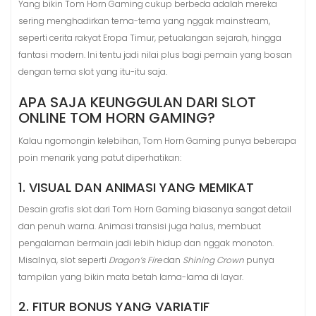
Yang bikin Tom Horn Gaming cukup berbeda adalah mereka
sering menghadirkan tema-tema yang nggak mainstream,
seperti cerita rakyat Eropa Timur, petualangan sejarah, hingga
fantasi modern. Ini tentu jadi nilai plus bagi pemain yang bosan
dengan tema slot yang itu-itu saja.
APA SAJA KEUNGGULAN DARI SLOT
ONLINE TOM HORN GAMING?
Kalau ngomongin kelebihan, Tom Horn Gaming punya beberapa
poin menarik yang patut diperhatikan:
1. VISUAL DAN ANIMASI YANG MEMIKAT
Desain grafis slot dari Tom Horn Gaming biasanya sangat detail
dan penuh warna. Animasi transisi juga halus, membuat
pengalaman bermain jadi lebih hidup dan nggak monoton.
Misalnya, slot seperti
Dragon’s Fire
dan
Shining Crown
punya
tampilan yang bikin mata betah lama-lama di layar.
2. FITUR BONUS YANG VARIATIF