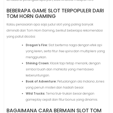
BEBERAPA GAME SLOT TERPOPULER DARI
TOM HORN GAMING
Kalau penasaran apa saja judul slot yang paling banyak
diminati dari Tom Horn Gaming, berikut beberapa rekomendasi
yang patut dicoba:
Dragon’s Fire:
Slot bertema naga dengan efek api
yang keren, serta fitur
free spins
dan multipliers yang
menggiurkan.
Shining Crown:
Klasik tapi tetap menarik, dengan
simbol buah dan mahkota yang membawa
keberuntungan.
Book of Adventure:
Petualangan ala Indiana Jones
yang penuh misteri dan hadiah besar.
Wild Trucks:
Tema truk-trukan besar dengan
gameplay cepat dan fitur bonus yang dinamis.
BAGAIMANA CARA BERMAIN SLOT TOM