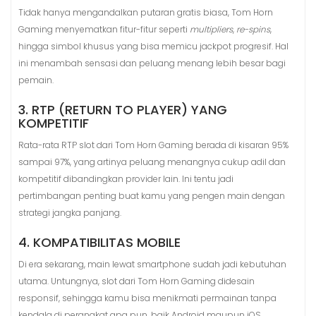
Tidak hanya mengandalkan putaran gratis biasa, Tom Horn
Gaming menyematkan fitur-fitur seperti
multipliers
,
re-spins
,
hingga simbol khusus yang bisa memicu jackpot progresif. Hal
ini menambah sensasi dan peluang menang lebih besar bagi
pemain.
3. RTP (RETURN TO PLAYER) YANG
KOMPETITIF
Rata-rata RTP slot dari Tom Horn Gaming berada di kisaran 95%
sampai 97%, yang artinya peluang menangnya cukup adil dan
kompetitif dibandingkan provider lain. Ini tentu jadi
pertimbangan penting buat kamu yang pengen main dengan
strategi jangka panjang.
4. KOMPATIBILITAS MOBILE
Di era sekarang, main lewat smartphone sudah jadi kebutuhan
utama. Untungnya, slot dari Tom Horn Gaming didesain
responsif, sehingga kamu bisa menikmati permainan tanpa
kendala di perangkat apa pun, baik Android maupun iOS.