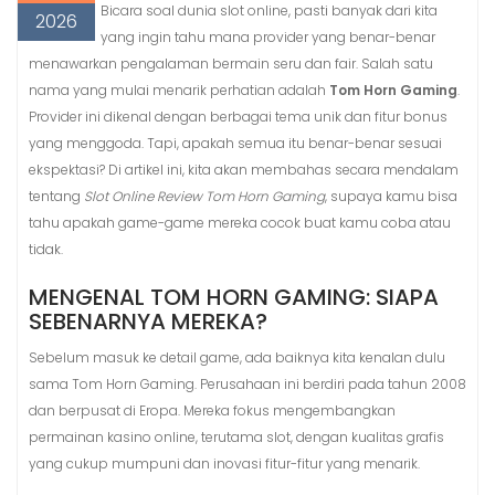
Bicara soal dunia slot online, pasti banyak dari kita
2026
yang ingin tahu mana provider yang benar-benar
menawarkan pengalaman bermain seru dan fair. Salah satu
nama yang mulai menarik perhatian adalah
Tom Horn Gaming
.
Provider ini dikenal dengan berbagai tema unik dan fitur bonus
yang menggoda. Tapi, apakah semua itu benar-benar sesuai
ekspektasi? Di artikel ini, kita akan membahas secara mendalam
tentang
Slot Online Review Tom Horn Gaming
, supaya kamu bisa
tahu apakah game-game mereka cocok buat kamu coba atau
tidak.
MENGENAL TOM HORN GAMING: SIAPA
SEBENARNYA MEREKA?
Sebelum masuk ke detail game, ada baiknya kita kenalan dulu
sama Tom Horn Gaming. Perusahaan ini berdiri pada tahun 2008
dan berpusat di Eropa. Mereka fokus mengembangkan
permainan kasino online, terutama slot, dengan kualitas grafis
yang cukup mumpuni dan inovasi fitur-fitur yang menarik.