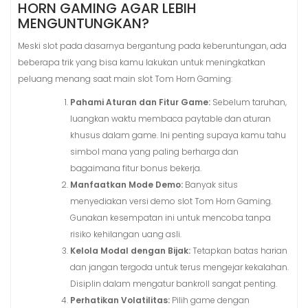
HORN GAMING AGAR LEBIH
MENGUNTUNGKAN?
Meski slot pada dasarnya bergantung pada keberuntungan, ada
beberapa trik yang bisa kamu lakukan untuk meningkatkan
peluang menang saat main slot Tom Horn Gaming:
Pahami Aturan dan Fitur Game:
Sebelum taruhan,
luangkan waktu membaca paytable dan aturan
khusus dalam game. Ini penting supaya kamu tahu
simbol mana yang paling berharga dan
bagaimana fitur bonus bekerja.
Manfaatkan Mode Demo:
Banyak situs
menyediakan versi demo slot Tom Horn Gaming.
Gunakan kesempatan ini untuk mencoba tanpa
risiko kehilangan uang asli.
Kelola Modal dengan Bijak:
Tetapkan batas harian
dan jangan tergoda untuk terus mengejar kekalahan.
Disiplin dalam mengatur bankroll sangat penting.
Perhatikan Volatilitas:
Pilih game dengan