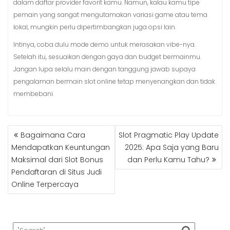
dalam daftar provider favorit kamu. Namun, kalau kamu tipe
pemain yang sangat mengutamakan variasi game atau tema
lokal, mungkin perlu dipertimbangkan juga opsi lain.
Intinya, coba dulu mode demo untuk merasakan vibe-nya.
Setelah itu, sesuaikan dengan gaya dan budget bermainmu.
Jangan lupa selalu main dengan tanggung jawab supaya
pengalaman bermain slot online tetap menyenangkan dan tidak
membebani.
POST
Bagaimana Cara
Slot Pragmatic Play Update
NAVIGATION
Mendapatkan Keuntungan
2025: Apa Saja yang Baru
Maksimal dari Slot Bonus
dan Perlu Kamu Tahu?
Pendaftaran di Situs Judi
Online Terpercaya