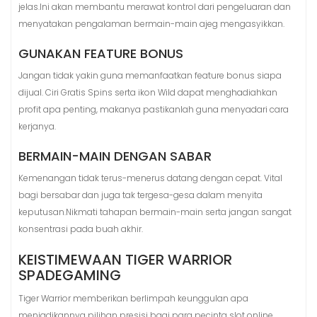
jelas.Ini akan membantu merawat kontrol dari pengeluaran dan
menyatakan pengalaman bermain-main ajeg mengasyikkan.
GUNAKAN FEATURE BONUS
Jangan tidak yakin guna memanfaatkan feature bonus siapa
dijual. Ciri Gratis Spins serta ikon Wild dapat menghadiahkan
profit apa penting, makanya pastikanlah guna menyadari cara
kerjanya.
BERMAIN-MAIN DENGAN SABAR
Kemenangan tidak terus-menerus datang dengan cepat. Vital
bagi bersabar dan juga tak tergesa-gesa dalam menyita
keputusan.Nikmati tahapan bermain-main serta jangan sangat
konsentrasi pada buah akhir.
KEISTIMEWAAN TIGER WARRIOR
SPADEGAMING
Tiger Warrior memberikan berlimpah keunggulan apa
menjadikannya pilihan presisi bagi para pecinta slot online