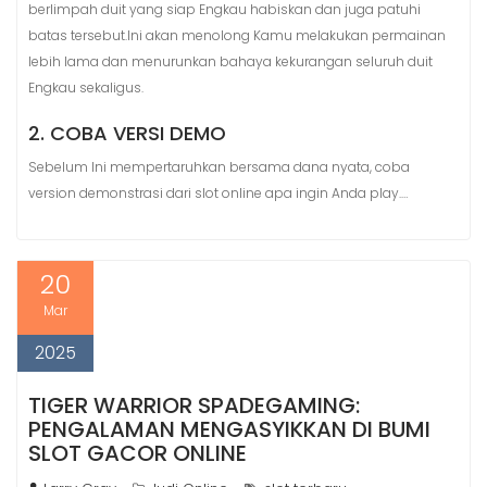
berlimpah duit yang siap Engkau habiskan dan juga patuhi
batas tersebut.Ini akan menolong Kamu melakukan permainan
lebih lama dan menurunkan bahaya kekurangan seluruh duit
Engkau sekaligus.
2. COBA VERSI DEMO
Sebelum Ini mempertaruhkan bersama dana nyata, coba
version demonstrasi dari slot online apa ingin Anda play.…
20
Mar
2025
TIGER WARRIOR SPADEGAMING:
PENGALAMAN MENGASYIKKAN DI BUMI
SLOT GACOR ONLINE