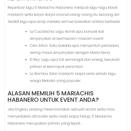
Repertoar lagu 5 Mariachis Habanero meliputi lagu-lagu klasik
mariachi serta karya-karya orisinal orang-orang itu seorang diri.
Sedikit lagu apa acap mereka semua bawakan antara berbeda:
La Cucaracha: Lagu ikonik apa banyak kali
dinyanyikan di bermacam-macam event.
Cien Años: Satu balada apa menyentuh perasaan,
sering masa dinyanyikan dengan Maria Elena.
El Rey: Lagu apa full semangat dan energi, berubah
pilihan di kelompok penonton.
La Bamba: Edisi mariachi siapa ceria sebab lagu
warga Meksiko yang populer.
ALASAN MEMILIH 5 MARIACHIS
HABANERO UNTUK EVENT ANDA?
Jika Engkau sedang merencanakan sebuah acara serta mau
menyertakan atmosfer serta nada siapa hidup, 5 Mariachis
Habanero merupakan pilihan yang tepat.…