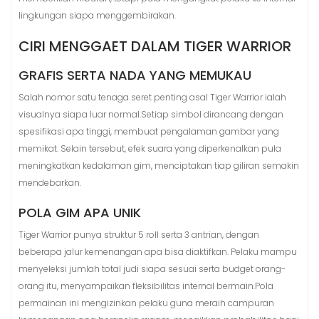
lingkungan siapa menggembirakan.
CIRI MENGGAET DALAM TIGER WARRIOR
GRAFIS SERTA NADA YANG MEMUKAU
Salah nomor satu tenaga seret penting asal Tiger Warrior ialah
visualnya siapa luar normal.Setiap simbol dirancang dengan
spesifikasi apa tinggi, membuat pengalaman gambar yang
memikat. Selain tersebut, efek suara yang diperkenalkan pula
meningkatkan kedalaman gim, menciptakan tiap giliran semakin
mendebarkan.
POLA GIM APA UNIK
Tiger Warrior punya struktur 5 roll serta 3 antrian, dengan
beberapa jalur kemenangan apa bisa diaktifkan. Pelaku mampu
menyeleksi jumlah total judi siapa sesuai serta budget orang-
orang itu, menyampaikan fleksibilitas internal bermain.Pola
permainan ini mengizinkan pelaku guna meraih campuran