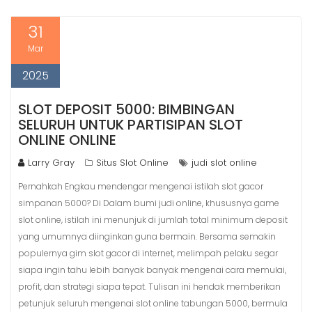
31
Mar
2025
SLOT DEPOSIT 5000: BIMBINGAN
SELURUH UNTUK PARTISIPAN SLOT
ONLINE ONLINE
Larry Gray
Situs Slot Online
judi slot online
Pernahkah Engkau mendengar mengenai istilah slot gacor
simpanan 5000? Di Dalam bumi judi online, khususnya game
slot online, istilah ini menunjuk di jumlah total minimum deposit
yang umumnya diinginkan guna bermain. Bersama semakin
populernya gim slot gacor di internet, melimpah pelaku segar
siapa ingin tahu lebih banyak banyak mengenai cara memulai,
profit, dan strategi siapa tepat. Tulisan ini hendak memberikan
petunjuk seluruh mengenai slot online tabungan 5000, bermula