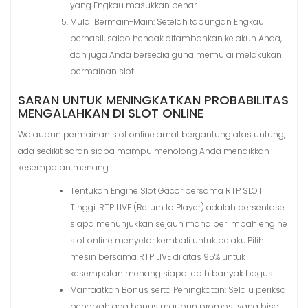
yang Engkau masukkan benar.
Mulai Bermain-Main: Setelah tabungan Engkau
berhasil, saldo hendak ditambahkan ke akun Anda,
dan juga Anda bersedia guna memulai melakukan
permainan slot!
SARAN UNTUK MENINGKATKAN PROBABILITAS
MENGALAHKAN DI SLOT ONLINE
Walaupun permainan slot online amat bergantung atas untung,
ada sedikit saran siapa mampu menolong Anda menaikkan
kesempatan menang:
Tentukan Engine Slot Gacor bersama RTP SLOT
Tinggi: RTP LIVE (Return to Player) adalah persentase
siapa menunjukkan sejauh mana berlimpah engine
slot online menyetor kembali untuk pelaku.Pilih
mesin bersama RTP LIVE di atas 95% untuk
kesempatan menang siapa lebih banyak bagus.
Manfaatkan Bonus serta Peningkatan: Selalu periksa
benarkah ada bonus maupun promosi yang bisa