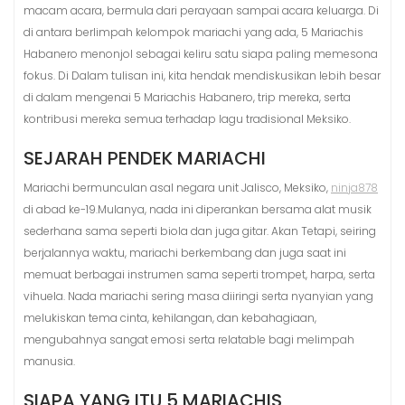
macam acara, bermula dari perayaan sampai acara keluarga. Di
di antara berlimpah kelompok mariachi yang ada, 5 Mariachis
Habanero menonjol sebagai keliru satu siapa paling memesona
fokus. Di Dalam tulisan ini, kita hendak mendiskusikan lebih besar
di dalam mengenai 5 Mariachis Habanero, trip mereka, serta
kontribusi mereka semua terhadap lagu tradisional Meksiko.
SEJARAH PENDEK MARIACHI
Mariachi bermunculan asal negara unit Jalisco, Meksiko,
ninja878
di abad ke-19.Mulanya, nada ini diperankan bersama alat musik
sederhana sama seperti biola dan juga gitar. Akan Tetapi, seiring
berjalannya waktu, mariachi berkembang dan juga saat ini
memuat berbagai instrumen sama seperti trompet, harpa, serta
vihuela. Nada mariachi sering masa diiringi serta nyanyian yang
melukiskan tema cinta, kehilangan, dan kebahagiaan,
mengubahnya sangat emosi serta relatable bagi melimpah
manusia.
SIAPA YANG ITU 5 MARIACHIS