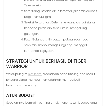
Tiger Warrior.
Setor Uang: Setelah akun terdaftar, jalankan deposit
bagi memulai gim.
Seleksi Pertaruhan: Determine kuantitas judi siapa
hendak diperankan sebelum ini mengelilingi
gulungan.
Putar Gulungan: Klik button putaran dan juga
saksikan simbol mengelilingi bagi menggali
kombinasi kejayaan.
STRATEGI UNTUK BERHASIL DI TIGER
WARRIOR
Walaupun gim
slot resmi
didasarkan pada untung, ada sedikit
rencana siapa mampu memudahkan memperbaiki
kesempatan menang:
ATUR BUDGET
Sebelumnya bermain, penting untuk menentukan budget yang