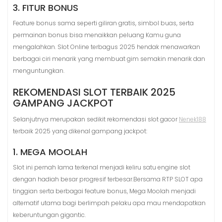
3. FITUR BONUS
Feature bonus sama seperti giliran gratis, simbol buas, serta
permainan bonus bisa menaikkan peluang Kamu guna
mengalahkan. Slot Online terbagus 2025 hendak menawarkan
berbagai ciri menarik yang membuat gim semakin menarik dan
menguntungkan.
REKOMENDASI SLOT TERBAIK 2025
GAMPANG JACKPOT
Selanjutnya merupakan sedikit rekomendasi slot gacor
Nenek188
terbaik 2025 yang dikenal gampang jackpot:
1. MEGA MOOLAH
Slot ini pernah lama terkenal menjadi keliru satu engine slot
dengan hadiah besar progresif terbesar.Bersama RTP SLOT apa
tinggian serta berbagai feature bonus, Mega Moolah menjadi
alternatif utama bagi berlimpah pelaku apa mau mendapatkan
keberuntungan gigantic.