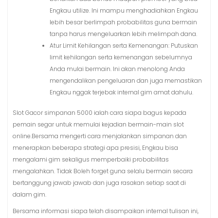
Engkau utilize. Ini mampu menghadiahkan Engkau
lebih besar berlimpah probabilitas guna bermain
tanpa harus mengeluarkan lebih melimpah dana.
Atur Limit Kehilangan serta Kemenangan: Putuskan
limit kehilangan serta kemenangan sebelumnya
Anda mulai bermain. Ini akan menolong Anda
mengendalikan pengeluaran dan juga memastikan
Engkau nggak terjebak internal gim amat dahulu.
Slot Gacor simpanan 5000 ialah cara siapa bagus kepada
pemain segar untuk memulai kejadian bermain-main slot
online.Bersama mengerti cara menjalankan simpanan dan
menerapkan beberapa strategi apa presisi, Engkau bisa
mengalami gim sekaligus memperbaiki probabilitas
mengalahkan. Tidak Boleh forget guna selalu bermain secara
bertanggung jawab jawab dan juga rasakan setiap saat di
dalam gim.
Bersama informasi siapa telah disampaikan internal tulisan ini,