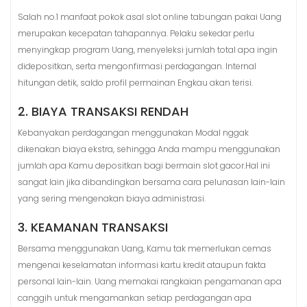
Salah no.1 manfaat pokok asal slot online tabungan pakai Uang
merupakan kecepatan tahapannya. Pelaku sekedar perlu
menyingkap program Uang, menyeleksi jumlah total apa ingin
didepositkan, serta mengonfirmasi perdagangan. Internal
hitungan detik, saldo profil permainan Engkau akan terisi.
2. BIAYA TRANSAKSI RENDAH
Kebanyakan perdagangan menggunakan Modal nggak
dikenakan biaya ekstra, sehingga Anda mampu menggunakan
jumlah apa Kamu depositkan bagi bermain slot gacor.Hal ini
sangat lain jika dibandingkan bersama cara pelunasan lain-lain
yang sering mengenakan biaya administrasi.
3. KEAMANAN TRANSAKSI
Bersama menggunakan Uang, Kamu tak memerlukan cemas
mengenai keselamatan informasi kartu kredit ataupun fakta
personal lain-lain. Uang memakai rangkaian pengamanan apa
canggih untuk mengamankan setiap perdagangan apa