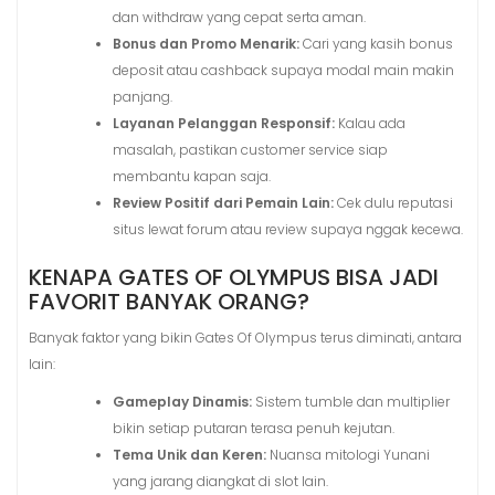
dan withdraw yang cepat serta aman.
Bonus dan Promo Menarik:
Cari yang kasih bonus
deposit atau cashback supaya modal main makin
panjang.
Layanan Pelanggan Responsif:
Kalau ada
masalah, pastikan customer service siap
membantu kapan saja.
Review Positif dari Pemain Lain:
Cek dulu reputasi
situs lewat forum atau review supaya nggak kecewa.
KENAPA GATES OF OLYMPUS BISA JADI
FAVORIT BANYAK ORANG?
Banyak faktor yang bikin Gates Of Olympus terus diminati, antara
lain:
Gameplay Dinamis:
Sistem tumble dan multiplier
bikin setiap putaran terasa penuh kejutan.
Tema Unik dan Keren:
Nuansa mitologi Yunani
yang jarang diangkat di slot lain.