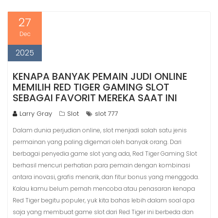
27
Dec
2025
KENAPA BANYAK PEMAIN JUDI ONLINE
MEMILIH RED TIGER GAMING SLOT
SEBAGAI FAVORIT MEREKA SAAT INI
Larry Gray
Slot
slot 777
Dalam dunia perjudian online, slot menjadi salah satu jenis
permainan yang paling digemari oleh banyak orang. Dari
berbagai penyedia game slot yang ada, Red Tiger Gaming Slot
berhasil mencuri perhatian para pemain dengan kombinasi
antara inovasi, grafis menarik, dan fitur bonus yang menggoda.
Kalau kamu belum pernah mencoba atau penasaran kenapa
Red Tiger begitu populer, yuk kita bahas lebih dalam soal apa
saja yang membuat game slot dari Red Tiger ini berbeda dan