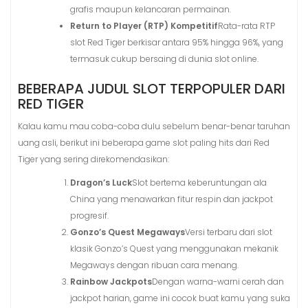
grafis maupun kelancaran permainan.
Return to Player (RTP) Kompetitif
Rata-rata RTP
slot Red Tiger berkisar antara 95% hingga 96%, yang
termasuk cukup bersaing di dunia slot online.
BEBERAPA JUDUL SLOT TERPOPULER DARI
RED TIGER
Kalau kamu mau coba-coba dulu sebelum benar-benar taruhan
uang asli, berikut ini beberapa game slot paling hits dari Red
Tiger yang sering direkomendasikan:
Dragon’s Luck
Slot bertema keberuntungan ala
China yang menawarkan fitur respin dan jackpot
progresif.
Gonzo’s Quest Megaways
Versi terbaru dari slot
klasik Gonzo’s Quest yang menggunakan mekanik
Megaways dengan ribuan cara menang.
Rainbow Jackpots
Dengan warna-warni cerah dan
jackpot harian, game ini cocok buat kamu yang suka