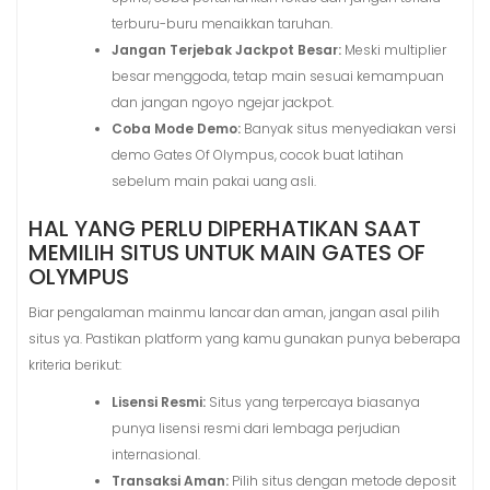
terburu-buru menaikkan taruhan.
Jangan Terjebak Jackpot Besar:
Meski multiplier
besar menggoda, tetap main sesuai kemampuan
dan jangan ngoyo ngejar jackpot.
Coba Mode Demo:
Banyak situs menyediakan versi
demo Gates Of Olympus, cocok buat latihan
sebelum main pakai uang asli.
HAL YANG PERLU DIPERHATIKAN SAAT
MEMILIH SITUS UNTUK MAIN GATES OF
OLYMPUS
Biar pengalaman mainmu lancar dan aman, jangan asal pilih
situs ya. Pastikan platform yang kamu gunakan punya beberapa
kriteria berikut:
Lisensi Resmi:
Situs yang terpercaya biasanya
punya lisensi resmi dari lembaga perjudian
internasional.
Transaksi Aman:
Pilih situs dengan metode deposit