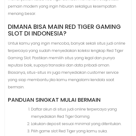
pemain modern yang ingin hiburan sekaligus kesempatan
menang besar.
DIMANA BISA MAIN RED TIGER GAMING
SLOT DI INDONESIA?
Untuk kamu yang ingin mencoba, banyak sekali situs judi online
terpercaya yang sudah menyediakan koleksi lengkap Red Tiger
Gaming Slot. Pastikan memilih situs yang legal dan punya
reputasi baik, supaya transaksi dan data pribadi aman.
Biasanya, situs-situs ini juga menyediakan customer service
yang siap membantu jika kamu mengalami kendala saat
bermain.
PANDUAN SINGKAT MULAI BERMAIN
Daftar akun di situs judi online terpercaya yang
menyediakan Red Tiger Gaming.
Lakukan deposit sesuai minimal yang ditentukan.
Pilih game slot Red Tiger yang kamu suka.