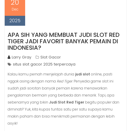
20
Dec
2025
APA SIH YANG MEMBUAT JUDI SLOT RED
TIGER JADI FAVORIT BANYAK PEMAIN DI
INDONESIA?
Larry Gray
Slot Gacor
situs slot gacor 2025 terpercaya
Kalau kamu pernah menjelajah dunia
judi slot
online, pasti
nggak asing dengan nama
Red Tiger
. Penyedia game slot ini
sudah jadi sorotan banyak pemain karena menawarkan
pengalaman bermain yang berbeda dan menarik. Tapi, apa
sebenarnya yang bikin
Judi Slot Red Tiger
begitu populer dan
diminati? Yuk, kita kupas tuntas satu per satu supaya kamu
makin paham dan bisa menikmati permainan dengan lebih
asyik!