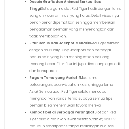
Desain Grafis dan Animasi Berkualitas
Tinggi
Setiap game slot Red Tiger hadir dengan tema
yang unik dan animasi yang halus. Detail visualnya
benar-benar diperhatikan sehingga memberikan
pengalaman bermain yang menyenangkan dan
tidak membosankan.
Fitur Bonus dan Jackpot Menarik
Red Tiger terkenal
dengan fitur Daily Drop Jackpots dan berbagai
bonus spin yang bisa meningkatkan peluang
menang besar. Fitur-fitur ini juga dirancang agar adil
dan transparan.
Ragam Tema yang Variatif
Mau tema
petualangan, buah-buahan klasik, hingga tema
Asia? Semua ada! Red Tiger selalu mencoba
menghadirkan variasi tema supaya semua tipe
pemain bisa menemukan favorit mereka.
Kompatibel di Berbagai Perangkat
Slot dari Red
Tiger bisa dimainkan lewat desktop, tablet,
slot777
maupun smartphone tanpa kehilangan kualitas