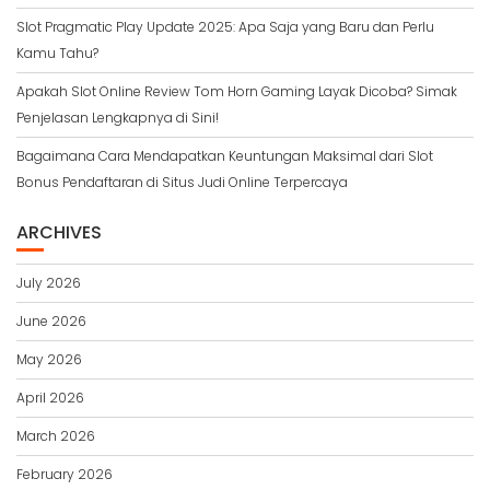
Slot Pragmatic Play Update 2025: Apa Saja yang Baru dan Perlu
Kamu Tahu?
Apakah Slot Online Review Tom Horn Gaming Layak Dicoba? Simak
Penjelasan Lengkapnya di Sini!
Bagaimana Cara Mendapatkan Keuntungan Maksimal dari Slot
Bonus Pendaftaran di Situs Judi Online Terpercaya
ARCHIVES
July 2026
June 2026
May 2026
April 2026
March 2026
February 2026