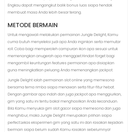
Engkau dapat mengangkut balik bonus luas siapa hendak
membuat masa Anda lebih besar terang.
METODE BERMAIN
Untuk mengawali melakukan permainan Jungle Delight, Kamu
cuma butuh menyeleksi judi apa Anda inginkan serta memutar
roll. Coba bagi memperoleh campuran ikon apa sesuai untuk
memenangkan anugerah apa menggaet.Hindari forget bagi
mengambil keuntungan features permainan apa disiapkan
guna meningkatkan peluang Anda memenangkan jackpot.
Jungle Delight ialah permainan slot online yang memesona
bersama tema rimba siapa menawan serta fitur-fitur hebat.
Dengan gambar apa indah dan juga jackpot apa menggiurkan,
gim yang satu ini tentu bakal menghasilkan Anda kecanduan.
Bila Kamu menyukai gim slot gacor siapa memesona dan juga
menghibur, maka Jungle Delight merupakan pilihan siapa
perfect.Lekas eksperimen gim yang satu ini dan rasakan kejadian
bermain siapa belum sudah Kamu rasakan sebelumnya!