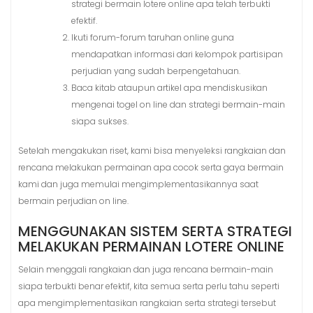
strategi bermain lotere online apa telah terbukti
efektif.
Ikuti forum-forum taruhan online guna
mendapatkan informasi dari kelompok partisipan
perjudian yang sudah berpengetahuan.
Baca kitab ataupun artikel apa mendiskusikan
mengenai togel on line dan strategi bermain-main
siapa sukses.
Setelah mengakukan riset, kami bisa menyeleksi rangkaian dan
rencana melakukan permainan apa cocok serta gaya bermain
kami dan juga memulai mengimplementasikannya saat
bermain perjudian on line.
MENGGUNAKAN SISTEM SERTA STRATEGI
MELAKUKAN PERMAINAN LOTERE ONLINE
Selain menggali rangkaian dan juga rencana bermain-main
siapa terbukti benar efektif, kita semua serta perlu tahu seperti
apa mengimplementasikan rangkaian serta strategi tersebut