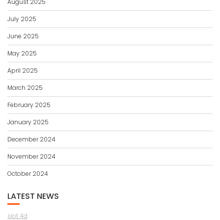
August 2025
July 2025
June 2025
May 2025
April 2025
March 2025
February 2025
January 2025
December 2024
November 2024
October 2024
LATEST NEWS
slot 4d