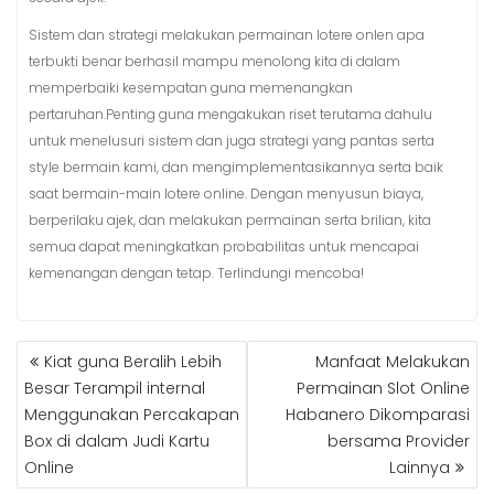
Sistem dan strategi melakukan permainan lotere onlen apa
terbukti benar berhasil mampu menolong kita di dalam
memperbaiki kesempatan guna memenangkan
pertaruhan.Penting guna mengakukan riset terutama dahulu
untuk menelusuri sistem dan juga strategi yang pantas serta
style bermain kami, dan mengimplementasikannya serta baik
saat bermain-main lotere online. Dengan menyusun biaya,
berperilaku ajek, dan melakukan permainan serta brilian, kita
semua dapat meningkatkan probabilitas untuk mencapai
kemenangan dengan tetap. Terlindungi mencoba!
POST
Kiat guna Beralih Lebih
Manfaat Melakukan
NAVIGATION
Besar Terampil internal
Permainan Slot Online
Menggunakan Percakapan
Habanero Dikomparasi
Box di dalam Judi Kartu
bersama Provider
Online
Lainnya