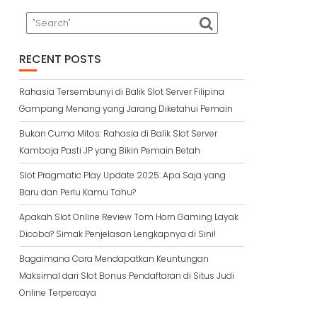
RECENT POSTS
Rahasia Tersembunyi di Balik Slot Server Filipina
Gampang Menang yang Jarang Diketahui Pemain
Bukan Cuma Mitos: Rahasia di Balik Slot Server
Kamboja Pasti JP yang Bikin Pemain Betah
Slot Pragmatic Play Update 2025: Apa Saja yang
Baru dan Perlu Kamu Tahu?
Apakah Slot Online Review Tom Horn Gaming Layak
Dicoba? Simak Penjelasan Lengkapnya di Sini!
Bagaimana Cara Mendapatkan Keuntungan
Maksimal dari Slot Bonus Pendaftaran di Situs Judi
Online Terpercaya