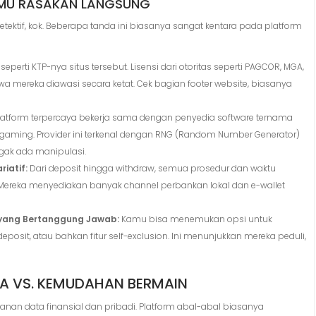
AMU RASAKAN LANGSUNG
etektif, kok. Beberapa tanda ini biasanya sangat kentara pada platform
 seperti KTP-nya situs tersebut. Lisensi dari otoritas seperti PAGCOR, MGA,
mereka diawasi secara ketat. Cek bagian footer website, biasanya
latform terpercaya bekerja sama dengan penyedia software ternama
crogaming. Provider ini terkenal dengan RNG (Random Number Generator)
ggak ada manipulasi.
iatif:
Dari deposit hingga withdraw, semua prosedur dan waktu
 Mereka menyediakan banyak channel perbankan lokal dan e-wallet
 yang Bertanggung Jawab:
Kamu bisa menemukan opsi untuk
osit, atau bahkan fitur self-exclusion. Ini menunjukkan mereka peduli,
A VS. KEMUDAHAN BERMAIN
nan data finansial dan pribadi. Platform abal-abal biasanya