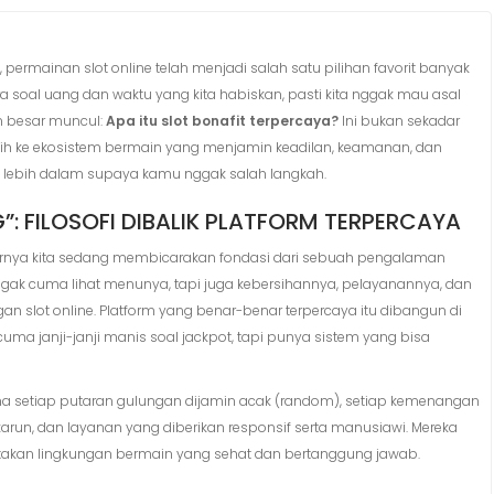
 permainan slot online telah menjadi salah satu pilihan favorit banyak
ra soal uang dan waktu yang kita habiskan, pasti kita nggak mau asal
an besar muncul:
Apa itu slot bonafit terpercaya?
Ini bukan sekadar
bih ke ekosistem bermain yang menjamin keadilan, keamanan, dan
 lebih dalam supaya kamu nggak salah langkah.
”: FILOSOFI DIBALIK PLATFORM TERPERCAYA
enarnya kita sedang membicarakan fondasi dari sebuah pengalaman
ggak cuma lihat menunya, tapi juga kebersihannya, pelayanannya, dan
n slot online. Platform yang benar-benar terpercaya itu dibangun di
 cuma janji-janji manis soal jackpot, tapi punya sistem yang bisa
 setiap putaran gulungan dijamin acak (random), setiap kemenangan
 karun, dan layanan yang diberikan responsif serta manusiawi. Mereka
akan lingkungan bermain yang sehat dan bertanggung jawab.