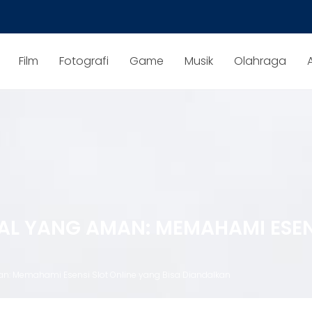
Film
Fotografi
Game
Musik
Olahraga
AL YANG AMAN: MEMAHAMI ESENS
an: Memahami Esensi Slot Online yang Bisa Diandalkan