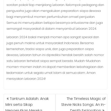
sorotan pokok tiap menjelang Lebaran. Kelompok pedagang dan
pengusaha juga akan mengakukan preparation siapa dewasa
bagi menyambut momen pertumbuhan omset penjualan.
Semua ini menunjukkan betapa besarnya antusiasme dan juga
semangat masyarakat di dalam menyambut Lebaran 2024.
Lebaran 2024 bakal menjadi momen apa sangat spesial dan
juga penuh makna untuk masyarakat Indonesia. Bersama
kemeriahan, tradisi siapa unik, dan juga preparation siapa
dewasa, Lebaran tahun ini diprediksi hendak beralih salah nomor
satu Lebaran terhebat siapa sempat berada. Mudah-Mudahan
momen-momen indah ini dapat memberikan kebahagiaan dan
kedamaian untuk segala umat Islam di semua alam. Aman
merayakan Lebaran 2024!
POST
Tantrum Adalah: Anak
The Timeless Magic of
NAVIGATION
Mini serta Sikap
Stevie Nicks Songs: An In-
Mengejutkan Mereka
Depth Exploration