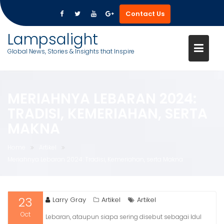
Contact Us
Skip
Lampsalight
to
Global News, Stories & Insights that Inspire
content
MERIAHNYA LEBARAN 2024:
TRADISI, KEMERIAHAN, SERTA
MAKNA
Home
Artikel
Meriahnya Lebaran 2024: Tradisi, Kemeriahan, serta Makna
23
Larry Gray
Artikel
Artikel
Oct
Lebaran, ataupun siapa sering disebut sebagai Idul