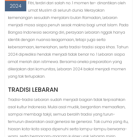
Fitri, terdiri dari salah no. 1 momen ter- dinantikan oleh
2024
umat Muslim di seluruh dunia. Merayakan
kemenangan sesudah menjalani bulan Ramadan, Lebaran
menjadi masa siapa penuh sesak makna bagi umat Islam. Pada
Bangsa Indonesia seorang diri, perayaan Lebaran nggak hanya
identik dengan nuansa keagamaan, tetapi juga serta
kebersamaan, kemeriahan, serta tradisi-tradisi siapa khas. Tahun
2024 diprediksi hendak menjadi tidak benar no. 1 Lebaran siapa
amat meriah dan istimewa. Bersama aneka preparation yang
dikerjakan dari komunitas, Lebaran 2024 bakal menjadi momen
yang tak terlupakan.
TRADISI LEBARAN
Tradisi-tradisi Lebaran sudah menjadi bagian tidak terpisahkan
asal kultur Indonesia. Mulai asal mudik, bergantian memaafkan,
sampai membagi takjil, semua beralih tradisi yang turun-
temurun diwariskan asal generasi ke generasi. Tak cuma yang itu,
hiasan kota-kota siapa dipenuhi serta lampu-lampu berwarna-
warni, serta bermacam-macam kuliner unik Lebaran mirip