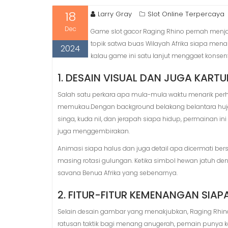
18
Larry Gray
Slot Online Terpercaya
Dec
Game slot gacor Raging Rhino pernah menja
topik satwa buas Wilayah Afrika siapa men
2024
kalau game ini satu lanjut menggaet konsen
1. DESAIN VISUAL DAN JUGA KART
Salah satu perkara apa mula-mula waktu menarik per
memukau.Dengan background belakang belantara hujan 
singa, kuda nil, dan jerapah siapa hidup, permainan
juga menggembirakan.
Animasi siapa halus dan juga detail apa dicermati 
masing rotasi gulungan. Ketika simbol hewan jatuh de
savana Benua Afrika yang sebenarnya.
2. FITUR-FITUR KEMENANGAN SIA
Selain desain gambar yang menakjubkan, Raging Rhin
ratusan taktik bagi menang anugerah, pemain punya 