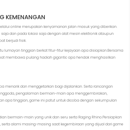
ANG KEMENANGAN
elalui online merupakan kenyamanan jalan masuk yang diberikan.
saja dan pada lokasi saja dengan alat mesin elektronik ataupun
 berjudi fisik.
tu lumayan tinggian berkat fitur-fitur kejayaan apa disiapkan.Bersama
 dapat membawa pulang hadiah gigantic apa hendak menghasilkan
apa menarik dan menggetarkan bagi dijalankan. Serta rancangan
menggoda, pengalaman bermain-main apa menggembirakan,
lan apa tinggian, game ini patut untuk dicoba dengan sekumpulan
ian bermain-main yang unik dan seru serta Raging Rhino.Persiapkan
, serta alami masing-masing saat kegembiraan yang dijual dari game