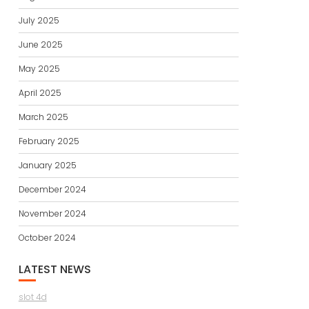
July 2025
June 2025
May 2025
April 2025
March 2025
February 2025
January 2025
December 2024
November 2024
October 2024
LATEST NEWS
slot 4d