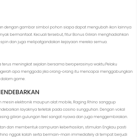
kan dengan gambar simbol pohon siapa dapat mengubah ikon lainnya
yak bermanfaat. Kecuali tersebut, fitur Bonus Giliran menghadiahkan
espin dan juga melipatgandakan kejayaan mereka semua.
 terus meningkat sejalan bersama beroperasinya waktu.Pelaku
erah apa menggoda jika orang-orang itu mencapai menggabungkan
i dalam game.
 MENDEBARKAN
 mesin elektronik maupun alat mobile, Raging Rhino sanggup
barkan layaknya terletak pada casino sungguhan. Dengan vokal
sing giliran gulungan feel sangat nyawa dan juga menggembirakan.
rutan dan membentuk campuran keberhasilan, stimulan Engkau pasti
hino nggak kalah serta bermain-main immediately di tempat berjudi