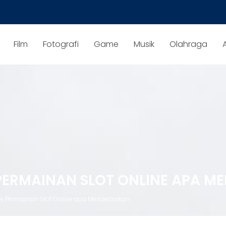
Film
Fotografi
Game
Musik
Olahraga
 PERMAINAN SLOT ONLINE APA 
ew Permainan Slot Online apa Mendebarkan