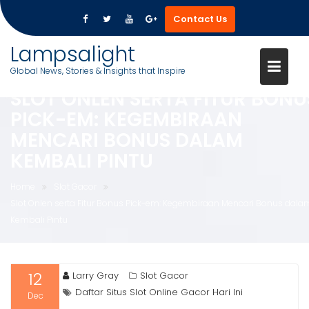
Contact Us
Skip
Lampsalight
to
Global News, Stories & Insights that Inspire
content
SLOT ONLEN SERTA FITUR BONU
PICK-EM: KEGEMBIRAAN
MENCARI BONUS DALAM
KEMBALI PINTU
Home
Slot Gacor
Slot Onlen serta Fitur Bonus Pick-em: Kegembiraan Mencari Bonus dala
Kembali Pintu
12
Larry Gray
Slot Gacor
Daftar Situs Slot Online Gacor Hari Ini
Dec