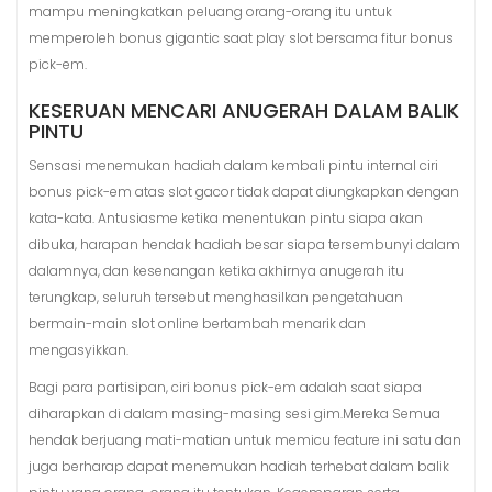
mampu meningkatkan peluang orang-orang itu untuk
memperoleh bonus gigantic saat play slot bersama fitur bonus
pick-em.
KESERUAN MENCARI ANUGERAH DALAM BALIK
PINTU
Sensasi menemukan hadiah dalam kembali pintu internal ciri
bonus pick-em atas slot gacor tidak dapat diungkapkan dengan
kata-kata. Antusiasme ketika menentukan pintu siapa akan
dibuka, harapan hendak hadiah besar siapa tersembunyi dalam
dalamnya, dan kesenangan ketika akhirnya anugerah itu
terungkap, seluruh tersebut menghasilkan pengetahuan
bermain-main slot online bertambah menarik dan
mengasyikkan.
Bagi para partisipan, ciri bonus pick-em adalah saat siapa
diharapkan di dalam masing-masing sesi gim.Mereka Semua
hendak berjuang mati-matian untuk memicu feature ini satu dan
juga berharap dapat menemukan hadiah terhebat dalam balik