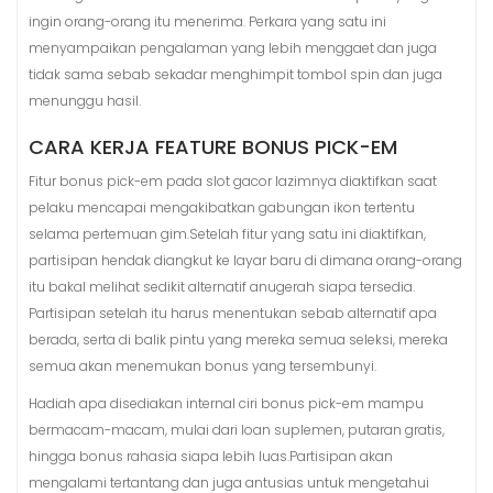
ingin orang-orang itu menerima. Perkara yang satu ini
menyampaikan pengalaman yang lebih menggaet dan juga
tidak sama sebab sekadar menghimpit tombol spin dan juga
menunggu hasil.
CARA KERJA FEATURE BONUS PICK-EM
Fitur bonus pick-em pada slot gacor lazimnya diaktifkan saat
pelaku mencapai mengakibatkan gabungan ikon tertentu
selama pertemuan gim.Setelah fitur yang satu ini diaktifkan,
partisipan hendak diangkut ke layar baru di dimana orang-orang
itu bakal melihat sedikit alternatif anugerah siapa tersedia.
Partisipan setelah itu harus menentukan sebab alternatif apa
berada, serta di balik pintu yang mereka semua seleksi, mereka
semua akan menemukan bonus yang tersembunyi.
Hadiah apa disediakan internal ciri bonus pick-em mampu
bermacam-macam, mulai dari loan suplemen, putaran gratis,
hingga bonus rahasia siapa lebih luas.Partisipan akan
mengalami tertantang dan juga antusias untuk mengetahui