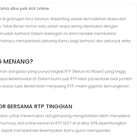
ma situs judi slot online
er di golongan fans taruhan, terpenting sebab kemudahan akses dan
Tidak Benar nomor satu istilah siapa sering diperlukan dengan
 mudah berhasil. Dalam karangan ini, kami hendak membahas
mpu memperbaiki peluang Kamu bagi berhasil, dan petunjuk serta
G MENANG?
slot gacor yang punya tingkat RTP (Return to Player) yang tinggi,
pai keberhasilan.Di Dalam bumi judi, RTP ialah prosentase asal jumlah
 durasi luas. Bertambah menjulang RTP, makin gigantic kemungkinan
R BERSAMA RTP TINGGIAN
lankan untuk menemukan slot gampang mengalahkan ialah menyeleksi
mumnya, slot online bersama RTP SLOT di di atas 96% diperhitungkan
 Kamu dapat memperbaiki kesempatan Kamu guna memperoleh