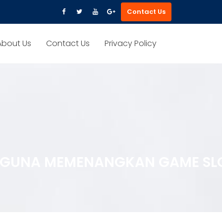
Contact Us
About Us
Contact Us
Privacy Policy
T GUNA MEMENANGKAN GAME SL