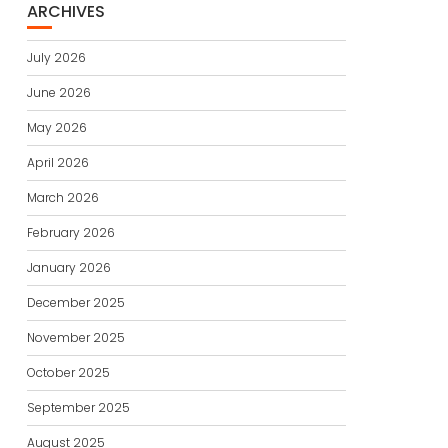
ARCHIVES
July 2026
June 2026
May 2026
April 2026
March 2026
February 2026
January 2026
December 2025
November 2025
October 2025
September 2025
August 2025