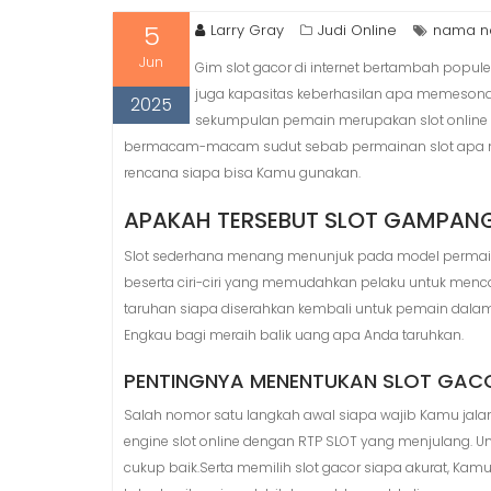
5
Larry Gray
Judi Online
nama na
Jun
Gim slot gacor di internet bertambah popul
juga kapasitas keberhasilan apa memesona. 
2025
sekumpulan pemain merupakan slot online
bermacam-macam sudut sebab permainan slot apa ma
rencana siapa bisa Kamu gunakan.
APAKAH TERSEBUT SLOT GAMPAN
Slot sederhana menang menunjuk pada model permainan 
beserta ciri-ciri yang memudahkan pelaku untuk menca
taruhan siapa diserahkan kembali untuk pemain dalam
Engkau bagi meraih balik uang apa Anda taruhkan.
PENTINGNYA MENENTUKAN SLOT GACO
Salah nomor satu langkah awal siapa wajib Kamu ja
engine slot online dengan RTP SLOT yang menjulang. U
cukup baik.Serta memilih slot gacor siapa akurat,