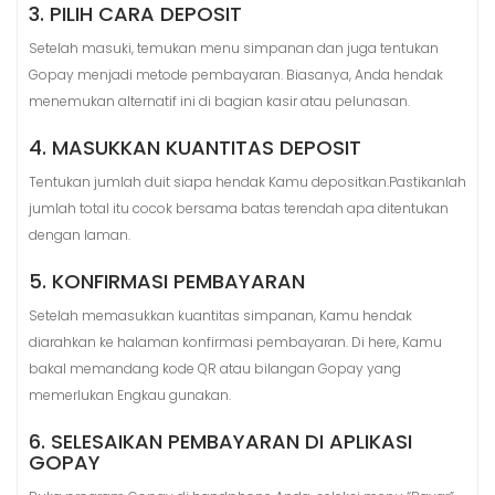
3. PILIH CARA DEPOSIT
Setelah masuki, temukan menu simpanan dan juga tentukan
Gopay menjadi metode pembayaran. Biasanya, Anda hendak
menemukan alternatif ini di bagian kasir atau pelunasan.
4. MASUKKAN KUANTITAS DEPOSIT
Tentukan jumlah duit siapa hendak Kamu depositkan.Pastikanlah
jumlah total itu cocok bersama batas terendah apa ditentukan
dengan laman.
5. KONFIRMASI PEMBAYARAN
Setelah memasukkan kuantitas simpanan, Kamu hendak
diarahkan ke halaman konfirmasi pembayaran. Di here, Kamu
bakal memandang kode QR atau bilangan Gopay yang
memerlukan Engkau gunakan.
6. SELESAIKAN PEMBAYARAN DI APLIKASI
GOPAY