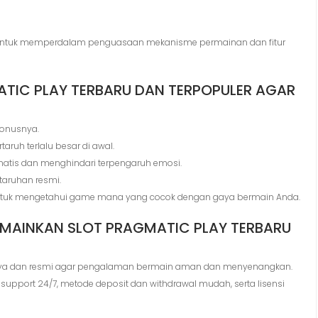
untuk memperdalam penguasaan mekanisme permainan dan fitur
ATIC PLAY TERBARU DAN TERPOPULER AGAR
bonusnya.
taruh terlalu besar di awal.
matis dan menghindari terpengaruh emosi.
taruhan resmi.
ntuk mengetahui game mana yang cocok dengan gaya bermain Anda.
MAINKAN SLOT PRAGMATIC PLAY TERBARU
ercaya dan resmi agar pengalaman bermain aman dan menyenangkan.
support 24/7, metode deposit dan withdrawal mudah, serta lisensi