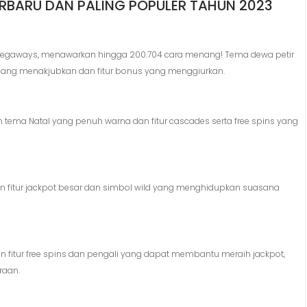
RBARU DAN PALING POPULER TAHUN 2023
ur Megaways, menawarkan hingga 200.704 cara menang! Tema dewa petir
l yang menakjubkan dan fitur bonus yang menggiurkan.
 tema Natal yang penuh warna dan fitur cascades serta free spins yang
n fitur jackpot besar dan simbol wild yang menghidupkan suasana
 fitur free spins dan pengali yang dapat membantu meraih jackpot,
raan.