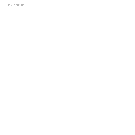
hk hari ini