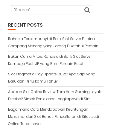
RECENT POSTS
Rahasia Tersembunyi di Balik Slot Server Filipina
Gampang Menang yang Jarang Diketahui Pemain
Bukan Cuma Mitos: Rahasia di Balik Slot Server
Kamboja Pasti JP yang Bikin Pemain Betah
Slot Pragmatic Play Update 2025: Apa Saja yang
Baru dan Perlu Kamu Tahu?
Apakah Slot Online Review Tom Horn Gaming Layak
Dicoba? Simak Penjelasan Lengkapnya di Sini!
Bagaimana Cara Mendapatkan Keuntungan
Maksimal dari Slot Bonus Pendaftaran di Situs Judi
Online Terpercaya