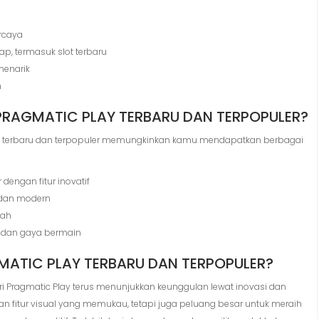
ercaya
ap, termasuk slot terbaru
menarik
n
PRAGMATIC PLAY TERBARU DAN TERPOPULER?
lay terbaru dan terpopuler memungkinkan kamu mendapatkan berbagai
ngan fitur inovatif
 dan modern
pah
 dan gaya bermain
MATIC PLAY TERBARU DAN TERPOPULER?
ri Pragmatic Play terus menunjukkan keunggulan lewat inovasi dan
an fitur visual yang memukau, tetapi juga peluang besar untuk meraih