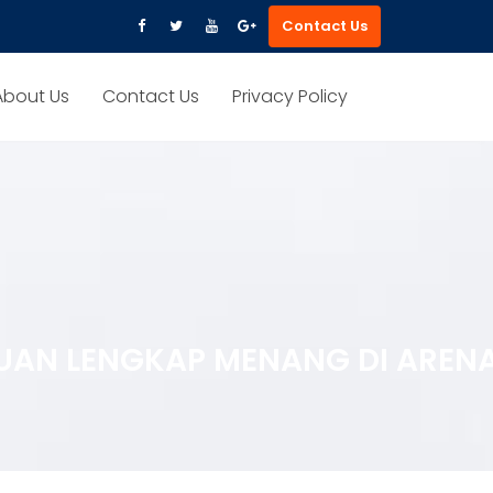
Contact Us
About Us
Contact Us
Privacy Policy
UAN LENGKAP MENANG DI ARENA