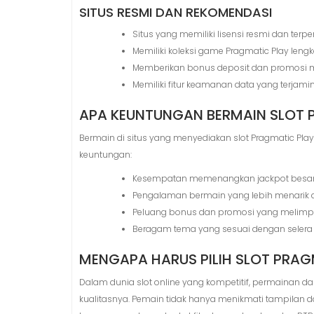
SITUS RESMI DAN REKOMENDASI
Situs yang memiliki lisensi resmi dan terp
Memiliki koleksi game Pragmatic Play lengk
Memberikan bonus deposit dan promosi 
Memiliki fitur keamanan data yang terjami
APA KEUNTUNGAN BERMAIN SLOT 
Bermain di situs yang menyediakan slot Pragmatic P
keuntungan:
Kesempatan memenangkan jackpot besar de
Pengalaman bermain yang lebih menarik
Peluang bonus dan promosi yang melim
Beragam tema yang sesuai dengan selera
MENGAPA HARUS PILIH SLOT PRAG
Dalam dunia slot online yang kompetitif, permainan da
kualitasnya. Pemain tidak hanya menikmati tampilan d