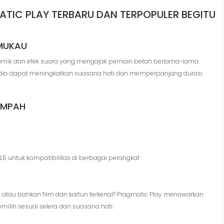
TIC PLAY TERBARU DAN TERPOPULER BEGITU
EMUKAU
ciamik dan efek suara yang mengajak pemain betah berlama-lama.
io dapat meningkatkan suasana hati dan memperpanjang durasi
LIMPAH
L5 untuk kompatibilitas di berbagai perangkat
 atau bahkan film dan kartun terkenal? Pragmatic Play menawarkan
ilih sesuai selera dan suasana hati.