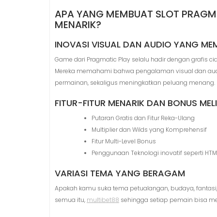
APA YANG MEMBUAT SLOT PRAGMA
MENARIK?
INOVASI VISUAL DAN AUDIO YANG M
Game dari Pragmatic Play selalu hadir dengan grafis 
Mereka memahami bahwa pengalaman visual dan aud
permainan, sekaligus meningkatkan peluang menang.
FITUR-FITUR MENARIK DAN BONUS ME
Putaran Gratis dan Fitur Reka-Ulang
Multiplier dan Wilds yang Komprehensif
Fitur Multi-Level Bonus
Penggunaan Teknologi inovatif seperti HTM
VARIASI TEMA YANG BERAGAM
Apakah kamu suka tema petualangan, budaya, fantasi,
semua itu,
multibet88
sehingga setiap pemain bisa mem