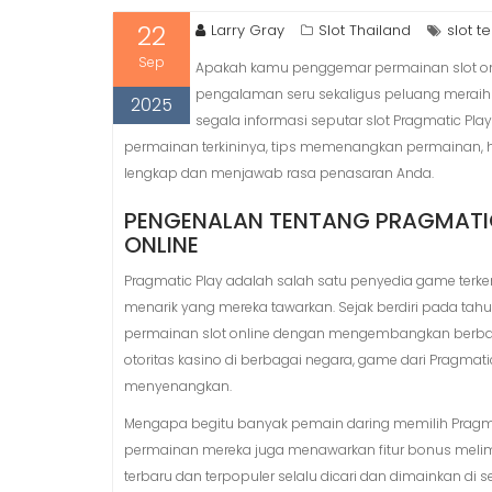
22
Larry Gray
Slot Thailand
slot t
Sep
Apakah kamu penggemar permainan slot onl
pengalaman seru sekaligus peluang meraih 
2025
segala informasi seputar slot Pragmatic Play 
permainan terkininya, tips memenangkan permainan, 
lengkap dan menjawab rasa penasaran Anda.
PENGENALAN TENTANG PRAGMATIC
ONLINE
Pragmatic Play adalah salah satu penyedia game terkemu
menarik yang mereka tawarkan. Sejak berdiri pada ta
permainan slot online dengan mengembangkan berbagai
otoritas kasino di berbagai negara, game dari Prag
menyenangkan.
Mengapa begitu banyak pemain daring memilih Pragma
permainan mereka juga menawarkan fitur bonus melimp
terbaru dan terpopuler selalu dicari dan dimainkan di 