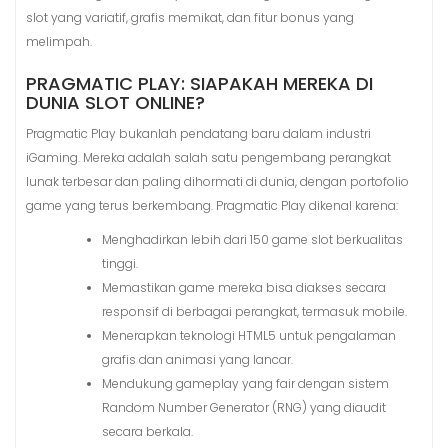
slot yang variatif, grafis memikat, dan fitur bonus yang
melimpah.
PRAGMATIC PLAY: SIAPAKAH MEREKA DI
DUNIA SLOT ONLINE?
Pragmatic Play bukanlah pendatang baru dalam industri
iGaming. Mereka adalah salah satu pengembang perangkat
lunak terbesar dan paling dihormati di dunia, dengan portofolio
game yang terus berkembang. Pragmatic Play dikenal karena:
Menghadirkan lebih dari 150 game slot berkualitas
tinggi.
Memastikan game mereka bisa diakses secara
responsif di berbagai perangkat, termasuk mobile.
Menerapkan teknologi HTML5 untuk pengalaman
grafis dan animasi yang lancar.
Mendukung gameplay yang fair dengan sistem
Random Number Generator (RNG) yang diaudit
secara berkala.