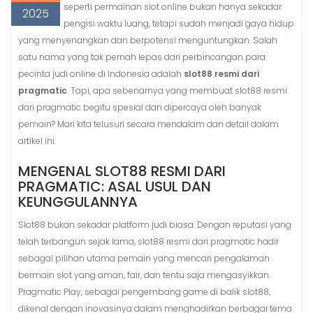
seperti permainan slot online bukan hanya sekadar
2025
pengisi waktu luang, tetapi sudah menjadi gaya hidup
yang menyenangkan dan berpotensi menguntungkan. Salah
satu nama yang tak pernah lepas dari perbincangan para
pecinta judi online di Indonesia adalah
slot88 resmi dari
pragmatic
. Tapi, apa sebenarnya yang membuat slot88 resmi
dari pragmatic begitu spesial dan dipercaya oleh banyak
pemain? Mari kita telusuri secara mendalam dan detail dalam
artikel ini.
MENGENAL SLOT88 RESMI DARI
PRAGMATIC: ASAL USUL DAN
KEUNGGULANNYA
Slot88 bukan sekadar platform judi biasa. Dengan reputasi yang
telah terbangun sejak lama, slot88 resmi dari pragmatic hadir
sebagai pilihan utama pemain yang mencari pengalaman
bermain slot yang aman, fair, dan tentu saja mengasyikkan.
Pragmatic Play, sebagai pengembang game di balik slot88,
dikenal dengan inovasinya dalam menghadirkan berbagai tema