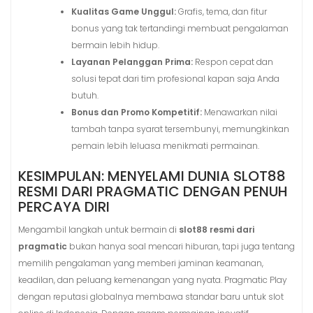
Kualitas Game Unggul:
Grafis, tema, dan fitur
bonus yang tak tertandingi membuat pengalaman
bermain lebih hidup.
Layanan Pelanggan Prima:
Respon cepat dan
solusi tepat dari tim profesional kapan saja Anda
butuh.
Bonus dan Promo Kompetitif:
Menawarkan nilai
tambah tanpa syarat tersembunyi, memungkinkan
pemain lebih leluasa menikmati permainan.
KESIMPULAN: MENYELAMI DUNIA SLOT88
RESMI DARI PRAGMATIC DENGAN PENUH
PERCAYA DIRI
Mengambil langkah untuk bermain di
slot88 resmi dari
pragmatic
bukan hanya soal mencari hiburan, tapi juga tentang
memilih pengalaman yang memberi jaminan keamanan,
keadilan, dan peluang kemenangan yang nyata. Pragmatic Play
dengan reputasi globalnya membawa standar baru untuk slot