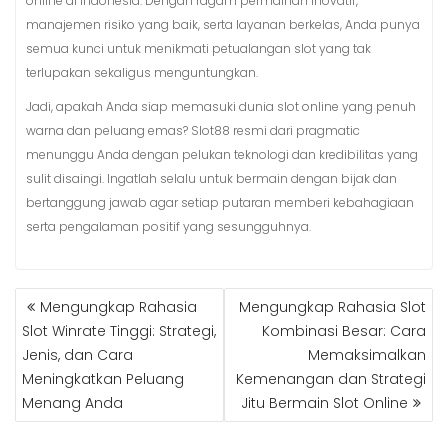
online di Indonesia. Dengan ragam permainan inovatif,
manajemen risiko yang baik, serta layanan berkelas, Anda punya
semua kunci untuk menikmati petualangan slot yang tak
terlupakan sekaligus menguntungkan.
Jadi, apakah Anda siap memasuki dunia slot online yang penuh
warna dan peluang emas? Slot88 resmi dari pragmatic
menunggu Anda dengan pelukan teknologi dan kredibilitas yang
sulit disaingi. Ingatlah selalu untuk bermain dengan bijak dan
bertanggung jawab agar setiap putaran memberi kebahagiaan
serta pengalaman positif yang sesungguhnya.
POST
Mengungkap Rahasia
Mengungkap Rahasia Slot
NAVIGATION
Slot Winrate Tinggi: Strategi,
Kombinasi Besar: Cara
Jenis, dan Cara
Memaksimalkan
Meningkatkan Peluang
Kemenangan dan Strategi
Menang Anda
Jitu Bermain Slot Online