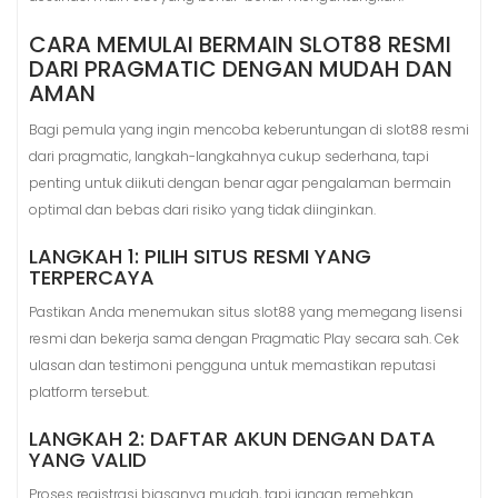
CARA MEMULAI BERMAIN SLOT88 RESMI
DARI PRAGMATIC DENGAN MUDAH DAN
AMAN
Bagi pemula yang ingin mencoba keberuntungan di slot88 resmi
dari pragmatic, langkah-langkahnya cukup sederhana, tapi
penting untuk diikuti dengan benar agar pengalaman bermain
optimal dan bebas dari risiko yang tidak diinginkan.
LANGKAH 1: PILIH SITUS RESMI YANG
TERPERCAYA
Pastikan Anda menemukan situs slot88 yang memegang lisensi
resmi dan bekerja sama dengan Pragmatic Play secara sah. Cek
ulasan dan testimoni pengguna untuk memastikan reputasi
platform tersebut.
LANGKAH 2: DAFTAR AKUN DENGAN DATA
YANG VALID
Proses registrasi biasanya mudah, tapi jangan remehkan