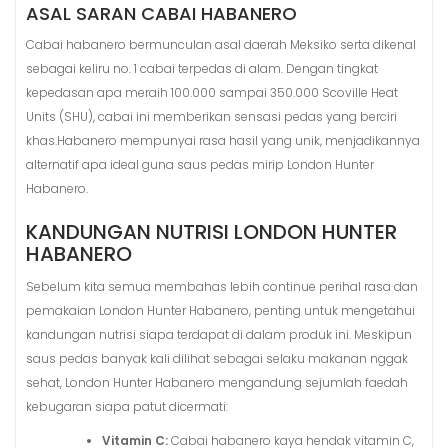
ASAL SARAN CABAI HABANERO
Cabai habanero bermunculan asal daerah Meksiko serta dikenal
sebagai keliru no. 1 cabai terpedas di alam. Dengan tingkat
kepedasan apa meraih 100.000 sampai 350.000 Scoville Heat
Units (SHU), cabai ini memberikan sensasi pedas yang berciri
khas.Habanero mempunyai rasa hasil yang unik, menjadikannya
alternatif apa ideal guna saus pedas mirip London Hunter
Habanero.
KANDUNGAN NUTRISI LONDON HUNTER
HABANERO
Sebelum kita semua membahas lebih continue perihal rasa dan
pemakaian London Hunter Habanero, penting untuk mengetahui
kandungan nutrisi siapa terdapat di dalam produk ini. Meskipun
saus pedas banyak kali dilihat sebagai selaku makanan nggak
sehat, London Hunter Habanero mengandung sejumlah faedah
kebugaran siapa patut dicermati:
Vitamin C:
Cabai habanero kaya hendak vitamin C,