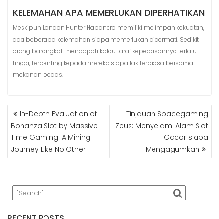
KELEMAHAN APA MEMERLUKAN DIPERHATIKAN
Meskipun London Hunter Habanero memiliki melimpah kekuatan,
ada beberapa kelemahan siapa memerlukan dicermati. Sedikit
orang barangkali mendapati kalau taraf kepedasannya terlalu
tinggi, terpenting kepada mereka siapa tak terbiasa bersama
makanan pedas.
POST
In-Depth Evaluation of
Tinjauan Spadegaming
NAVIGATION
Bonanza Slot by Massive
Zeus: Menyelami Alam Slot
Time Gaming: A Mining
Gacor siapa
Journey Like No Other
Mengagumkan
RECENT POSTS