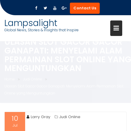
Contact Us
Skip
Lampsalight
to
Global News, Stories & Insights that Inspire
content
ULASAN SLOT GACOR GACOR
GANAPATI: MENYELAMI ALAM
PERMAINAN SLOT ONLINE YAN
MENGUNTUNGKAN
Home
Judi Online
Ulasan Slot Gacor Gacor Ganapati: Menyelami Alam Permainan Slot
Online yang Menguntungkan
10
Larry Gray
Judi Online
Jul