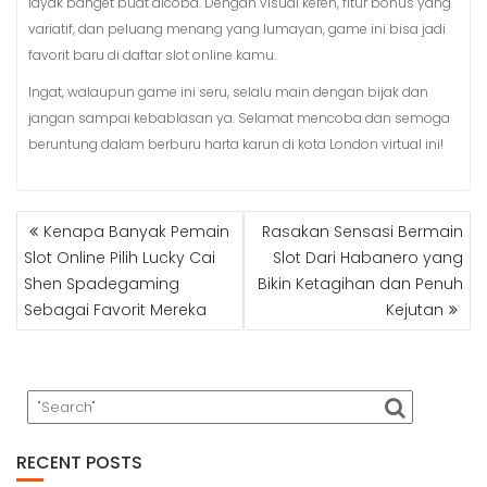
layak banget buat dicoba. Dengan visual keren, fitur bonus yang
variatif, dan peluang menang yang lumayan, game ini bisa jadi
favorit baru di daftar slot online kamu.
Ingat, walaupun game ini seru, selalu main dengan bijak dan
jangan sampai kebablasan ya. Selamat mencoba dan semoga
beruntung dalam berburu harta karun di kota London virtual ini!
POST
Kenapa Banyak Pemain
Rasakan Sensasi Bermain
NAVIGATION
Slot Online Pilih Lucky Cai
Slot Dari Habanero yang
Shen Spadegaming
Bikin Ketagihan dan Penuh
Sebagai Favorit Mereka
Kejutan
RECENT POSTS