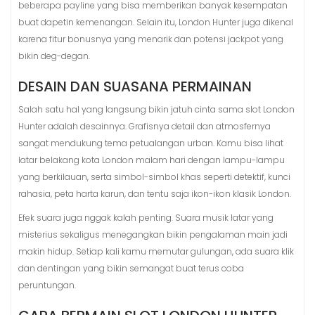
beberapa payline yang bisa memberikan banyak kesempatan
buat dapetin kemenangan. Selain itu, London Hunter juga dikenal
karena fitur bonusnya yang menarik dan potensi jackpot yang
bikin deg-degan.
DESAIN DAN SUASANA PERMAINAN
Salah satu hal yang langsung bikin jatuh cinta sama slot London
Hunter adalah desainnya. Grafisnya detail dan atmosfernya
sangat mendukung tema petualangan urban. Kamu bisa lihat
latar belakang kota London malam hari dengan lampu-lampu
yang berkilauan, serta simbol-simbol khas seperti detektif, kunci
rahasia, peta harta karun, dan tentu saja ikon-ikon klasik London.
Efek suara juga nggak kalah penting. Suara musik latar yang
misterius sekaligus menegangkan bikin pengalaman main jadi
makin hidup. Setiap kali kamu memutar gulungan, ada suara klik
dan dentingan yang bikin semangat buat terus coba
peruntungan.