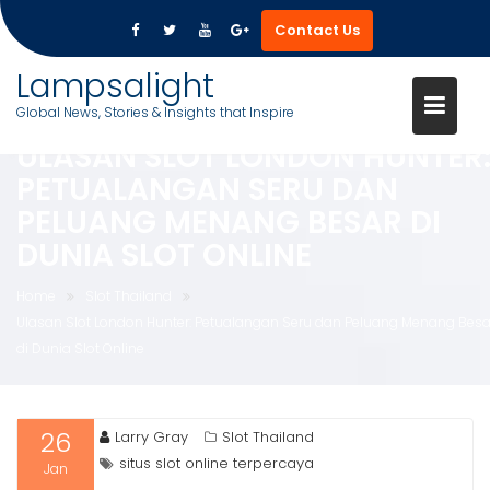
Contact Us
Skip
Lampsalight
to
Global News, Stories & Insights that Inspire
content
ULASAN SLOT LONDON HUNTER
PETUALANGAN SERU DAN
PELUANG MENANG BESAR DI
DUNIA SLOT ONLINE
Home
Slot Thailand
Ulasan Slot London Hunter: Petualangan Seru dan Peluang Menang Besa
di Dunia Slot Online
26
Larry Gray
Slot Thailand
situs slot online terpercaya
Jan