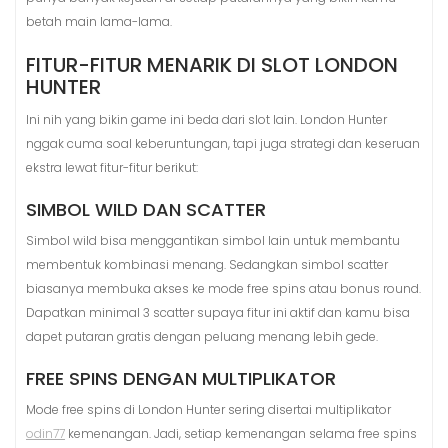
betah main lama-lama.
FITUR-FITUR MENARIK DI SLOT LONDON
HUNTER
Ini nih yang bikin game ini beda dari slot lain. London Hunter
nggak cuma soal keberuntungan, tapi juga strategi dan keseruan
ekstra lewat fitur-fitur berikut:
SIMBOL WILD DAN SCATTER
Simbol wild bisa menggantikan simbol lain untuk membantu
membentuk kombinasi menang. Sedangkan simbol scatter
biasanya membuka akses ke mode free spins atau bonus round.
Dapatkan minimal 3 scatter supaya fitur ini aktif dan kamu bisa
dapet putaran gratis dengan peluang menang lebih gede.
FREE SPINS DENGAN MULTIPLIKATOR
Mode free spins di London Hunter sering disertai multiplikator
odin77
kemenangan. Jadi, setiap kemenangan selama free spins