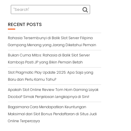
RECENT POSTS
Rahasia Tersembunyi di Balik Slot Server Filipina
Gampang Menang yang Jarang Diketahui Pemain
Bukan Cuma Mitos: Rahasia di Balik Slot Server
Kamboja Pasti JP yang Bikin Pemain Betah
Slot Pragmatic Play Update 2025: Apa Saja yang
Baru dan Perlu Kamu Tahu?
Apakah Slot Online Review Tom Horn Gaming Layak
Dicoba? Simak Penjelasan Lengkapnya di Sini!
Bagaimana Cara Mendapatkan Keuntungan
Maksimal dari Slot Bonus Pendaftaran di Situs Judi
Online Terpercaya