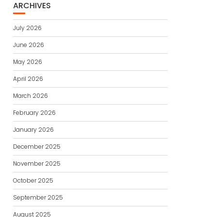
ARCHIVES
July 2026
June 2026
May 2026
April 2026
March 2026
February 2026
January 2026
December 2025
November 2025
October 2025
September 2025
August 2025