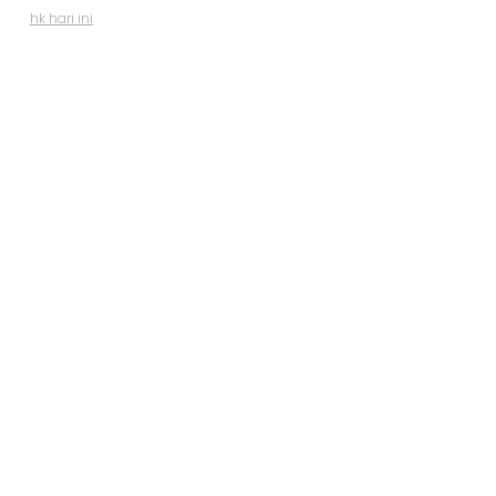
hk hari ini