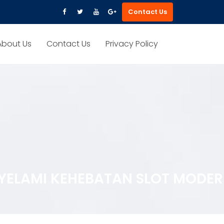
Contact Us
About Us
Contact Us
Privacy Policy
NYELAMI KEHEBATAN SLOT MODE