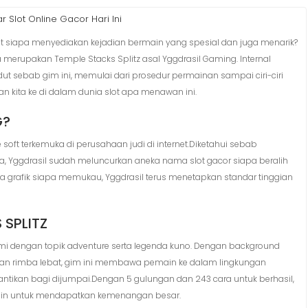
r Slot Online Gacor Hari Ini
 siapa menyediakan kejadian bermain yang spesial dan juga menarik?
ba merupakan Temple Stacks Splitz asal Yggdrasil Gaming. Internal
udut sebab gim ini, memulai dari prosedur permainan sampai ciri-ciri
n kita ke di dalam dunia slot apa menawan ini.
G?
 soft terkemuka di perusahaan judi di internet.Diketahui sebab
Yggdrasil sudah meluncurkan aneka nama slot gacor siapa beralih
rta grafik siapa memukau, Yggdrasil terus menetapkan standar tinggian
SPLITZ
ami dengan topik adventure serta legenda kuno. Dengan background
n rimba lebat, gim ini membawa pemain ke dalam lingkungan
ntikan bagi dijumpai.Dengan 5 gulungan dan 243 cara untuk berhasil,
main untuk mendapatkan kemenangan besar.