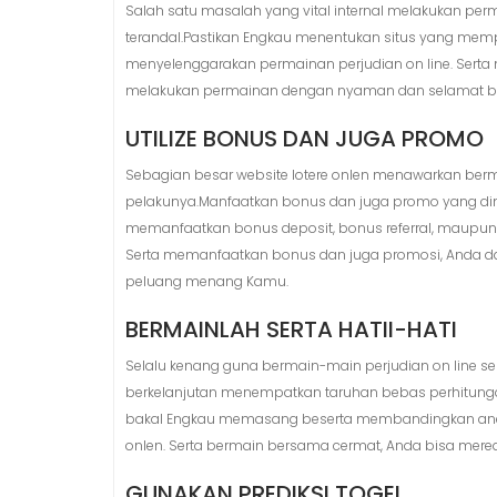
Salah satu masalah yang vital internal melakukan perm
terandal.Pastikan Engkau menentukan situs yang memp
menyelenggarakan permainan perjudian on line. Serta 
melakukan permainan dengan nyaman dan selamat beb
UTILIZE BONUS DAN JUGA PROMO
Sebagian besar website lotere onlen menawarkan b
pelakunya.Manfaatkan bonus dan juga promo yang di
memanfaatkan bonus deposit, bonus referral, maupun pe
Serta memanfaatkan bonus dan juga promosi, Anda d
peluang menang Kamu.
BERMAINLAH SERTA HATII-HATI
Selalu kenang guna bermain-main perjudian on line sert
berkelanjutan menempatkan taruhan bebas perhitung
bakal Engkau memasang beserta membandingkan anek
onlen. Serta bermain bersama cermat, Anda bisa mere
GUNAKAN PREDIKSI TOGEL