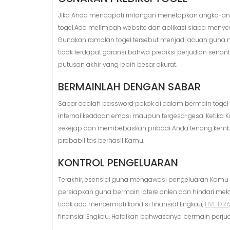
Jika Anda mendapati rintangan menetapkan angka-
togel.Ada melimpah website dan aplikasi siapa menyedi
Gunakan ramalan togel tersebut menjadi acuan gun
tidak terdapat garansi bahwa prediksi perjudian senan
putusan akhir yang lebih besar akurat.
BERMAINLAH DENGAN SABAR
Sabar adalah password pokok di dalam bermain togel on
internal keadaan emosi maupun tergesa-gesa. Ketika 
sekejap dan membebaskan pribadi Anda tenang kembal
probabilitas berhasil Kamu.
KONTROL PENGELUARAN
Terakhir, esensial guna mengawasi pengeluaran Kamu w
persiapkan guna bermain lotere onlen dan hindari me
tidak ada mencermati kondisi finansial Engkau,
LIVE DR
finansial Engkau. Hafalkan bahwasanya bermain perju