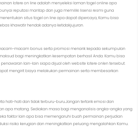
ainan lotere on line adalah menyeleksi laman togel online apa
unyai reputasi mantap dan juga memiliki lisensi resmi guna
menentukan situs togel on line apa dapat dipercaya, Kamu bisa
as khawatir hendak adanya ketidakjujuran.
ermacam-macam bonus serta promosi menarik kepada sekumpulan
maksud bagi meningkatkan kesempatan berhasil Anda. Kamu bisa
nawaran lain-lain siapa dijual oleh website lotere onlen tersebut.
apat mengirit biaya melakukan permainan serta membesarkan
a hati-hati dan tidak terburu-buru.Jangan tertarik emosi dan
an apa matang. Sediakan masa bagi menganalisis angka-angka yang
a faktor lain apa bisa memengaruhi buah permainan perjudian
duksi risiko kerugian dan meningkatkan peluang mengalahkan Kamu.