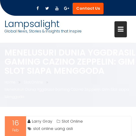
Contact Us
Skip
Lampsalight
to
Global News, Stories & Insights that Inspire
content
MENELUSURI DUNIA YGGDRASIL
GAMING CAZINO ZEPPELIN: GIM
SLOT SIAPA MENGGODA
Home
Slot Online
Menelusuri Dunia Yggdrasil Gaming Cazino Zeppelin: Gim Slot siapa
Menggoda
16
Larry Gray
Slot Online
slot online uang asli
Feb