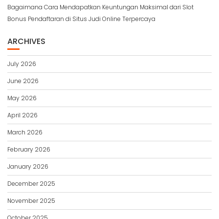
Bagaimana Cara Mendapatkan Keuntungan Maksimal dari Slot
Bonus Pendaftaran di Situs Judi Online Terpercaya
ARCHIVES
July 2026
June 2026
May 2026
April 2026
March 2026
February 2026
January 2026
December 2025
November 2025
October 2025