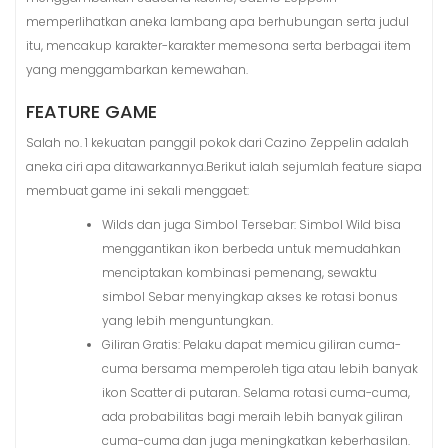
memperlihatkan aneka lambang apa berhubungan serta judul
itu, mencakup karakter-karakter memesona serta berbagai item
yang menggambarkan kemewahan.
FEATURE GAME
Salah no. 1 kekuatan panggil pokok dari Cazino Zeppelin adalah
aneka ciri apa ditawarkannya.Berikut ialah sejumlah feature siapa
membuat game ini sekali menggaet:
Wilds dan juga Simbol Tersebar: Simbol Wild bisa
menggantikan ikon berbeda untuk memudahkan
menciptakan kombinasi pemenang, sewaktu
simbol Sebar menyingkap akses ke rotasi bonus
yang lebih menguntungkan.
Giliran Gratis: Pelaku dapat memicu giliran cuma-
cuma bersama memperoleh tiga atau lebih banyak
ikon Scatter di putaran. Selama rotasi cuma-cuma,
ada probabilitas bagi meraih lebih banyak giliran
cuma-cuma dan juga meningkatkan keberhasilan.