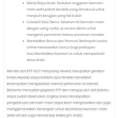
Kelola Biaya Anda: Tentukan anggaran bermain-
main serta patuhi kendala yang dimaksud untuk
menjauhi kerugian yang tak butuh.
Cobalah Edisi Demo: Sebelum Ini bermain-main
dengan uang nyata, uji version demo untuk
mengenal permainan bebas ancaman moneter.
Manfaatkan Bonus dan Promosi: Berlimpah casino
online menawarkan bonus bagi partisipan
baru.Manfaatkan tawaran ini untuk memperbaiki
dana Anda.
Memilih slot RTP SLOT menjulang newest merupakan gerakan
brilian kepada siapa bahkan apa hendak menaikkan
kesempatan mengalahkan internal pertaruhan di internet.
Bersama menyadari gagasan RTP dan menguji slot-slot terbaru
siapa sudah disebutkan, Engkau bisa mendapatkan
pengetahuan bermain-main siapa lebih menghasilkan dan juga
menggembirakan. Kenanglah untuk senantiasa bermain-main
serta arif dan juga nikmati tiap ketika gim Anda!…