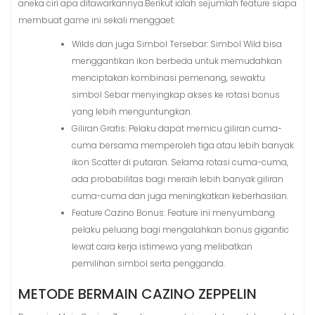
aneka ciri apa ditawarkannya.Berikut ialah sejumlah feature siapa
membuat game ini sekali menggaet:
Wilds dan juga Simbol Tersebar: Simbol Wild bisa
menggantikan ikon berbeda untuk memudahkan
menciptakan kombinasi pemenang, sewaktu
simbol Sebar menyingkap akses ke rotasi bonus
yang lebih menguntungkan.
Giliran Gratis: Pelaku dapat memicu giliran cuma-
cuma bersama memperoleh tiga atau lebih banyak
ikon Scatter di putaran. Selama rotasi cuma-cuma,
ada probabilitas bagi meraih lebih banyak giliran
cuma-cuma dan juga meningkatkan keberhasilan.
Feature Cazino Bonus: Feature ini menyumbang
pelaku peluang bagi mengalahkan bonus gigantic
lewat cara kerja istimewa yang melibatkan
pemilihan simbol serta pengganda.
METODE BERMAIN CAZINO ZEPPELIN