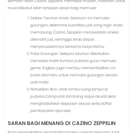
Bermain-Main Cazino Zeppelin memadai mudah, malahan untuk
novice.Berikut ialah tahapan dasar bagi memulai:
Seleksi Taruhan Anda: Sebelum Ini memutar
gulungan, determine kuantitas judi yang ingin Anda
memasang. Cazino Zeppelin menawarkan aneka
alternatif judi, sehingga Anda dapat
menyesuaikannya bersama biaya Kamu.
Putar Gulungan: Selepas taruhan ditentukan,
memadai tindih tombol putaran guna memulai
game. Engkau juga mampu memanfaatkan ciri
putar otomatis untuk memutar gulungan secara
automatic.
Perhatikan Ikon: Lihat simbol yang tampil di
putaran.Campuran lambang siapa akurat akan
menghadiahkan kejayaan sesuai serta daftar
pembayaran apa ada.
SARAN BAGI MENANG DI CAZINO ZEPPELIN
Bagi meningkatkan probabilitas Engkau meraih kejayaan saat