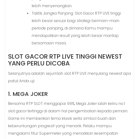
lebih menyenangkan.
Taktik Jangka Panjang: Slot Gacor RTP LIVE tinggi
lebih besar sesuai bagi strategi bermain-main
periode panjang, di dimana Kamu mampu
mendapatkan result yang lebih besar mantap
bersamaan masa.
SLOT GACOR RTP LIVE TINGGI NEWEST
YANG PERLU DICOBA
Selanjutnya adalah sejumlah slot RTP LIVE menjulang newest apa
patut Anda uji:
1. MEGA JOKER
Bersama RTP SLOT menggapai 99%, Mega Joker ialah keliru no.1
slot gacor tertinggi di dalam hal pengembalian kepada pemain.
Game ini memberikan tema klasik serta simbol buah dan
keberuntungan progresif yang menarik. Pelaku mampu
mengalami fitur Supermeter yang menaikkan kesempatan