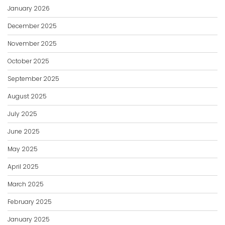
January 2026
December 2025
November 2025
October 2025
September 2025
August 2025
July 2025
June 2025
May 2025
April 2025
March 2025
February 2025
January 2025