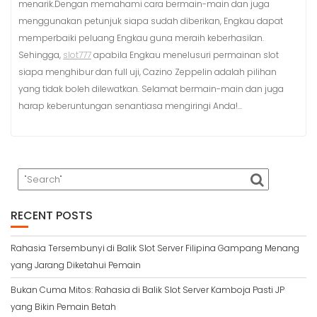
menarik.Dengan memahami cara bermain-main dan juga
menggunakan petunjuk siapa sudah diberikan, Engkau dapat
memperbaiki peluang Engkau guna meraih keberhasilan.
Sehingga,
slot777
apabila Engkau menelusuri permainan slot
siapa menghibur dan full uji, Cazino Zeppelin adalah pilihan
yang tidak boleh dilewatkan. Selamat bermain-main dan juga
harap keberuntungan senantiasa mengiringi Anda!…
RECENT POSTS
Rahasia Tersembunyi di Balik Slot Server Filipina Gampang Menang
yang Jarang Diketahui Pemain
Bukan Cuma Mitos: Rahasia di Balik Slot Server Kamboja Pasti JP
yang Bikin Pemain Betah