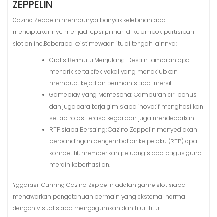
ZEPPELIN
Cazino Zeppelin mempunyai banyak kelebihan apa
menciptakannya menjadi opsi pilihan di kelompok partisipan
slot online.Beberapa keistimewaan itu di tengah lainnya:
Grafis Bermutu Menjulang: Desain tampilan apa
menarik serta efek vokal yang menakjubkan
membuat kejadian bermain siapa imersif.
Gameplay yang Memesona: Campuran ciri bonus
dan juga cara kerja gim siapa inovatif menghasilkan
setiap rotasi terasa segar dan juga mendebarkan.
RTP siapa Bersaing: Cazino Zeppelin menyediakan
perbandingan pengembalian ke pelaku (RTP) apa
kompetitif, memberikan peluang siapa bagus guna
meraih keberhasilan.
Yggdrasil Gaming Cazino Zeppelin adalah game slot siapa
menawarkan pengetahuan bermain yang eksternal normal
dengan visual siapa mengagumkan dan fitur-fitur