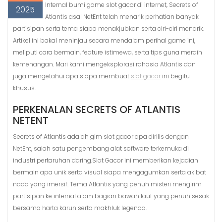
Internal bumi game slot gacor di internet, Secrets of
2025
Atlantis asal NetEnt telah menarik perhatian banyak
partisipan serta tema siapa menakjubkan serta ciri-ciri menarik.
Artikel ini bakal meninjau secara mendalam perihal game ini,
meliputi cara bermain, feature istimewa, serta tips guna meraih
kemenangan. Mari kami mengeksplorasi rahasia Atlantis dan
juga mengetahui apa siapa membuat
slot gacor
ini begitu
khusus.
PERKENALAN SECRETS OF ATLANTIS
NETENT
Secrets of Atlantis adalah gim slot gacor apa dirilis dengan
NetEnt, salah satu pengembang alat software terkemuka di
industri pertaruhan daring.Slot Gacor ini memberikan kejadian
bermain apa unik serta visual siapa mengagumkan serta akibat
nada yang imersif. Tema Atlantis yang penuh misteri mengirim
partisipan ke internal alam bagian bawah laut yang penuh sesak
bersama harta karun serta makhluk legenda.