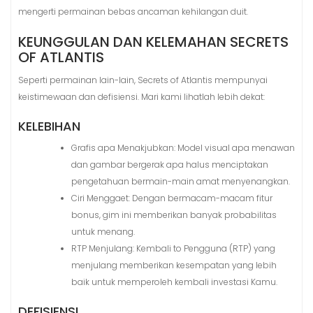
mengerti permainan bebas ancaman kehilangan duit.
KEUNGGULAN DAN KELEMAHAN SECRETS
OF ATLANTIS
Seperti permainan lain-lain, Secrets of Atlantis mempunyai
keistimewaan dan defisiensi. Mari kami lihatlah lebih dekat:
KELEBIHAN
Grafis apa Menakjubkan: Model visual apa menawan
dan gambar bergerak apa halus menciptakan
pengetahuan bermain-main amat menyenangkan.
Ciri Menggaet: Dengan bermacam-macam fitur
bonus, gim ini memberikan banyak probabilitas
untuk menang.
RTP Menjulang: Kembali to Pengguna (RTP) yang
menjulang memberikan kesempatan yang lebih
baik untuk memperoleh kembali investasi Kamu.
DEFISIENSI