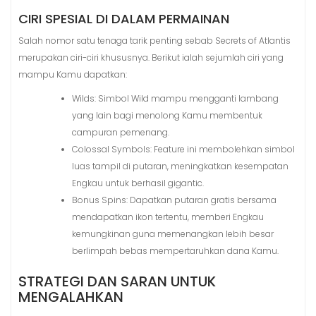
CIRI SPESIAL DI DALAM PERMAINAN
Salah nomor satu tenaga tarik penting sebab Secrets of Atlantis
merupakan ciri-ciri khususnya. Berikut ialah sejumlah ciri yang
mampu Kamu dapatkan:
Wilds: Simbol Wild mampu mengganti lambang
yang lain bagi menolong Kamu membentuk
campuran pemenang.
Colossal Symbols: Feature ini membolehkan simbol
luas tampil di putaran, meningkatkan kesempatan
Engkau untuk berhasil gigantic.
Bonus Spins: Dapatkan putaran gratis bersama
mendapatkan ikon tertentu, memberi Engkau
kemungkinan guna memenangkan lebih besar
berlimpah bebas mempertaruhkan dana Kamu.
STRATEGI DAN SARAN UNTUK
MENGALAHKAN