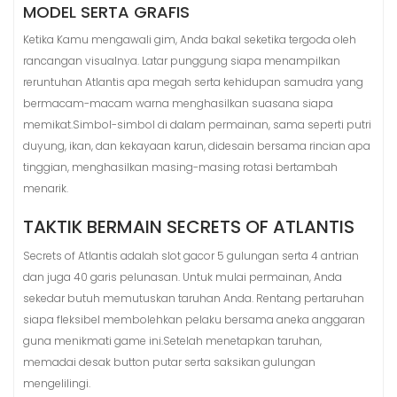
MODEL SERTA GRAFIS
Ketika Kamu mengawali gim, Anda bakal seketika tergoda oleh
rancangan visualnya. Latar punggung siapa menampilkan
reruntuhan Atlantis apa megah serta kehidupan samudra yang
bermacam-macam warna menghasilkan suasana siapa
memikat.Simbol-simbol di dalam permainan, sama seperti putri
duyung, ikan, dan kekayaan karun, didesain bersama rincian apa
tinggian, menghasilkan masing-masing rotasi bertambah
menarik.
TAKTIK BERMAIN SECRETS OF ATLANTIS
Secrets of Atlantis adalah slot gacor 5 gulungan serta 4 antrian
dan juga 40 garis pelunasan. Untuk mulai permainan, Anda
sekedar butuh memutuskan taruhan Anda. Rentang pertaruhan
siapa fleksibel membolehkan pelaku bersama aneka anggaran
guna menikmati game ini.Setelah menetapkan taruhan,
memadai desak button putar serta saksikan gulungan
mengelilingi.