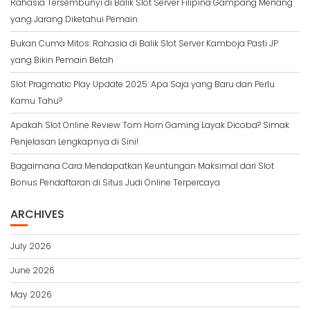
Rahasia Tersembunyi di Balik Slot Server Filipina Gampang Menang
yang Jarang Diketahui Pemain
Bukan Cuma Mitos: Rahasia di Balik Slot Server Kamboja Pasti JP
yang Bikin Pemain Betah
Slot Pragmatic Play Update 2025: Apa Saja yang Baru dan Perlu
Kamu Tahu?
Apakah Slot Online Review Tom Horn Gaming Layak Dicoba? Simak
Penjelasan Lengkapnya di Sini!
Bagaimana Cara Mendapatkan Keuntungan Maksimal dari Slot
Bonus Pendaftaran di Situs Judi Online Terpercaya
ARCHIVES
July 2026
June 2026
May 2026