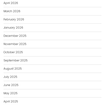
April 2026
March 2026
February 2026
January 2026
December 2025
November 2025
October 2025
September 2025
August 2025
July 2025
June 2025
May 2025
April 2025