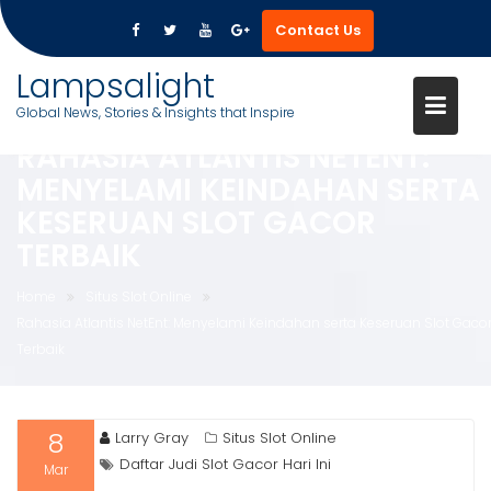
Contact Us
Skip
Lampsalight
to
Global News, Stories & Insights that Inspire
content
RAHASIA ATLANTIS NETENT:
MENYELAMI KEINDAHAN SERTA
KESERUAN SLOT GACOR
TERBAIK
Home
Situs Slot Online
Rahasia Atlantis NetEnt: Menyelami Keindahan serta Keseruan Slot Gaco
Terbaik
8
Larry Gray
Situs Slot Online
Daftar Judi Slot Gacor Hari Ini
Mar