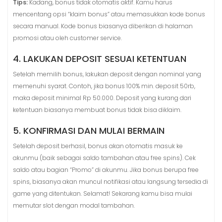
Tips:
Kadang, bonus tidak otomatis aktif. Kamu harus
mencentang opsi “klaim bonus” atau memasukkan kode bonus
secara manual. Kode bonus biasanya diberikan di halaman
promosi atau oleh customer service.
4. LAKUKAN DEPOSIT SESUAI KETENTUAN
Setelah memilih bonus, lakukan deposit dengan nominal yang
memenuhi syarat. Contoh, jika bonus 100% min. deposit 50rb,
maka deposit minimal Rp 50.000. Deposit yang kurang dari
ketentuan biasanya membuat bonus tidak bisa diklaim.
5. KONFIRMASI DAN MULAI BERMAIN
Setelah deposit berhasil, bonus akan otomatis masuk ke
akunmu (baik sebagai saldo tambahan atau free spins). Cek
saldo atau bagian “Promo” di akunmu. Jika bonus berupa free
spins, biasanya akan muncul notifikasi atau langsung tersedia di
game yang ditentukan. Selamat! Sekarang kamu bisa mulai
memutar slot dengan modal tambahan.