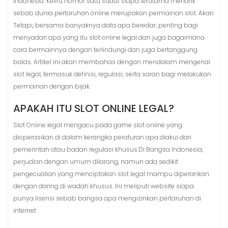
Indonesia. Keliru nomor satu sudut siapa terutama menarik
sebab dunia pertaruhan online merupakan permainan slot. Akan
Tetapi, bersama banyaknya data apa beredar, penting bagi
menyadari apa yang itu slot online legal dan juga bagaimana
cara bermainnya dengan terlindungi dan juga bertanggung
balas. Artikel ini akan membahas dengan mendalam mengenai
slot legal, termasuk definisi, regulasi, serta saran bagi melakukan
permainan dengan bijak.
APAKAH ITU SLOT ONLINE LEGAL?
Slot Online legal mengacu pada game slot online yang
dioperasikan di dalam kerangka peraturan apa diakui dari
pemerintah atau badan regulasi khusus.Di Bangsa Indonesia,
perjudian dengan umum dilarang, namun ada sedikit
pengecualian yang menciptakan slot legal mampu diperankan
dengan daring di wadah khusus. Ini meliputi website siapa
punya lisensi sebab bangsa apa mengizinkan pertaruhan di
internet.