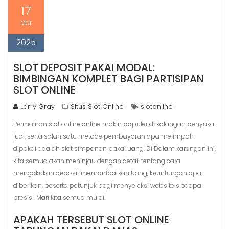
17
Mar
2025
SLOT DEPOSIT PAKAI MODAL:
BIMBINGAN KOMPLET BAGI PARTISIPAN
SLOT ONLINE
Larry Gray
Situs Slot Online
slotonline
Permainan slot online online makin populer di kalangan penyuka
judi, serta salah satu metode pembayaran apa melimpah
dipakai adalah slot simpanan pakai uang. Di Dalam karangan ini,
kita semua akan meninjau dengan detail tentang cara
mengakukan deposit memanfaatkan Uang, keuntungan apa
diberikan, beserta petunjuk bagi menyeleksi website slot apa
presisi. Mari kita semua mulai!
APAKAH TERSEBUT SLOT ONLINE