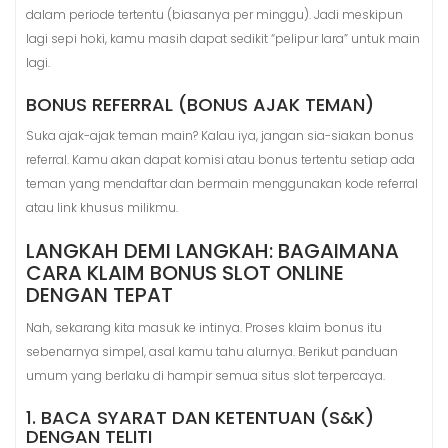
dalam periode tertentu (biasanya per minggu). Jadi meskipun
lagi sepi hoki, kamu masih dapat sedikit “pelipur lara” untuk main
lagi.
BONUS REFERRAL (BONUS AJAK TEMAN)
Suka ajak-ajak teman main? Kalau iya, jangan sia-siakan bonus
referral. Kamu akan dapat komisi atau bonus tertentu setiap ada
teman yang mendaftar dan bermain menggunakan kode referral
atau link khusus milikmu.
LANGKAH DEMI LANGKAH: BAGAIMANA
CARA KLAIM BONUS SLOT ONLINE
DENGAN TEPAT
Nah, sekarang kita masuk ke intinya. Proses klaim bonus itu
sebenarnya simpel, asal kamu tahu alurnya. Berikut panduan
umum yang berlaku di hampir semua situs slot terpercaya.
1. BACA SYARAT DAN KETENTUAN (S&K)
DENGAN TELITI