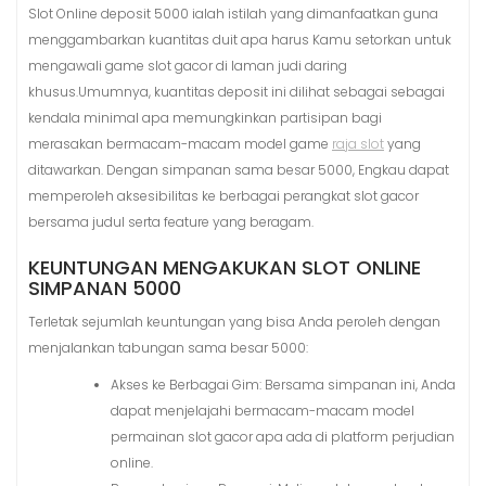
Slot Online deposit 5000 ialah istilah yang dimanfaatkan guna
menggambarkan kuantitas duit apa harus Kamu setorkan untuk
mengawali game slot gacor di laman judi daring
khusus.Umumnya, kuantitas deposit ini dilihat sebagai sebagai
kendala minimal apa memungkinkan partisipan bagi
merasakan bermacam-macam model game
raja slot
yang
ditawarkan. Dengan simpanan sama besar 5000, Engkau dapat
memperoleh aksesibilitas ke berbagai perangkat slot gacor
bersama judul serta feature yang beragam.
KEUNTUNGAN MENGAKUKAN SLOT ONLINE
SIMPANAN 5000
Terletak sejumlah keuntungan yang bisa Anda peroleh dengan
menjalankan tabungan sama besar 5000:
Akses ke Berbagai Gim: Bersama simpanan ini, Anda
dapat menjelajahi bermacam-macam model
permainan slot gacor apa ada di platform perjudian
online.