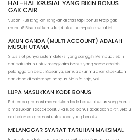
HAL-HAL KRUSIAL YANG BIKIN BONUS
GAK CAIR
Sudah ikuti langkah-langkah di atas tapi bonus tetap gak
muncul? Bisa jadi kamu terjebak di poin-poin krusial ini.
AKUN GANDA (MULTI ACCOUNT) ADALAH
MUSUH UTAMA
Situs slot punya sistem deteksi yang canggih. Membuat lebih
dari satu akun untuk mengklaim bonus yang sama adalah
pelanggaran berat. Biasanya, semua akunmu akan dibekukan
dan dana di dalamnya hangus. Main fair aja, ya!
LUPA MASUKKAN KODE BONUS
Beberapa promosi memerlukan kode bonus khusus yang harus
dimasukkan saat deposit. Jika lupa, bonus tidak akan aktif. Selalu
cek halaman promosi untuk kode yang berlaku.
MELANGGAR SYARAT TARUHAN MAKSIMAL
Ini kesalahan fatal saat sedang asyik main. Karena merasa