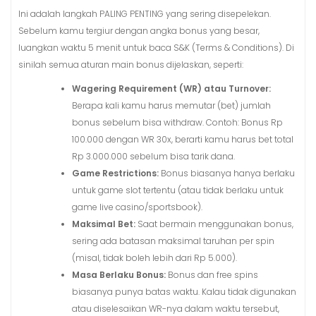
Ini adalah langkah PALING PENTING yang sering disepelekan.
Sebelum kamu tergiur dengan angka bonus yang besar,
luangkan waktu 5 menit untuk baca S&K (Terms & Conditions). Di
sinilah semua aturan main bonus dijelaskan, seperti:
Wagering Requirement (WR) atau Turnover:
Berapa kali kamu harus memutar (bet) jumlah
bonus sebelum bisa withdraw. Contoh: Bonus Rp
100.000 dengan WR 30x, berarti kamu harus bet total
Rp 3.000.000 sebelum bisa tarik dana.
Game Restrictions:
Bonus biasanya hanya berlaku
untuk game slot tertentu (atau tidak berlaku untuk
game live casino/sportsbook).
Maksimal Bet:
Saat bermain menggunakan bonus,
sering ada batasan maksimal taruhan per spin
(misal, tidak boleh lebih dari Rp 5.000).
Masa Berlaku Bonus:
Bonus dan free spins
biasanya punya batas waktu. Kalau tidak digunakan
atau diselesaikan WR-nya dalam waktu tersebut,