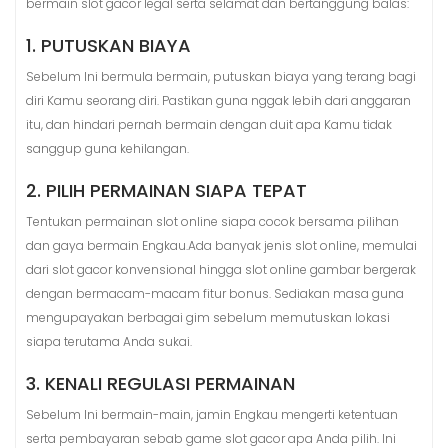
bermain slot gacor legal serta selamat dan bertanggung balas:
1. PUTUSKAN BIAYA
Sebelum Ini bermula bermain, putuskan biaya yang terang bagi
diri Kamu seorang diri. Pastikan guna nggak lebih dari anggaran
itu, dan hindari pernah bermain dengan duit apa Kamu tidak
sanggup guna kehilangan.
2. PILIH PERMAINAN SIAPA TEPAT
Tentukan permainan slot online siapa cocok bersama pilihan
dan gaya bermain Engkau.Ada banyak jenis slot online, memulai
dari slot gacor konvensional hingga slot online gambar bergerak
dengan bermacam-macam fitur bonus. Sediakan masa guna
mengupayakan berbagai gim sebelum memutuskan lokasi
siapa terutama Anda sukai.
3. KENALI REGULASI PERMAINAN
Sebelum Ini bermain-main, jamin Engkau mengerti ketentuan
serta pembayaran sebab game slot gacor apa Anda pilih. Ini