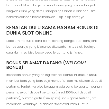
bonus slot. Mulai dari jenis-jenis bonus yang umum, langkah-
langkah klaim yang detail, sampai tips rahasia biar bonusmu
beneran cair dan bisa dimainkan. Siap-siap catat, ya!
KENALAN DULU SAMA RAGAM BONUS DI
DUNIA SLOT ONLINE
Sebelum masuk ke cara klaim, penting banget buat tahu jenis
bonus apa aja yang biasanya ditawarkan situs slot. Soalnya,
cara klaimnya bisa beda-beda tergantung jenisnya.
BONUS SELAMAT DATANG (WELCOME
BONUS)
Ini adalah bonus yang paling terkenal. Bonus ini khusus untuk
member baru yang baru saja mendaftar dan melakukan deposit
pertama. Bentuknya bisa beragam: ada yang berupa tambahan
persentase dari deposit pertama (misal, 100% dari deposit
pertama), putaran gratis (free spins) untuk game tertentu, atau
kombinasi keduanya. Ini adalah “tiket” awal kamu untuk