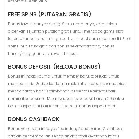
eksplorasi lebih jauh.
FREE SPINS (PUTARAN GRATIS)
Bonus favorit banyak orang! Sesuai namanya, kamu akan
diberikan sejumlah putaran gratis untuk mencoba game slot
tertentu tanpa harus mengeluarkan modal dari saldo sendiri. Free
spins ini bisa bagian dari bonus selamat datang, bonus
harian/mingguan, atau event khusus.
BONUS DEPOSIT (RELOAD BONUS)
Bonus ini nggak cuma untuk member baru, tapi juga untuk
member setia. Setiap kali kamu melakukan deposit, kamu bisa
mendapatkan bonus tambahan persentase tertentu dari
nominal depositmu. Misalnya, bonus deposit harian 20% atau
bonus deposit di hari tertentu seperti “Bonus Depo Jumat”.
BONUS CASHBACK
Bonus yang satu ini kayak “pelindung” buat kamu. Cashback
adalah pengembalian sebagian dari total kekalahan kamu