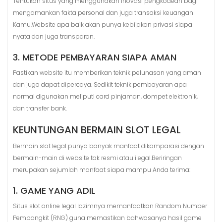
Tentukan situs yang menggunakan inovasi pengkodean bagi
mengamankan fakta personal dan juga transaksi keuangan
Kamu.Website apa baik akan punya kebijakan privasi siapa
nyata dan juga transparan.
3. METODE PEMBAYARAN SIAPA AMAN
Pastikan website itu memberikan teknik pelunasan yang aman
dan juga dapat dipercaya. Sedikit teknik pembayaran apa
normal digunakan meliputi card pinjaman, dompet elektronik,
dan transfer bank.
KEUNTUNGAN BERMAIN SLOT LEGAL
Bermain slot legal punya banyak manfaat dikomparasi dengan
bermain-main di website tak resmi atau ilegal.Beriringan
merupakan sejumlah manfaat siapa mampu Anda terima:
1. GAME YANG ADIL
Situs slot online legal lazimnya memanfaatkan Random Number
Pembangkit (RNG) guna memastikan bahwasanya hasil game