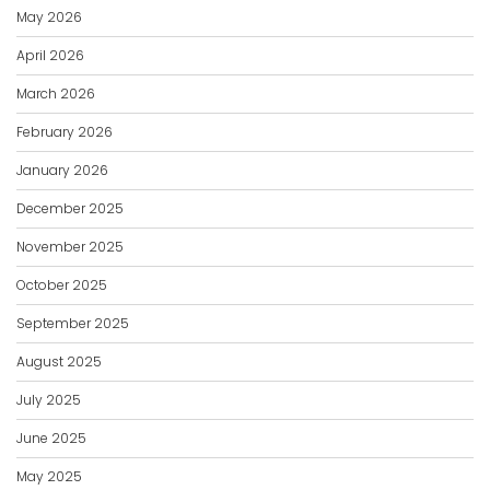
May 2026
April 2026
March 2026
February 2026
January 2026
December 2025
November 2025
October 2025
September 2025
August 2025
July 2025
June 2025
May 2025