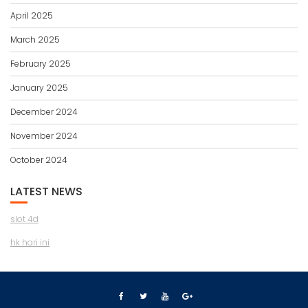
April 2025
March 2025
February 2025
January 2025
December 2024
November 2024
October 2024
LATEST NEWS
slot 4d
hk hari ini