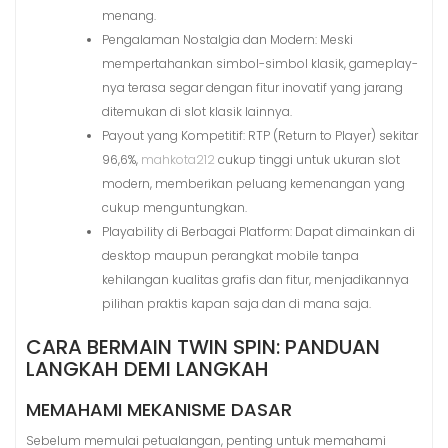
menang.
Pengalaman Nostalgia dan Modern: Meski
mempertahankan simbol-simbol klasik, gameplay-
nya terasa segar dengan fitur inovatif yang jarang
ditemukan di slot klasik lainnya.
Payout yang Kompetitif: RTP (Return to Player) sekitar
96,6%,
mahkota212
cukup tinggi untuk ukuran slot
modern, memberikan peluang kemenangan yang
cukup menguntungkan.
Playability di Berbagai Platform: Dapat dimainkan di
desktop maupun perangkat mobile tanpa
kehilangan kualitas grafis dan fitur, menjadikannya
pilihan praktis kapan saja dan di mana saja.
CARA BERMAIN TWIN SPIN: PANDUAN
LANGKAH DEMI LANGKAH
MEMAHAMI MEKANISME DASAR
Sebelum memulai petualangan, penting untuk memahami