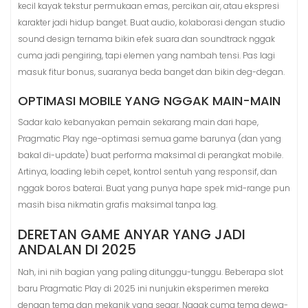
kecil kayak tekstur permukaan emas, percikan air, atau ekspresi
karakter jadi hidup banget. Buat audio, kolaborasi dengan studio
sound design ternama bikin efek suara dan soundtrack nggak
cuma jadi pengiring, tapi elemen yang nambah tensi. Pas lagi
masuk fitur bonus, suaranya beda banget dan bikin deg-degan.
OPTIMASI MOBILE YANG NGGAK MAIN-MAIN
Sadar kalo kebanyakan pemain sekarang main dari hape,
Pragmatic Play nge-optimasi semua game barunya (dan yang
bakal di-update) buat performa maksimal di perangkat mobile.
Artinya, loading lebih cepet, kontrol sentuh yang responsif, dan
nggak boros baterai. Buat yang punya hape spek mid-range pun
masih bisa nikmatin grafis maksimal tanpa lag.
DERETAN GAME ANYAR YANG JADI
ANDALAN DI 2025
Nah, ini nih bagian yang paling ditunggu-tunggu. Beberapa slot
baru Pragmatic Play di 2025 ini nunjukin eksperimen mereka
dengan tema dan mekanik yang segar. Nggak cuma tema dewa-