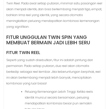
Twin Reel. Pada awal setiap putaran, minimal satu pasangan reel
akan menjadi identik, dan bisa berkembang menjadi tiga, empat,
bahkan lima reel yang identik, yang secara otomatis
meningkatkan peluang mendapatkan kombinasi kemenangan
yang signifikan.
FITUR UNGGULAN TWIN SPIN YANG
MEMBUAT BERMAIN JADI LEBIH SERU
FITUR TWIN REEL
Seperti yang sudah disebutkan, fitur ini adalah jantung dari
permainan. Pada setiap putaran, dua reel akan otomatis
berkedip sebagai reel kembar. Jika keberuntungan berpihak, reel
ini akan berkembang menjadi lebih banyak, menciptakan
kombinasi yang luar biasa!
Peluang Kemenangan Lebih Tinggi: Ketika reels
identik muncul secara bersamaan, peluang
mendapatkan kombinasi besar pun semakin