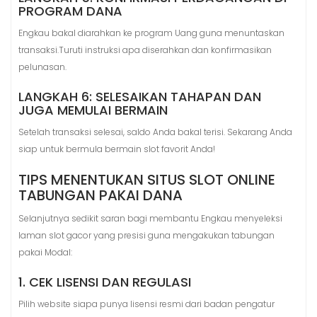
PROGRAM DANA
Engkau bakal diarahkan ke program Uang guna menuntaskan
transaksi.Turuti instruksi apa diserahkan dan konfirmasikan
pelunasan.
LANGKAH 6: SELESAIKAN TAHAPAN DAN
JUGA MEMULAI BERMAIN
Setelah transaksi selesai, saldo Anda bakal terisi. Sekarang Anda
siap untuk bermula bermain slot favorit Anda!
TIPS MENENTUKAN SITUS SLOT ONLINE
TABUNGAN PAKAI DANA
Selanjutnya sedikit saran bagi membantu Engkau menyeleksi
laman slot gacor yang presisi guna mengakukan tabungan
pakai Modal:
1. CEK LISENSI DAN REGULASI
Pilih website siapa punya lisensi resmi dari badan pengatur