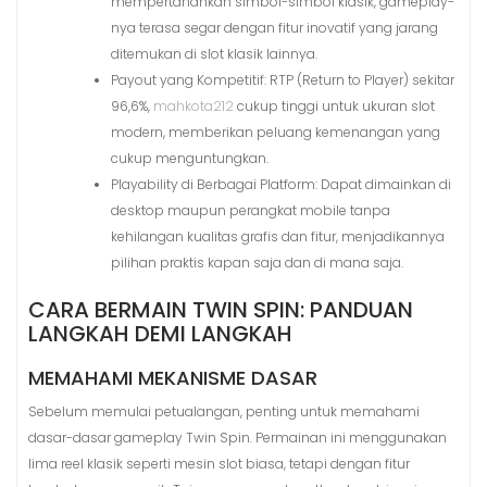
mempertahankan simbol-simbol klasik, gameplay-
nya terasa segar dengan fitur inovatif yang jarang
ditemukan di slot klasik lainnya.
Payout yang Kompetitif: RTP (Return to Player) sekitar
96,6%,
mahkota212
cukup tinggi untuk ukuran slot
modern, memberikan peluang kemenangan yang
cukup menguntungkan.
Playability di Berbagai Platform: Dapat dimainkan di
desktop maupun perangkat mobile tanpa
kehilangan kualitas grafis dan fitur, menjadikannya
pilihan praktis kapan saja dan di mana saja.
CARA BERMAIN TWIN SPIN: PANDUAN
LANGKAH DEMI LANGKAH
MEMAHAMI MEKANISME DASAR
Sebelum memulai petualangan, penting untuk memahami
dasar-dasar gameplay Twin Spin. Permainan ini menggunakan
lima reel klasik seperti mesin slot biasa, tetapi dengan fitur