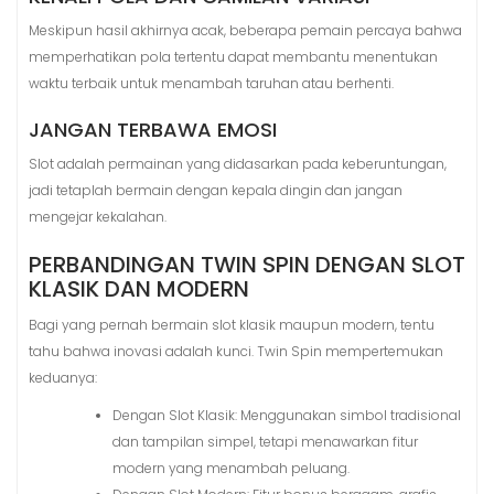
Meskipun hasil akhirnya acak, beberapa pemain percaya bahwa
memperhatikan pola tertentu dapat membantu menentukan
waktu terbaik untuk menambah taruhan atau berhenti.
JANGAN TERBAWA EMOSI
Slot adalah permainan yang didasarkan pada keberuntungan,
jadi tetaplah bermain dengan kepala dingin dan jangan
mengejar kekalahan.
PERBANDINGAN TWIN SPIN DENGAN SLOT
KLASIK DAN MODERN
Bagi yang pernah bermain slot klasik maupun modern, tentu
tahu bahwa inovasi adalah kunci. Twin Spin mempertemukan
keduanya:
Dengan Slot Klasik: Menggunakan simbol tradisional
dan tampilan simpel, tetapi menawarkan fitur
modern yang menambah peluang.