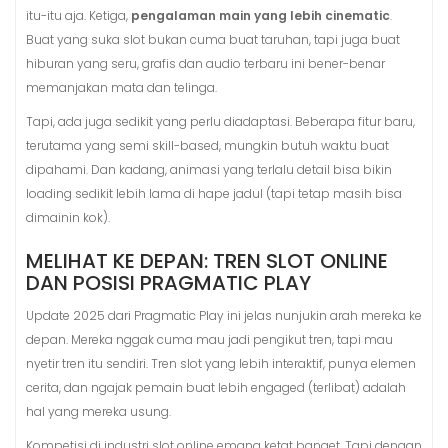
itu-itu aja. Ketiga,
pengalaman main yang lebih cinematic
.
Buat yang suka slot bukan cuma buat taruhan, tapi juga buat
hiburan yang seru, grafis dan audio terbaru ini bener-benar
memanjakan mata dan telinga.
Tapi, ada juga sedikit yang perlu diadaptasi. Beberapa fitur baru,
terutama yang semi skill-based, mungkin butuh waktu buat
dipahami. Dan kadang, animasi yang terlalu detail bisa bikin
loading sedikit lebih lama di hape jadul (tapi tetap masih bisa
dimainin kok).
MELIHAT KE DEPAN: TREN SLOT ONLINE
DAN POSISI PRAGMATIC PLAY
Update 2025 dari Pragmatic Play ini jelas nunjukin arah mereka ke
depan. Mereka nggak cuma mau jadi pengikut tren, tapi mau
nyetir tren itu sendiri. Tren slot yang lebih interaktif, punya elemen
cerita, dan ngajak pemain buat lebih engaged (terlibat) adalah
hal yang mereka usung.
Kompetisi di industri slot online emang ketat banget. Tapi dengan