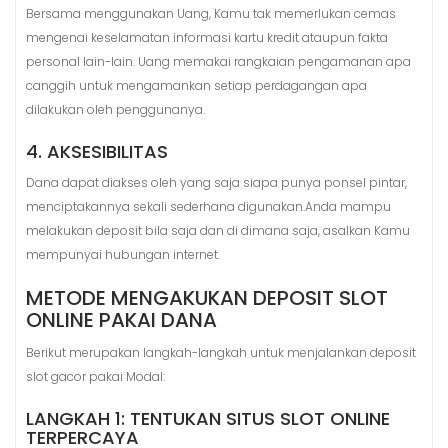
Bersama menggunakan Uang, Kamu tak memerlukan cemas
mengenai keselamatan informasi kartu kredit ataupun fakta
personal lain-lain. Uang memakai rangkaian pengamanan apa
canggih untuk mengamankan setiap perdagangan apa
dilakukan oleh penggunanya.
4. AKSESIBILITAS
Dana dapat diakses oleh yang saja siapa punya ponsel pintar,
menciptakannya sekali sederhana digunakan.Anda mampu
melakukan deposit bila saja dan di dimana saja, asalkan Kamu
mempunyai hubungan internet.
METODE MENGAKUKAN DEPOSIT SLOT
ONLINE PAKAI DANA
Berikut merupakan langkah-langkah untuk menjalankan deposit
slot gacor pakai Modal:
LANGKAH 1: TENTUKAN SITUS SLOT ONLINE
TERPERCAYA