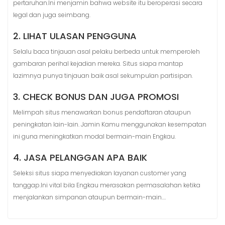
pertaruhan.Ini menjamin bahwa website itu beroperasi secara
legal dan juga seimbang.
2. LIHAT ULASAN PENGGUNA
Selalu baca tinjauan asal pelaku berbeda untuk memperoleh
gambaran perihal kejadian mereka. Situs siapa mantap
lazimnya punya tinjauan baik asal sekumpulan partisipan.
3. CHECK BONUS DAN JUGA PROMOSI
Melimpah situs menawarkan bonus pendaftaran ataupun
peningkatan lain-lain. Jamin Kamu menggunakan kesempatan
ini guna meningkatkan modal bermain-main Engkau.
4. JASA PELANGGAN APA BAIK
Seleksi situs siapa menyediakan layanan customer yang
tanggap.Ini vital bila Engkau merasakan permasalahan ketika
menjalankan simpanan ataupun bermain-main.…