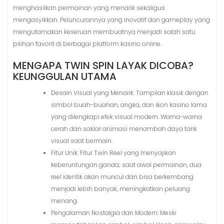
menghasilkan permainan yang menarik sekaligus
mengasyikkan. Peluncurannya yang inovatif dan gameplay yang
mengutamakan keseruan membuatnya menjadi salah satu
pilihan favorit di berbagai platform kasino online.
MENGAPA TWIN SPIN LAYAK DICOBA?
KEUNGGULAN UTAMA
Desain Visual yang Menarik: Tampilan klasik dengan
simbol buah-buahan, angka, dan ikon kasino lama
yang dilengkapi efek visual modern. Warna-warna
cerah dan saklar animasi menambah daya tarik
visual saat bermain.
Fitur Unik: Fitur Twin Reel yang menyajikan
keberuntungan ganda; saat awal permainan, dua
reel identik akan muncul dan bisa berkembang
menjadi lebih banyak, meningkatkan peluang
menang.
Pengalaman Nostalgia dan Modern: Meski