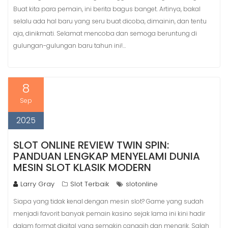
Buat kita para pemain, ini berita bagus banget. Artinya, bakal
selalu ada hal baru yang seru buat dicoba, dimainin, dan tentu
aja, dinikmati. Selamat mencoba dan semoga beruntung di
gulungan-gulungan baru tahun ini!…
8
Sep
2025
SLOT ONLINE REVIEW TWIN SPIN:
PANDUAN LENGKAP MENYELAMI DUNIA
MESIN SLOT KLASIK MODERN
Larry Gray
Slot Terbaik
slotonline
Siapa yang tidak kenal dengan mesin slot? Game yang sudah
menjadi favorit banyak pemain kasino sejak lama ini kini hadir
dalam format digital yang semakin canggih dan menarik. Salah