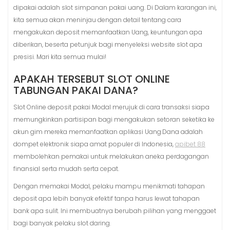
dipakai adalah slot simpanan pakai uang. Di Dalam karangan ini,
kita semua akan meninjau dengan detail tentang cara
mengakukan deposit memanfaatkan Uang, keuntungan apa
diberikan, beserta petunjuk bagi menyeleksi website slot apa
presisi. Mari kita semua mulai!
APAKAH TERSEBUT SLOT ONLINE
TABUNGAN PAKAI DANA?
Slot Online deposit pakai Modal merujuk di cara transaksi siapa
memungkinkan partisipan bagi mengakukan setoran seketika ke
akun gim mereka memanfaatkan aplikasi Uang.Dana adalah
dompet elektronik siapa amat populer di Indonesia,
apibet 88
membolehkan pemakai untuk melakukan aneka perdagangan
finansial serta mudah serta cepat.
Dengan memakai Modal, pelaku mampu menikmati tahapan
deposit apa lebih banyak efektif tanpa harus lewat tahapan
bank apa sulit. Ini membuatnya berubah pilihan yang menggaet
bagi banyak pelaku slot daring.