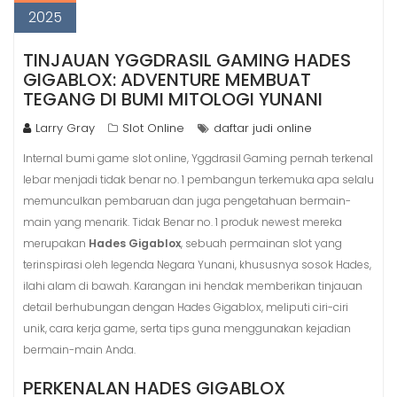
2025
TINJAUAN YGGDRASIL GAMING HADES
GIGABLOX: ADVENTURE MEMBUAT
TEGANG DI BUMI MITOLOGI YUNANI
Larry Gray
Slot Online
daftar judi online
Internal bumi game slot online, Yggdrasil Gaming pernah terkenal
lebar menjadi tidak benar no. 1 pembangun terkemuka apa selalu
memunculkan pembaruan dan juga pengetahuan bermain-
main yang menarik. Tidak Benar no. 1 produk newest mereka
merupakan
Hades Gigablox
, sebuah permainan slot yang
terinspirasi oleh legenda Negara Yunani, khususnya sosok Hades,
ilahi alam di bawah. Karangan ini hendak memberikan tinjauan
detail berhubungan dengan Hades Gigablox, meliputi ciri-ciri
unik, cara kerja game, serta tips guna menggunakan kejadian
bermain-main Anda.
PERKENALAN HADES GIGABLOX