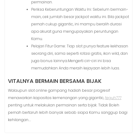
permainan.
Periksa Keberuntungan Waktu Ini: Sebelum bermain-
main, cek jumlah besar jackpot waktu ini. Bila jackpot
pernah cukup gigantic, ini mampu beralih durasi
apa akurat guna mengupayakan peruntungan
Kamu.
Pelajari Fitur Game: Tiap slot punya feature kekhasan
seorang diri, sama seperti rotasi gratis, ikon wild, dan
juga bonus lainnya.Mengerti ciri-ciri ini bisa
memudahkan Anda meraih kejayaan lebih luas.
VITALNYA BERMAIN BERSAMA BIJAK
Walaupun slot online gampang hadiah besar progresif
menawarkan kapasitas kemenangan yang gigantic,
teguh777
penting untuk melakukan permainan serta bijak. Tidak Boleh
pernah bertaruh lebih banyak sebab siapa Kamu sanggup bagi
kehilangan.…