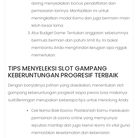
daring menyediakan bonus pendaftaran dan
pemasaran lainnya. Manfaatkan ini untuk
meningkatkan modal Kamu dan juga bermain-main
lebih besar lama.
Atur Budget Game: Tentukan anggaran sebelumnya
bermula bermain dan patuhi limit itu. Ini bakal
membantu Anda menghindari kerugian apa nggak
memerlukan.
TIPS MENYELEKSI SLOT GAMPANG
KEBERUNTUNGAN PROGRESIF TERBAIK
Dengan banyaknya pilihan yang disediakan, menentukan slot
gampang keberuntungan progresif siapa presisi bisa makanya
sulit.Beriringan merupakan beberapa tips untuk menolong Anda:
Cek Nama Baik Kasino: Pastikanlah Kamu melakukan
permainan di casino online yang mempunyai
reputasi mantap dan juga lisensi resmi. Ini vital guna
memastikan keselamatan dan kebenaran