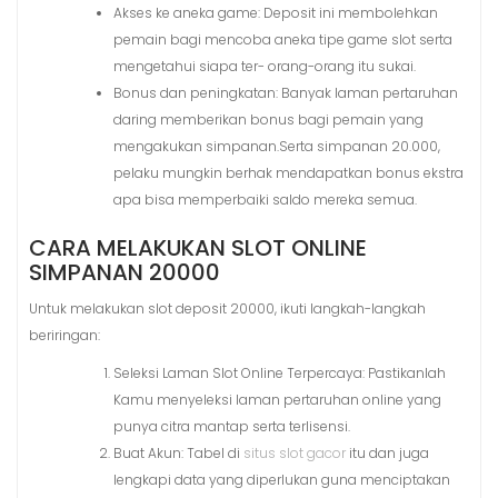
Akses ke aneka game: Deposit ini membolehkan
pemain bagi mencoba aneka tipe game slot serta
mengetahui siapa ter- orang-orang itu sukai.
Bonus dan peningkatan: Banyak laman pertaruhan
daring memberikan bonus bagi pemain yang
mengakukan simpanan.Serta simpanan 20.000,
pelaku mungkin berhak mendapatkan bonus ekstra
apa bisa memperbaiki saldo mereka semua.
CARA MELAKUKAN SLOT ONLINE
SIMPANAN 20000
Untuk melakukan slot deposit 20000, ikuti langkah-langkah
beriringan:
Seleksi Laman Slot Online Terpercaya: Pastikanlah
Kamu menyeleksi laman pertaruhan online yang
punya citra mantap serta terlisensi.
Buat Akun: Tabel di
situs slot gacor
itu dan juga
lengkapi data yang diperlukan guna menciptakan