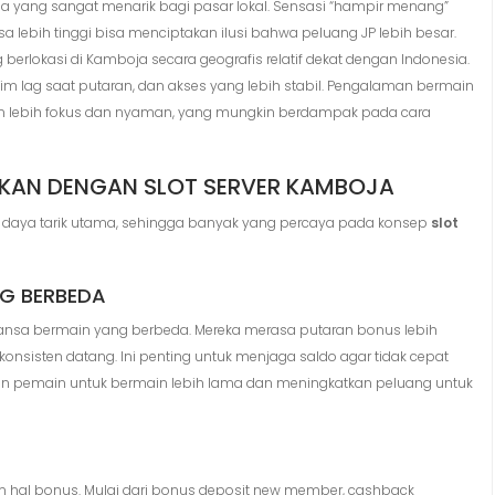
ma yang sangat menarik bagi pasar lokal. Sensasi “hampir menang”
a lebih tinggi bisa menciptakan ilusi bahwa peluang JP lebih besar.
 berlokasi di Kamboja secara geografis relatif dekat dengan Indonesia.
inim lag saat putaran, dan akses yang lebih stabil. Pengalaman bermain
ain lebih fokus dan nyaman, yang mungkin berdampak pada cara
TKAN DENGAN SLOT SERVER KAMBOJA
ng jadi daya tarik utama, sehingga banyak yang percaya pada konsep
slot
NG BERBEDA
nuansa bermain yang berbeda. Mereka merasa putaran bonus lebih
 konsisten datang. Ini penting untuk menjaga saldo agar tidak cepat
kan pemain untuk bermain lebih lama dan meningkatkan peluang untuk
am hal bonus. Mulai dari bonus deposit new member, cashback