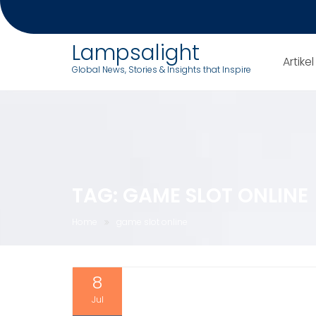
Skip
Lampsalight
to
Artikel
Global News, Stories & Insights that Inspire
content
TAG:
GAME SLOT ONLINE
Home
game slot online
8
Jul