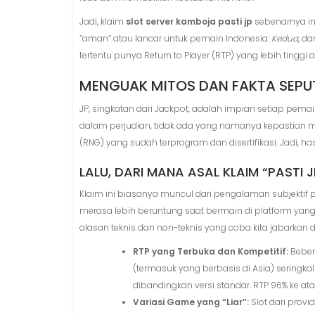
Jadi, klaim
slot server kamboja pasti jp
sebenarnya in
“aman” atau lancar untuk pemain Indonesia.
Kedua
, d
tertentu punya Return to Player (RTP) yang lebih tin
MENGUAK MITOS DAN FAKTA SEPUT
JP, singkatan dari Jackpot, adalah impian setiap pemain
dalam perjudian, tidak ada yang namanya kepastian mut
(RNG) yang sudah terprogram dan disertifikasi. Jadi, h
LALU, DARI MANA ASAL KLAIM “PASTI JP
Klaim ini biasanya muncul dari pengalaman subjektif 
merasa lebih beruntung saat bermain di platform yang
alasan teknis dan non-teknis yang coba kita jabarkan d
RTP yang Terbuka dan Kompetitif:
Beber
(termasuk yang berbasis di Asia) seringk
dibandingkan versi standar. RTP 96% ke atas
Variasi Game yang “Liar”:
Slot dari provid