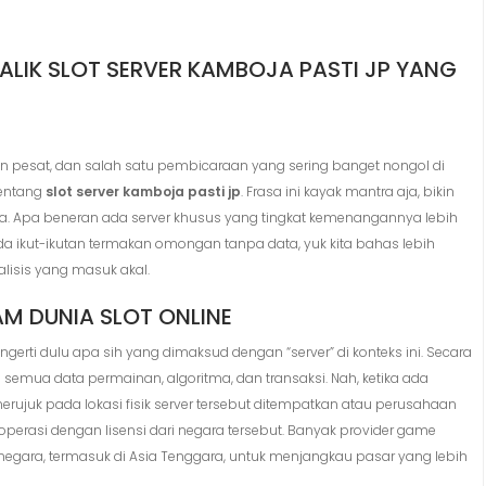
ALIK SLOT SERVER KAMBOJA PASTI JP YANG
an pesat, dan salah satu pembicaraan yang sering banget nongol di
tentang
slot server kamboja pasti jp
. Frasa ini kayak mantra aja, bikin
. Apa beneran ada server khusus yang tingkat kemenangannya lebih
ada ikut-ikutan termakan omongan tanpa data, yuk kita bahas lebih
lisis yang masuk akal.
M DUNIA SLOT ONLINE
 ngerti dulu apa sih yang dimaksud dengan “server” di konteks ini. Secara
semua data permainan, algoritma, dan transaksi. Nah, ketika ada
rujuk pada lokasi fisik server tersebut ditempatkan atau perusahaan
operasi dengan lisensi dari negara tersebut. Banyak provider game
negara, termasuk di Asia Tenggara, untuk menjangkau pasar yang lebih