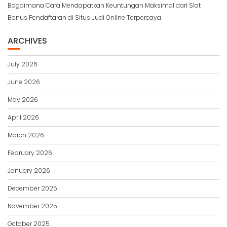
Bagaimana Cara Mendapatkan Keuntungan Maksimal dari Slot
Bonus Pendaftaran di Situs Judi Online Terpercaya
ARCHIVES
July 2026
June 2026
May 2026
April 2026
March 2026
February 2026
January 2026
December 2025
November 2025
October 2025