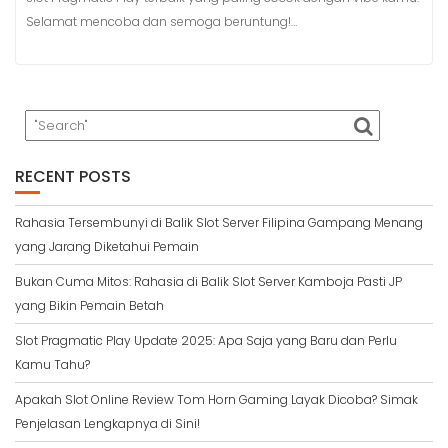
Selamat mencoba dan semoga beruntung!…
RECENT POSTS
Rahasia Tersembunyi di Balik Slot Server Filipina Gampang Menang
yang Jarang Diketahui Pemain
Bukan Cuma Mitos: Rahasia di Balik Slot Server Kamboja Pasti JP
yang Bikin Pemain Betah
Slot Pragmatic Play Update 2025: Apa Saja yang Baru dan Perlu
Kamu Tahu?
Apakah Slot Online Review Tom Horn Gaming Layak Dicoba? Simak
Penjelasan Lengkapnya di Sini!