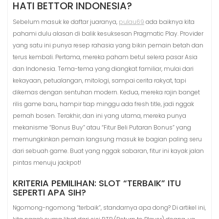
HATI BETTOR INDONESIA?
Sebelum masuk ke daftar juaranya,
pulau69
ada baiknya kita
pahami dulu alasan di balik kesuksesan Pragmatic Play. Provider
yang satu ini punya resep rahasia yang bikin pemain betah dan
terus kembali. Pertama, mereka paham betul selera pasar Asia
dan Indonesia. Tema-tema yang diangkat familiar, mulai dari
kekayaan, petualangan, mitologi, sampai cerita rakyat, tapi
dikemas dengan sentuhan modern. Kedua, mereka rajin banget
rilis game baru, hampir tiap minggu ada fresh title, jadi nggak
pernah bosen. Terakhir, dan ini yang utama, mereka punya
mekanisme “Bonus Buy” atau “Fitur Beli Putaran Bonus” yang
memungkinkan pemain langsung masuk ke bagian paling seru
dari sebuah game. Buat yang nggak sabaran, fitur ini kayak jalan
pintas menuju jackpot!
KRITERIA PEMILIHAN: SLOT “TERBAIK” ITU
SEPERTI APA SIH?
Ngomong-ngomong “terbaik”, standarnya apa dong? Di artikel ini,