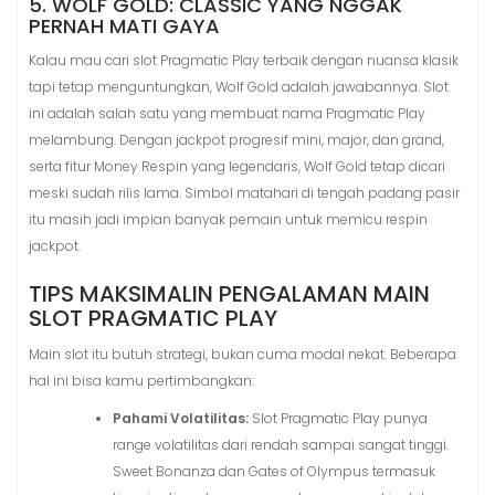
5. WOLF GOLD: CLASSIC YANG NGGAK
PERNAH MATI GAYA
Kalau mau cari slot Pragmatic Play terbaik dengan nuansa klasik
tapi tetap menguntungkan, Wolf Gold adalah jawabannya. Slot
ini adalah salah satu yang membuat nama Pragmatic Play
melambung. Dengan jackpot progresif mini, major, dan grand,
serta fitur Money Respin yang legendaris, Wolf Gold tetap dicari
meski sudah rilis lama. Simbol matahari di tengah padang pasir
itu masih jadi impian banyak pemain untuk memicu respin
jackpot.
TIPS MAKSIMALIN PENGALAMAN MAIN
SLOT PRAGMATIC PLAY
Main slot itu butuh strategi, bukan cuma modal nekat. Beberapa
hal ini bisa kamu pertimbangkan:
Pahami Volatilitas:
Slot Pragmatic Play punya
range volatilitas dari rendah sampai sangat tinggi.
Sweet Bonanza dan Gates of Olympus termasuk