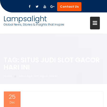
Contact Us
Skip
Lampsalight
to
Global News, Stories & Insights that Inspire
content
TAG:
SITUS JUDI SLOT GACOR
HARI INI
Home
Situs Judi Slot Gacor Hari Ini
25
Dec