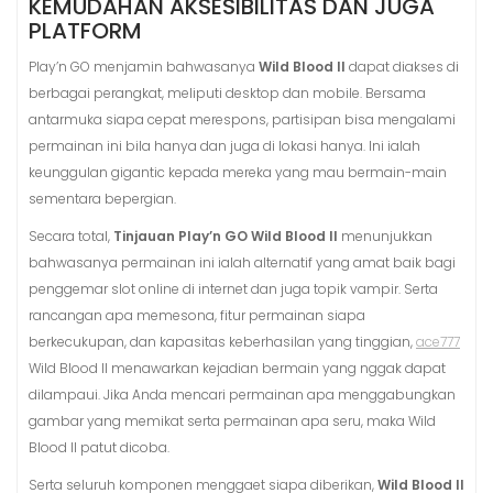
KEMUDAHAN AKSESIBILITAS DAN JUGA
PLATFORM
Play’n GO menjamin bahwasanya
Wild Blood II
dapat diakses di
berbagai perangkat, meliputi desktop dan mobile. Bersama
antarmuka siapa cepat merespons, partisipan bisa mengalami
permainan ini bila hanya dan juga di lokasi hanya. Ini ialah
keunggulan gigantic kepada mereka yang mau bermain-main
sementara bepergian.
Secara total,
Tinjauan Play’n GO Wild Blood II
menunjukkan
bahwasanya permainan ini ialah alternatif yang amat baik bagi
penggemar slot online di internet dan juga topik vampir. Serta
rancangan apa memesona, fitur permainan siapa
berkecukupan, dan kapasitas keberhasilan yang tinggian,
ace777
Wild Blood II menawarkan kejadian bermain yang nggak dapat
dilampaui. Jika Anda mencari permainan apa menggabungkan
gambar yang memikat serta permainan apa seru, maka Wild
Blood II patut dicoba.
Serta seluruh komponen menggaet siapa diberikan,
Wild Blood II