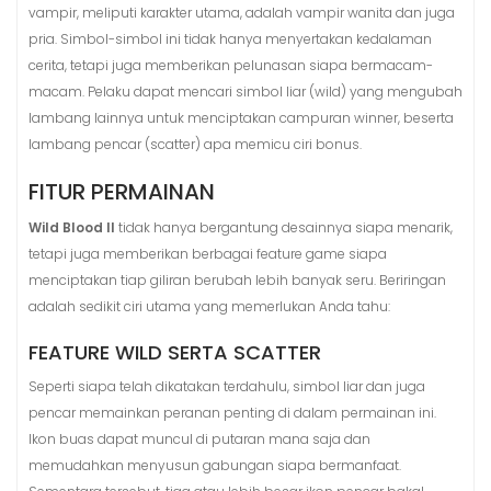
vampir, meliputi karakter utama, adalah vampir wanita dan juga
pria. Simbol-simbol ini tidak hanya menyertakan kedalaman
cerita, tetapi juga memberikan pelunasan siapa bermacam-
macam. Pelaku dapat mencari simbol liar (wild) yang mengubah
lambang lainnya untuk menciptakan campuran winner, beserta
lambang pencar (scatter) apa memicu ciri bonus.
FITUR PERMAINAN
Wild Blood II
tidak hanya bergantung desainnya siapa menarik,
tetapi juga memberikan berbagai feature game siapa
menciptakan tiap giliran berubah lebih banyak seru. Beriringan
adalah sedikit ciri utama yang memerlukan Anda tahu:
FEATURE WILD SERTA SCATTER
Seperti siapa telah dikatakan terdahulu, simbol liar dan juga
pencar memainkan peranan penting di dalam permainan ini.
Ikon buas dapat muncul di putaran mana saja dan
memudahkan menyusun gabungan siapa bermanfaat.