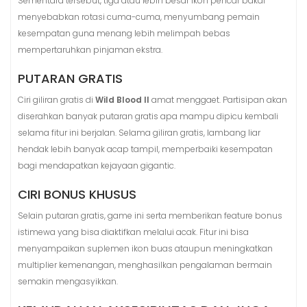
Sementara tersebut, tiga atau lebih besar ikon pencar bakal
menyebabkan rotasi cuma-cuma, menyumbang pemain
kesempatan guna menang lebih melimpah bebas
mempertaruhkan pinjaman ekstra.
PUTARAN GRATIS
Ciri giliran gratis di
Wild Blood II
amat menggaet. Partisipan akan
diserahkan banyak putaran gratis apa mampu dipicu kembali
selama fitur ini berjalan. Selama giliran gratis, lambang liar
hendak lebih banyak acap tampil, memperbaiki kesempatan
bagi mendapatkan kejayaan gigantic.
CIRI BONUS KHUSUS
Selain putaran gratis, game ini serta memberikan feature bonus
istimewa yang bisa diaktifkan melalui acak. Fitur ini bisa
menyampaikan suplemen ikon buas ataupun meningkatkan
multiplier kemenangan, menghasilkan pengalaman bermain
semakin mengasyikkan.