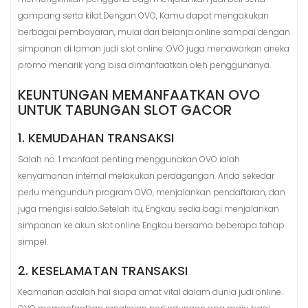
gampang serta kilat.Dengan OVO, Kamu dapat mengakukan
berbagai pembayaran, mulai dari belanja online sampai dengan
simpanan di laman judi slot online. OVO juga menawarkan aneka
promo menarik yang bisa dimanfaatkan oleh penggunanya.
KEUNTUNGAN MEMANFAATKAN OVO
UNTUK TABUNGAN SLOT GACOR
1. KEMUDAHAN TRANSAKSI
Salah no. 1 manfaat penting menggunakan OVO ialah
kenyamanan internal melakukan perdagangan. Anda sekedar
perlu mengunduh program OVO, menjalankan pendaftaran, dan
juga mengisi saldo.Setelah itu, Engkau sedia bagi menjalankan
simpanan ke akun slot online Engkau bersama beberapa tahap
simpel.
2. KESELAMATAN TRANSAKSI
Keamanan adalah hal siapa amat vital dalam dunia judi online.