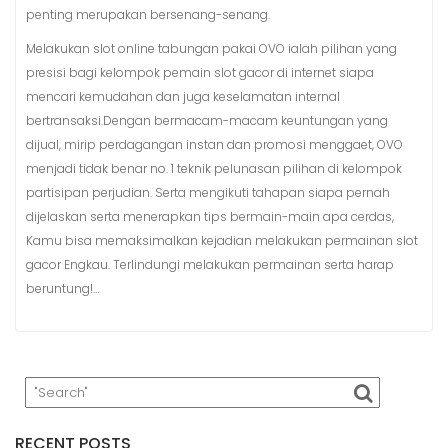
penting merupakan bersenang-senang.
Melakukan slot online tabungan pakai OVO ialah pilihan yang
presisi bagi kelompok pemain slot gacor di internet siapa
mencari kemudahan dan juga keselamatan internal
bertransaksi.Dengan bermacam-macam keuntungan yang
dijual, mirip perdagangan instan dan promosi menggaet, OVO
menjadi tidak benar no. 1 teknik pelunasan pilihan di kelompok
partisipan perjudian. Serta mengikuti tahapan siapa pernah
dijelaskan serta menerapkan tips bermain-main apa cerdas,
Kamu bisa memaksimalkan kejadian melakukan permainan slot
gacor Engkau. Terlindungi melakukan permainan serta harap
beruntung!…
RECENT POSTS