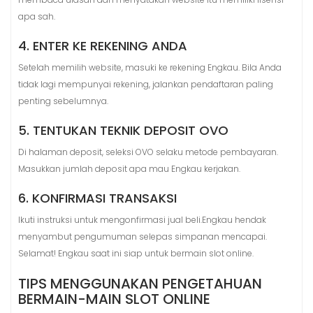
apa sah.
4. ENTER KE REKENING ANDA
Setelah memilih website, masuki ke rekening Engkau. Bila Anda
tidak lagi mempunyai rekening, jalankan pendaftaran paling
penting sebelumnya.
5. TENTUKAN TEKNIK DEPOSIT OVO
Di halaman deposit, seleksi OVO selaku metode pembayaran.
Masukkan jumlah deposit apa mau Engkau kerjakan.
6. KONFIRMASI TRANSAKSI
Ikuti instruksi untuk mengonfirmasi jual beli.Engkau hendak
menyambut pengumuman selepas simpanan mencapai.
Selamat! Engkau saat ini siap untuk bermain slot online.
TIPS MENGGUNAKAN PENGETAHUAN
BERMAIN-MAIN SLOT ONLINE