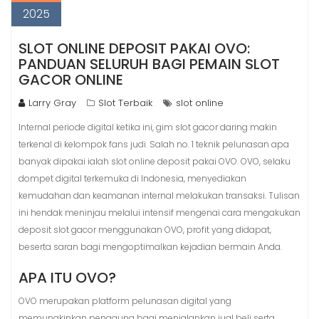
2025
SLOT ONLINE DEPOSIT PAKAI OVO:
PANDUAN SELURUH BAGI PEMAIN SLOT
GACOR ONLINE
Larry Gray
Slot Terbaik
slot online
Internal periode digital ketika ini, gim slot gacor daring makin
terkenal di kelompok fans judi. Salah no. 1 teknik pelunasan apa
banyak dipakai ialah slot online deposit pakai OVO. OVO, selaku
dompet digital terkemuka di Indonesia, menyediakan
kemudahan dan keamanan internal melakukan transaksi. Tulisan
ini hendak meninjau melalui intensif mengenai cara mengakukan
deposit slot gacor menggunakan OVO, profit yang didapat,
beserta saran bagi mengoptimalkan kejadian bermain Anda.
APA ITU OVO?
OVO merupakan platform pelunasan digital yang
memungkinkan pengguna bagi menjalankan jual beli serta