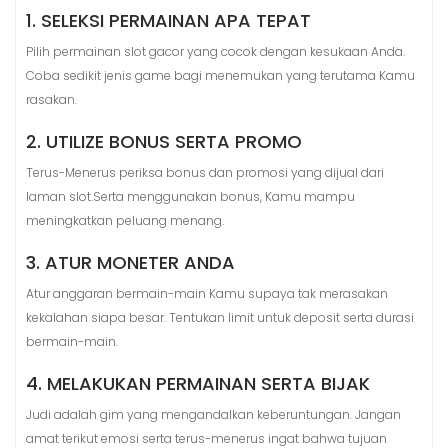
1. SELEKSI PERMAINAN APA TEPAT
Pilih permainan slot gacor yang cocok dengan kesukaan Anda.
Coba sedikit jenis game bagi menemukan yang terutama Kamu
rasakan.
2. UTILIZE BONUS SERTA PROMO
Terus-Menerus periksa bonus dan promosi yang dijual dari
laman slot.Serta menggunakan bonus, Kamu mampu
meningkatkan peluang menang.
3. ATUR MONETER ANDA
Atur anggaran bermain-main Kamu supaya tak merasakan
kekalahan siapa besar. Tentukan limit untuk deposit serta durasi
bermain-main.
4. MELAKUKAN PERMAINAN SERTA BIJAK
Judi adalah gim yang mengandalkan keberuntungan. Jangan
amat terikut emosi serta terus-menerus ingat bahwa tujuan