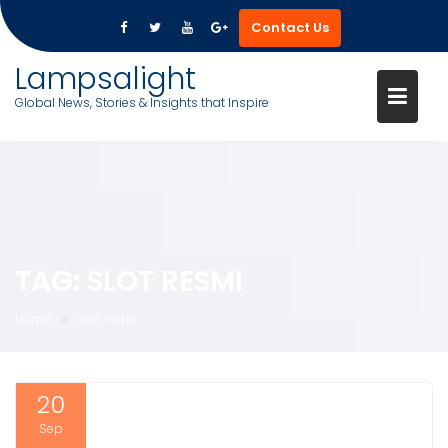
Contact Us
Skip
Lampsalight
to
Global News, Stories & Insights that Inspire
content
TAG:
SLOT RESMI
Home
slot resmi
20
Sep