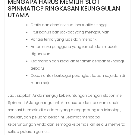
MENGAPA HARUS MEMILIH SLOT
SPINMATIC? RINGKASAN KEUNGGULAN
UTAMA
Grafis dan desain visual berkualitas tinggi
Fitur bonus dan jackpot yang menggiurkan
Variasi tema yang luas dan menarik
Antarmuka pengguna yang ramah dan mudah
digunakan
Keamanan dan keadilan terjamin dengan teknologi
terbaru
Cocok untuk berbagai perangkat, kapan saja dan di
mana saja
Jadi, siapkah Anda menguji keberuntungan dengan slot online
Spinmatic? Jangan ragu untuk mencoba dan rasakan sendiri
sensasi bermain di platform yang menggabungkan teknologi,
hiburan, dan peluang besar ini. Selamat mencoba
keberuntungan Anda dan semoga keberhasilan selalu menyertai
setiap putaran game!…