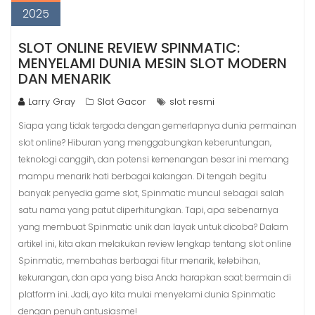
2025
SLOT ONLINE REVIEW SPINMATIC:
MENYELAMI DUNIA MESIN SLOT MODERN
DAN MENARIK
Larry Gray
Slot Gacor
slot resmi
Siapa yang tidak tergoda dengan gemerlapnya dunia permainan
slot online? Hiburan yang menggabungkan keberuntungan,
teknologi canggih, dan potensi kemenangan besar ini memang
mampu menarik hati berbagai kalangan. Di tengah begitu
banyak penyedia game slot, Spinmatic muncul sebagai salah
satu nama yang patut diperhitungkan. Tapi, apa sebenarnya
yang membuat Spinmatic unik dan layak untuk dicoba? Dalam
artikel ini, kita akan melakukan review lengkap tentang slot online
Spinmatic, membahas berbagai fitur menarik, kelebihan,
kekurangan, dan apa yang bisa Anda harapkan saat bermain di
platform ini. Jadi, ayo kita mulai menyelami dunia Spinmatic
dengan penuh antusiasme!