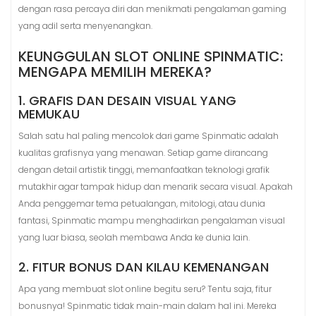
dengan rasa percaya diri dan menikmati pengalaman gaming
yang adil serta menyenangkan.
KEUNGGULAN SLOT ONLINE SPINMATIC:
MENGAPA MEMILIH MEREKA?
1. GRAFIS DAN DESAIN VISUAL YANG
MEMUKAU
Salah satu hal paling mencolok dari game Spinmatic adalah
kualitas grafisnya yang menawan. Setiap game dirancang
dengan detail artistik tinggi, memanfaatkan teknologi grafik
mutakhir agar tampak hidup dan menarik secara visual. Apakah
Anda penggemar tema petualangan, mitologi, atau dunia
fantasi, Spinmatic mampu menghadirkan pengalaman visual
yang luar biasa, seolah membawa Anda ke dunia lain.
2. FITUR BONUS DAN KILAU KEMENANGAN
Apa yang membuat slot online begitu seru? Tentu saja, fitur
bonusnya! Spinmatic tidak main-main dalam hal ini. Mereka