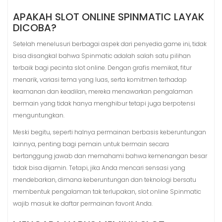
APAKAH SLOT ONLINE SPINMATIC LAYAK
DICOBA?
Setelah menelusuri berbagai aspek dari penyedia game ini, tidak
bisa disangkal bahwa Spinmatic adalah salah satu pilihan
terbaik bagi pecinta slot online. Dengan grafis memikat, fitur
menarik, variasi tema yang luas, serta komitmen terhadap
keamanan dan keadilan, mereka menawarkan pengalaman
bermain yang tidak hanya menghibur tetapi juga berpotensi
menguntungkan.
Meski begitu, seperti halnya permainan berbasis keberuntungan
lainnya, penting bagi pemain untuk bermain secara
bertanggung jawab dan memahami bahwa kemenangan besar
tidak bisa dijamin. Tetapi, jika Anda mencari sensasi yang
mendebarkan, dimana keberuntungan dan teknologi bersatu
membentuk pengalaman tak terlupakan, slot online Spinmatic
wajib masuk ke daftar permainan favorit Anda.