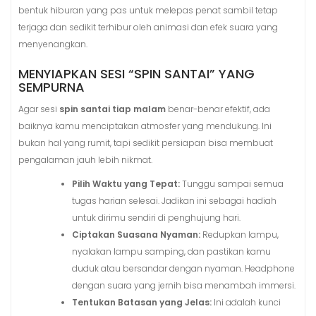
bentuk hiburan yang pas untuk melepas penat sambil tetap
terjaga dan sedikit terhibur oleh animasi dan efek suara yang
menyenangkan.
MENYIAPKAN SESI “SPIN SANTAI” YANG
SEMPURNA
Agar sesi
spin santai tiap malam
benar-benar efektif, ada
baiknya kamu menciptakan atmosfer yang mendukung. Ini
bukan hal yang rumit, tapi sedikit persiapan bisa membuat
pengalaman jauh lebih nikmat.
Pilih Waktu yang Tepat:
Tunggu sampai semua
tugas harian selesai. Jadikan ini sebagai hadiah
untuk dirimu sendiri di penghujung hari.
Ciptakan Suasana Nyaman:
Redupkan lampu,
nyalakan lampu samping, dan pastikan kamu
duduk atau bersandar dengan nyaman. Headphone
dengan suara yang jernih bisa menambah immersi.
Tentukan Batasan yang Jelas:
Ini adalah kunci