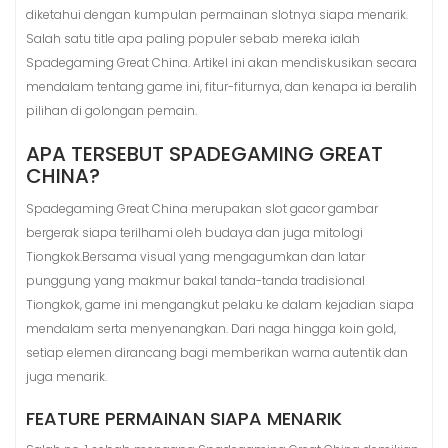
diketahui dengan kumpulan permainan slotnya siapa menarik.
Salah satu title apa paling populer sebab mereka ialah
Spadegaming Great China. Artikel ini akan mendiskusikan secara
mendalam tentang game ini, fitur-fiturnya, dan kenapa ia beralih
pilihan di golongan pemain.
APA TERSEBUT SPADEGAMING GREAT
CHINA?
Spadegaming Great China merupakan slot gacor gambar
bergerak siapa terilhami oleh budaya dan juga mitologi
Tiongkok.Bersama visual yang mengagumkan dan latar
punggung yang makmur bakal tanda-tanda tradisional
Tiongkok, game ini mengangkut pelaku ke dalam kejadian siapa
mendalam serta menyenangkan. Dari naga hingga koin gold,
setiap elemen dirancang bagi memberikan warna autentik dan
juga menarik.
FEATURE PERMAINAN SIAPA MENARIK