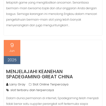
tetaplah game yang menglibatkan ancaman. Senantiasa
bermain-main bersama bijak dan atur anggaran Anda dengan
bagus. Semoga karangan ini menolong Engkau dalam mencari
pengetahuan bermain-main slot yang lebih banyak
menyenangkan dan juga menguntungkan!…
9
Jun
2025
MENJELAJAHI KEANEHAN
SPADEGAMING GREAT CHINA
Larry Gray
Slot Online Terpercaya
slot terbaru dan terpercaya
Dalam dunia permainan di internet, Spadegaming telah menjadi
tidak benar satu supplier perangkat soft terkemuka siapa