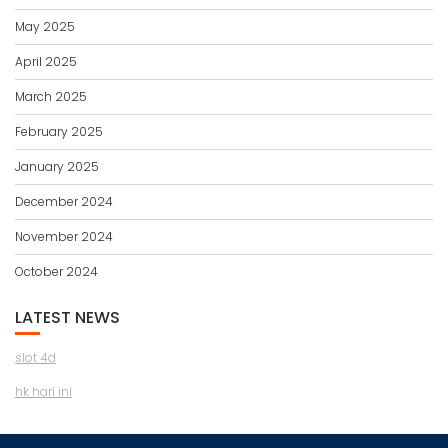
May 2025
April 2025
March 2025
February 2025
January 2025
December 2024
November 2024
October 2024
LATEST NEWS
slot 4d
hk hari ini