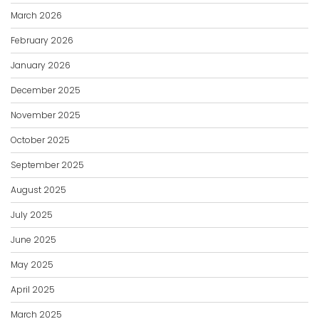
March 2026
February 2026
January 2026
December 2025
November 2025
October 2025
September 2025
August 2025
July 2025
June 2025
May 2025
April 2025
March 2025