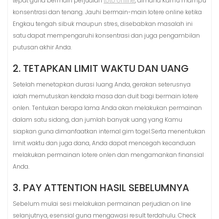
tepat guna bermain perjudian
toto online
, dimana Kamu mampu
konsentrasi dan tenang. Jauhi bermain-main lotere online ketika
Engkau tengah sibuk maupun stres, disebabkan masalah ini
satu dapat mempengaruhi konsentrasi dan juga pengambilan
putusan akhir Anda.
2. TETAPKAN LIMIT WAKTU DAN UANG
Setelah menetapkan durasi luang Anda, gerakan seterusnya
ialah memutuskan kendala masa dan duit bagi bermain lotere
onlen. Tentukan berapa lama Anda akan melakukan permainan
dalam satu sidang, dan jumlah banyak uang yang Kamu
siapkan guna dimanfaatkan internal gim togel.Serta menentukan
limit waktu dan juga dana, Anda dapat mencegah kecanduan
melakukan permainan lotere onlen dan mengamankan finansial
Anda.
3. PAY ATTENTION HASIL SEBELUMNYA
Sebelum mulai sesi melakukan permainan perjudian on line
selanjutnya, esensial guna mengawasi result terdahulu. Check