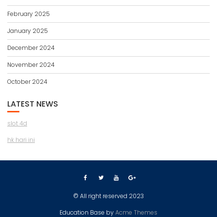
February 2025
January 2025
December 2024
November 2024
October 2024
LATEST NEWS
slot 4d
hk hari ini
© All right reserved 2023
Education Base by
Acme Themes