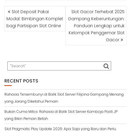
POST
Slot Deposit Pakai
Slot Gacor Terhebat 2025
NAVIGATION
Modal: Bimbingan Komplet
Gampang Keberuntungan:
bagi Partisipan Slot Online
Panduan Lengkap untuk
Kelompok Penggemar Slot
Gacor
RECENT POSTS
Rahasia Tersembunyi di Balik Slot Server Filipina Gampang Menang
yang Jarang Diketahui Pemain
Bukan Cuma Mitos: Rahasia di Balik Slot Server Kamboja Pasti JP
yang Bikin Pemain Betah
Slot Pragmatic Play Update 2025: Apa Saja yang Baru dan Perlu