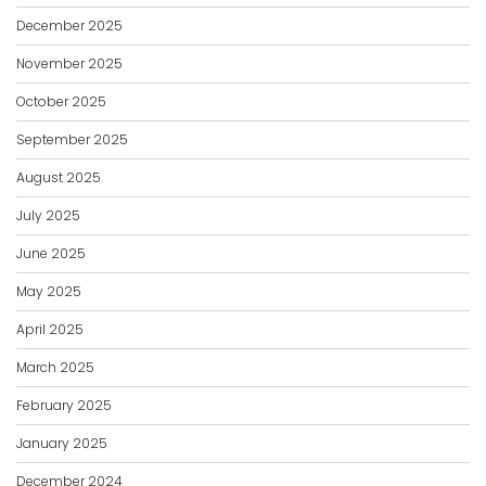
December 2025
November 2025
October 2025
September 2025
August 2025
July 2025
June 2025
May 2025
April 2025
March 2025
February 2025
January 2025
December 2024