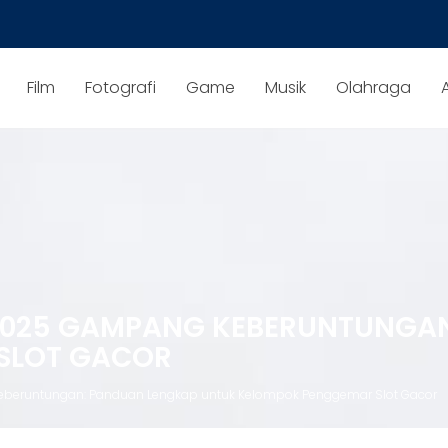
Film
Fotografi
Game
Musik
Olahraga
 2025 GAMPANG KEBERUNTUNGA
SLOT GACOR
eberuntungan: Panduan Lengkap untuk Kelompok Penggemar Slot Gacor