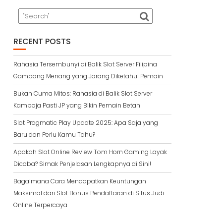
RECENT POSTS
Rahasia Tersembunyi di Balik Slot Server Filipina
Gampang Menang yang Jarang Diketahui Pemain
Bukan Cuma Mitos: Rahasia di Balik Slot Server
Kamboja Pasti JP yang Bikin Pemain Betah
Slot Pragmatic Play Update 2025: Apa Saja yang
Baru dan Perlu Kamu Tahu?
Apakah Slot Online Review Tom Horn Gaming Layak
Dicoba? Simak Penjelasan Lengkapnya di Sini!
Bagaimana Cara Mendapatkan Keuntungan
Maksimal dari Slot Bonus Pendaftaran di Situs Judi
Online Terpercaya