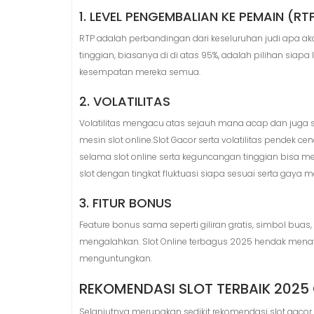
1. LEVEL PENGEMBALIAN KE PEMAIN (RT
RTP adalah perbandingan dari keseluruhan judi apa aka
tinggian, biasanya di di atas 95%, adalah pilihan si
kesempatan mereka semua.
2. VOLATILITAS
Volatilitas mengacu atas sejauh mana acap dan juga
mesin slot online.Slot Gacor serta volatilitas pende
selama slot online serta keguncangan tinggian bisa 
slot dengan tingkat fluktuasi siapa sesuai serta gaya
3. FITUR BONUS
Feature bonus sama seperti giliran gratis, simbol bu
mengalahkan. Slot Online terbagus 2025 hendak mena
menguntungkan.
REKOMENDASI SLOT TERBAIK 202
Selanjutnya merupakan sedikit rekomendasi slot gacor