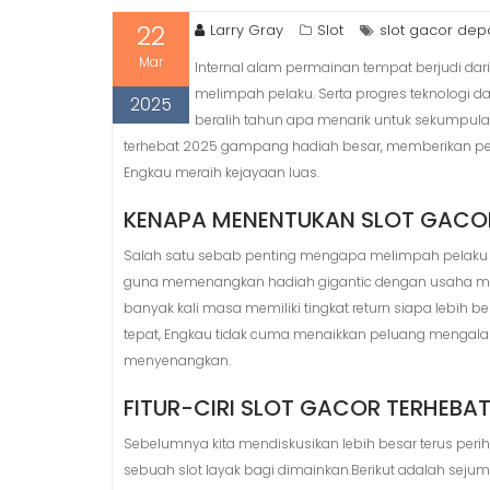
22
Larry Gray
Slot
slot gacor dep
Mar
Internal alam permainan tempat berjudi daring
melimpah pelaku. Serta progres teknologi 
2025
beralih tahun apa menarik untuk sekumpula
terhebat 2025 gampang hadiah besar, memberikan pe
Engkau meraih kejayaan luas.
KENAPA MENENTUKAN SLOT GAC
Salah satu sebab penting mengapa melimpah pelaku 
guna memenangkan hadiah gigantic dengan usaha mini
banyak kali masa memiliki tingkat return siapa lebih be
tepat, Engkau tidak cuma menaikkan peluang mengala
menyenangkan.
FITUR-CIRI SLOT GACOR TERHEBA
Sebelumnya kita mendiskusikan lebih besar terus periha
sebuah slot layak bagi dimainkan.Berikut adalah sejuml