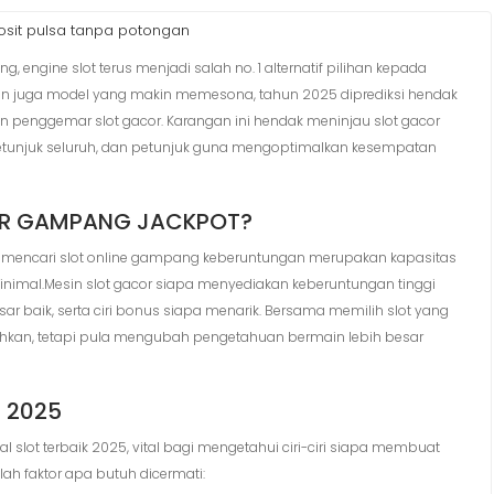
osit pulsa tanpa potongan
, engine slot terus menjadi salah no. 1 alternatif pilihan kepada
dan juga model yang makin memesona, tahun 2025 diprediksi hendak
n penggemar slot gacor. Karangan ini hendak meninjau slot gacor
tunjuk seluruh, dan petunjuk guna mengoptimalkan kesempatan
OR GAMPANG JACKPOT?
mencari slot online gampang keberuntungan merupakan kapasitas
mal.Mesin slot gacor siapa menyediakan keberuntungan tinggi
sar baik, serta ciri bonus siapa menarik. Bersama memilih slot yang
hkan, tetapi pula mengubah pengetahuan bermain lebih besar
T 2025
l slot terbaik 2025, vital bagi mengetahui ciri-ciri siapa membuat
ah faktor apa butuh dicermati: