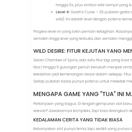
hingga 5x, plus simbol wild vampir yang b
Level 4:
Sarah's Curse – 25 putaran gratis 
wild). Ini adalah level dengan potensi kem
Progresi level ini yang bikin pemain ketagihan. Rasan
semakin tinggi level yang terbuka, dan semakin mengg
WILD DESIRE: FITUR KEJUTAN YANG M
Selain Chamber of Spins, ada satu fitur lagi yang bisa
tiba 1 hingga 5 gulungan penuh berubah menjadi simbo
kekalahan jadi kemenangan besar dalam sekejap. Fitur 
Setiap putaran biasa punya potensi untuk meledak men
MENGAPA GAME YANG "TUA" INI M
Pertanyaan yang bagus. Di tengah gempuran slot baru 
relevan? Jawabannya kompleks, tapi bisa dirangkum 
KEDALAMAN CERITA YANG TIDAK BIASA
Kebanyakan slot punya tema, tapi sedikit yang punya 