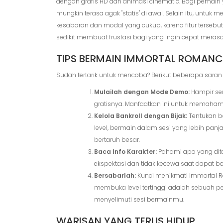
dengan grafis HD dan animasi cinematic. Bagi pemain ya
mungkin terasa agak "statis" di awal. Selain itu, untuk 
kesabaran dan modal yang cukup, karena fitur tersebut h
sedikit membuat frustasi bagi yang ingin cepat merasak
TIPS BERMAIN IMMORTAL ROMANC
Sudah tertarik untuk mencoba? Berikut beberapa sara
Mulailah dengan Mode Demo:
Hampir se
gratisnya. Manfaatkan ini untuk memahami a
Kelola Bankroll dengan Bijak:
Tentukan ba
level, bermain dalam sesi yang lebih panja
bertaruh besar.
Baca Info Karakter:
Pahami apa yang dita
ekspektasi dan tidak kecewa saat dapat
Bersabarlah:
Kunci menikmati Immortal R
membuka level tertinggi adalah sebuah pe
menyelimuti sesi bermainmu.
WARISAN YANG TERUS HIDUP