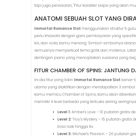
tapi juga penasaran, "Fitur karakter siapa yang akan munc
ANATOMI SEBUAH SLOT YANG DIR
Immortal Romance Slot
menggunakan struktur 5 gulu
perlu khawatir dengan garis pembayaran yang spesifi
kiri, dan voila, kamu menang. Simbol-simbolnya diranca
semuanya memperkuat tema gotik dan misterius. Lata
dentingan piano yang menciptakan suasana yang begi
FITUR CHAMBER OF SPINS: JANTUNG DA
Ini dia fitur yang bikin
Immortal Romance Slot
benar-b
utama yang diaktifkan dengan mendapatkan 3 simbol scatte
kamu memicu Chamber of Spins, kamu akan diberikan pu
memiliki 4 level berbeda yang terbuka seiring seringnya
Level 1:
Amber's Love – 10 putaran gratis 
Level 2:
Troy's Mystery – 15 putaran gratis
bisa naik hingga 6x.
Level 3:
Michael's Passion – 20 putaran gr