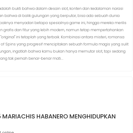
 adalah bukti bahwa dalam desain slot, konten dan kedalaman narasi
kan bahwa di balik gulungan yang berputar, bisa ada sebuah dunia
ampaknya menyadari betapa spesialnya game ini, hingga mereka merilis
an grafis dan fitur yang lebih modern, namun tetap mempertahankan
"original" ini tetaplah yang terbaik. Kombinasi antara misteri, romansa
 of Spins yang progresif menciptakan sebuah formula magis yang sulit
di gulungan, ingatlah bahwa kamu bukan hanya memutar slot, tapi sedang
ang tak pernah benar-benar mati.…
5 MARIACHIS HABANERO MENGHIDUPKAN
t online