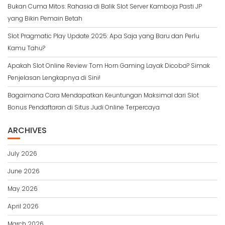
Bukan Cuma Mitos: Rahasia di Balik Slot Server Kamboja Pasti JP
yang Bikin Pemain Betah
Slot Pragmatic Play Update 2025: Apa Saja yang Baru dan Perlu
Kamu Tahu?
Apakah Slot Online Review Tom Horn Gaming Layak Dicoba? Simak
Penjelasan Lengkapnya di Sini!
Bagaimana Cara Mendapatkan Keuntungan Maksimal dari Slot
Bonus Pendaftaran di Situs Judi Online Terpercaya
ARCHIVES
July 2026
June 2026
May 2026
April 2026
March 2026