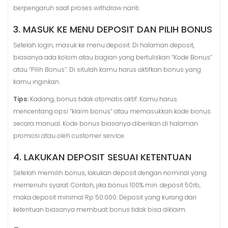
berpengaruh saat proses withdraw nanti.
3. MASUK KE MENU DEPOSIT DAN PILIH BONUS
Setelah login, masuk ke menu deposit. Di halaman deposit,
biasanya ada kolom atau bagian yang bertuliskan “Kode Bonus”
atau “Pilih Bonus”. Di situlah kamu harus aktifkan bonus yang
kamu inginkan.
Tips:
Kadang, bonus tidak otomatis aktif. Kamu harus
mencentang opsi “klaim bonus” atau memasukkan kode bonus
secara manual. Kode bonus biasanya diberikan di halaman
promosi atau oleh customer service.
4. LAKUKAN DEPOSIT SESUAI KETENTUAN
Setelah memilih bonus, lakukan deposit dengan nominal yang
memenuhi syarat. Contoh, jika bonus 100% min. deposit 50rb,
maka deposit minimal Rp 50.000. Deposit yang kurang dari
ketentuan biasanya membuat bonus tidak bisa diklaim.