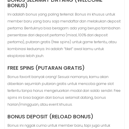
BONUS)
Ini adalah bonus yang paling terkenal. Bonus ini khusus untuk
member baru yang baru saja mendaftar dan melakukan deposit
pertama. Bentuknya bisa beragam: ada yang berupa tambahan
persentase dari deposit pertama (misal, 100% dari deposit
pertama), putaran gratis (free spins) untuk game tertentu, atau
kombinasi keduanya. Ini adalah “tiket” awal kamu untuk
eksplorasi lebih jauh.
FREE SPINS (PUTARAN GRATIS)
Bonus favorit banyak orang! Sesuai namanya, kamu akan
diberikan sejumlah putaran gratis untuk mencoba game slot
tertentu tanpa harus mengeluarkan modal dari saldo sendiri. Free
spins ini bisa bagian dari bonus selamat datang, bonus
harian/mingguan, atau event khusus.
BONUS DEPOSIT (RELOAD BONUS)
Bonus ini nggak cuma untuk member baru, tapi juga untuk