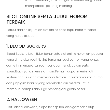
memperbaiki peluang menang.
SLOT ONLINE SERTA JUDUL HOROR
TERBAIK
Berikut adalah sejumlah slot online serta topik horor terhebat
yang harus dicoba:
1. BLOOD SUCKERS
Blood Suckers ialah tidak benar satu slot online horor ter- populer
yang dimajukan dari NetEnt.Bersama judul vampir yang kental,
game ini menawarkan gambar apa menakjubkan serta
soundtrack yang menyeramkan. Pemain dapat menikmati
feature bonus siapa memesona, termasuk putaran cuma-cuma
dan juga gim bonus yang membolehkan mereka untuk
memburu vampir dan juga menang anugerah besar.
2. HALLOWEEN
Slot Gacor Halloween, siapa terinspirasi oleh gambar hidup