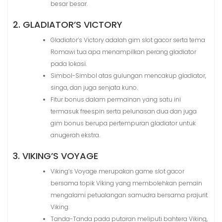
besar besar.
2. GLADIATOR’S VICTORY
Gladiator’s Victory adalah gim slot gacor serta tema
Romawi tua apa menampilkan perang gladiator
pada lokasi.
Simbol-Simbol atas gulungan mencakup gladiator,
singa, dan juga senjata kuno.
Fitur bonus dalam permainan yang satu ini
termasuk freespin serta pelunasan dua dan juga
gim bonus berupa pertempuran gladiator untuk
anugerah ekstra.
3. VIKING’S VOYAGE
Viking’s Voyage merupakan game slot gacor
bersama topik Viking yang membolehkan pemain
mengalami petualangan samudra bersama prajurit
Viking.
Tanda-Tanda pada putaran meliputi bahtera Viking,