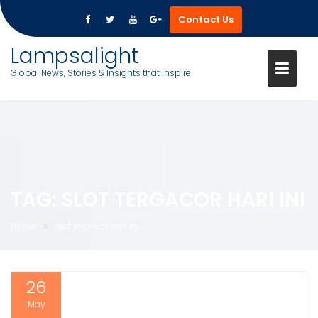
Contact Us
Skip
Lampsalight
to
Global News, Stories & Insights that Inspire
content
TAG:
SLOT TERGACOR HARI INI
Home
slot tergacor hari ini
26
May