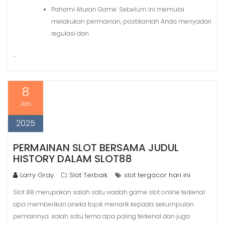
Pahami Aturan Game: Sebelum Ini memulai
melakukan permainan, pastikanlah Anda menyadari
regulasi dan
…
8
Jan
2025
PERMAINAN SLOT BERSAMA JUDUL
HISTORY DALAM SLOT88
Larry Gray
Slot Terbaik
slot tergacor hari ini
Slot 88 merupakan salah satu wadah game slot online terkenal
apa memberikan aneka topik menarik kepada sekumpulan
pemainnya. salah satu tema apa paling terkenal dan juga