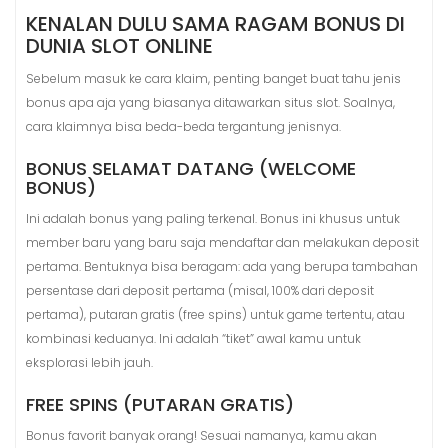
KENALAN DULU SAMA RAGAM BONUS DI
DUNIA SLOT ONLINE
Sebelum masuk ke cara klaim, penting banget buat tahu jenis
bonus apa aja yang biasanya ditawarkan situs slot. Soalnya,
cara klaimnya bisa beda-beda tergantung jenisnya.
BONUS SELAMAT DATANG (WELCOME
BONUS)
Ini adalah bonus yang paling terkenal. Bonus ini khusus untuk
member baru yang baru saja mendaftar dan melakukan deposit
pertama. Bentuknya bisa beragam: ada yang berupa tambahan
persentase dari deposit pertama (misal, 100% dari deposit
pertama), putaran gratis (free spins) untuk game tertentu, atau
kombinasi keduanya. Ini adalah “tiket” awal kamu untuk
eksplorasi lebih jauh.
FREE SPINS (PUTARAN GRATIS)
Bonus favorit banyak orang! Sesuai namanya, kamu akan