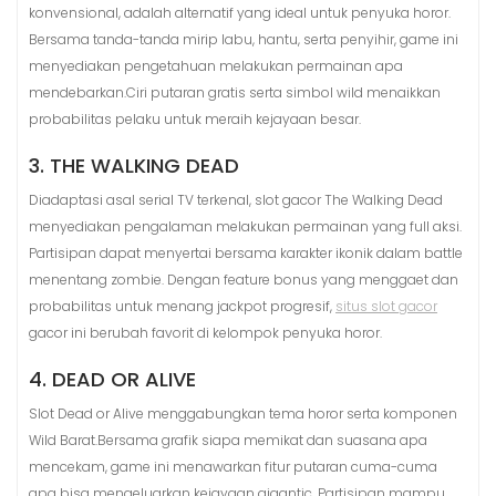
konvensional, adalah alternatif yang ideal untuk penyuka horor.
Bersama tanda-tanda mirip labu, hantu, serta penyihir, game ini
menyediakan pengetahuan melakukan permainan apa
mendebarkan.Ciri putaran gratis serta simbol wild menaikkan
probabilitas pelaku untuk meraih kejayaan besar.
3. THE WALKING DEAD
Diadaptasi asal serial TV terkenal, slot gacor The Walking Dead
menyediakan pengalaman melakukan permainan yang full aksi.
Partisipan dapat menyertai bersama karakter ikonik dalam battle
menentang zombie. Dengan feature bonus yang menggaet dan
probabilitas untuk menang jackpot progresif,
situs slot gacor
gacor ini berubah favorit di kelompok penyuka horor.
4. DEAD OR ALIVE
Slot Dead or Alive menggabungkan tema horor serta komponen
Wild Barat.Bersama grafik siapa memikat dan suasana apa
mencekam, game ini menawarkan fitur putaran cuma-cuma
apa bisa mengeluarkan kejayaan gigantic. Partisipan mampu