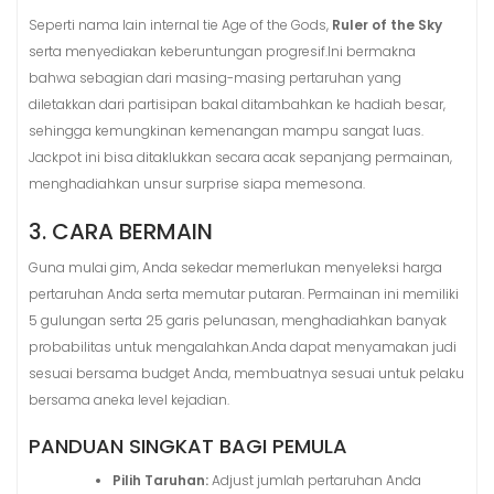
Seperti nama lain internal tie Age of the Gods,
Ruler of the Sky
serta menyediakan keberuntungan progresif.Ini bermakna
bahwa sebagian dari masing-masing pertaruhan yang
diletakkan dari partisipan bakal ditambahkan ke hadiah besar,
sehingga kemungkinan kemenangan mampu sangat luas.
Jackpot ini bisa ditaklukkan secara acak sepanjang permainan,
menghadiahkan unsur surprise siapa memesona.
3. CARA BERMAIN
Guna mulai gim, Anda sekedar memerlukan menyeleksi harga
pertaruhan Anda serta memutar putaran. Permainan ini memiliki
5 gulungan serta 25 garis pelunasan, menghadiahkan banyak
probabilitas untuk mengalahkan.Anda dapat menyamakan judi
sesuai bersama budget Anda, membuatnya sesuai untuk pelaku
bersama aneka level kejadian.
PANDUAN SINGKAT BAGI PEMULA
Pilih Taruhan:
Adjust jumlah pertaruhan Anda