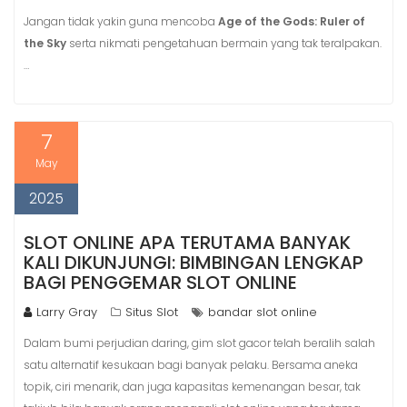
Jangan tidak yakin guna mencoba
Age of the Gods: Ruler of
the Sky
serta nikmati pengetahuan bermain yang tak teralpakan.
…
7
May
2025
SLOT ONLINE APA TERUTAMA BANYAK
KALI DIKUNJUNGI: BIMBINGAN LENGKAP
BAGI PENGGEMAR SLOT ONLINE
Larry Gray
Situs Slot
bandar slot online
Dalam bumi perjudian daring, gim slot gacor telah beralih salah
satu alternatif kesukaan bagi banyak pelaku. Bersama aneka
topik, ciri menarik, dan juga kapasitas kemenangan besar, tak