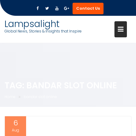
Contact Us
Skip
Lampsalight
to
Global News, Stories & Insights that Inspire
content
TAG:
BANDAR SLOT ONLINE
Home
bandar slot online
6
Aug