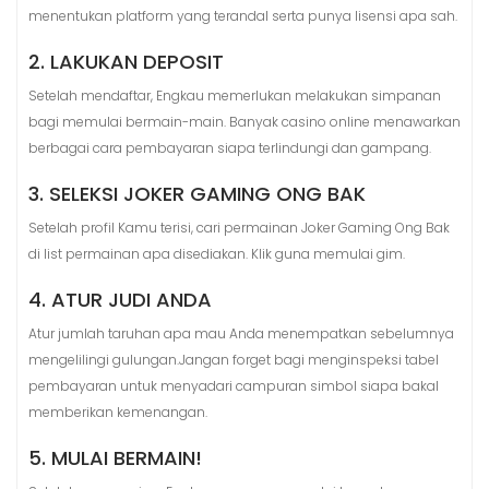
menentukan platform yang terandal serta punya lisensi apa sah.
2. LAKUKAN DEPOSIT
Setelah mendaftar, Engkau memerlukan melakukan simpanan
bagi memulai bermain-main. Banyak casino online menawarkan
berbagai cara pembayaran siapa terlindungi dan gampang.
3. SELEKSI JOKER GAMING ONG BAK
Setelah profil Kamu terisi, cari permainan Joker Gaming Ong Bak
di list permainan apa disediakan. Klik guna memulai gim.
4. ATUR JUDI ANDA
Atur jumlah taruhan apa mau Anda menempatkan sebelumnya
mengelilingi gulungan.Jangan forget bagi menginspeksi tabel
pembayaran untuk menyadari campuran simbol siapa bakal
memberikan kemenangan.
5. MULAI BERMAIN!