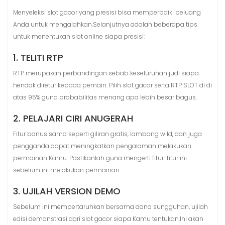
Menyeleksi slot gacor yang presisi bisa memperbaiki peluang
Anda untuk mengalahkan.Selanjutnya adalah beberapa tips
untuk menentukan slot online siapa presisi:
1. TELITI RTP
RTP merupakan perbandingan sebab keseluruhan judi siapa
hendak diretur kepada pemain. Pilih slot gacor serta RTP SLOT di di
atas 95% guna probabilitas menang apa lebih besar bagus.
2. PELAJARI CIRI ANUGERAH
Fitur bonus sama seperti giliran gratis, lambang wild, dan juga
pengganda dapat meningkatkan pengalaman melakukan
permainan Kamu. Pastikanlah guna mengerti fitur-fitur ini
sebelum ini melakukan permainan.
3. UJILAH VERSION DEMO
Sebelum Ini mempertaruhkan bersama dana sungguhan, ujilah
edisi demonstrasi dari slot gacor siapa Kamu tentukan.Ini akan