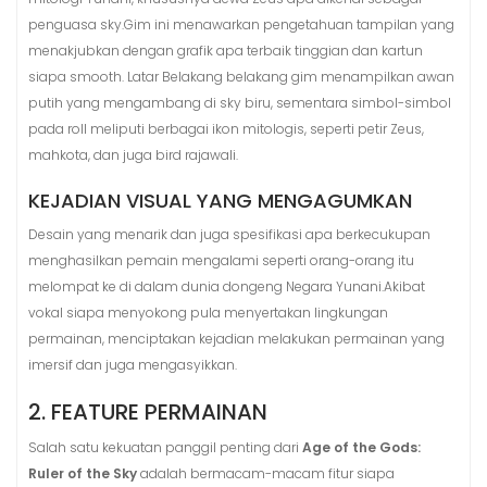
penguasa sky.Gim ini menawarkan pengetahuan tampilan yang
menakjubkan dengan grafik apa terbaik tinggian dan kartun
siapa smooth. Latar Belakang belakang gim menampilkan awan
putih yang mengambang di sky biru, sementara simbol-simbol
pada roll meliputi berbagai ikon mitologis, seperti petir Zeus,
mahkota, dan juga bird rajawali.
KEJADIAN VISUAL YANG MENGAGUMKAN
Desain yang menarik dan juga spesifikasi apa berkecukupan
menghasilkan pemain mengalami seperti orang-orang itu
melompat ke di dalam dunia dongeng Negara Yunani.Akibat
vokal siapa menyokong pula menyertakan lingkungan
permainan, menciptakan kejadian melakukan permainan yang
imersif dan juga mengasyikkan.
2. FEATURE PERMAINAN
Salah satu kekuatan panggil penting dari
Age of the Gods:
Ruler of the Sky
adalah bermacam-macam fitur siapa