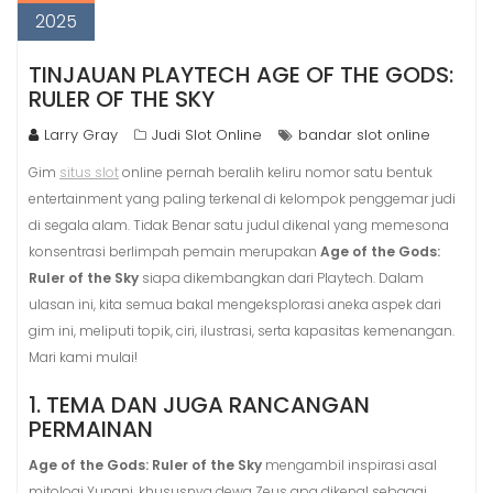
2025
TINJAUAN PLAYTECH AGE OF THE GODS:
RULER OF THE SKY
Larry Gray
Judi Slot Online
bandar slot online
Gim
situs slot
online pernah beralih keliru nomor satu bentuk
entertainment yang paling terkenal di kelompok penggemar judi
di segala alam. Tidak Benar satu judul dikenal yang memesona
konsentrasi berlimpah pemain merupakan
Age of the Gods:
Ruler of the Sky
siapa dikembangkan dari Playtech. Dalam
ulasan ini, kita semua bakal mengeksplorasi aneka aspek dari
gim ini, meliputi topik, ciri, ilustrasi, serta kapasitas kemenangan.
Mari kami mulai!
1. TEMA DAN JUGA RANCANGAN
PERMAINAN
Age of the Gods: Ruler of the Sky
mengambil inspirasi asal
mitologi Yunani, khususnya dewa Zeus apa dikenal sebagai