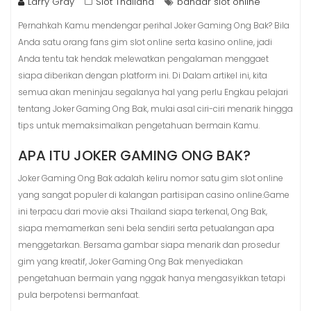
Larry Gray
Slot Thailand
bandar slot online
Pernahkah Kamu mendengar perihal Joker Gaming Ong Bak? Bila
Anda satu orang fans gim slot online serta kasino online, jadi
Anda tentu tak hendak melewatkan pengalaman menggaet
siapa diberikan dengan platform ini. Di Dalam artikel ini, kita
semua akan meninjau segalanya hal yang perlu Engkau pelajari
tentang Joker Gaming Ong Bak, mulai asal ciri-ciri menarik hingga
tips untuk memaksimalkan pengetahuan bermain Kamu.
APA ITU JOKER GAMING ONG BAK?
Joker Gaming Ong Bak adalah keliru nomor satu gim slot online
yang sangat populer di kalangan partisipan casino online.Game
ini terpacu dari movie aksi Thailand siapa terkenal, Ong Bak,
siapa memamerkan seni bela sendiri serta petualangan apa
menggetarkan. Bersama gambar siapa menarik dan prosedur
gim yang kreatif, Joker Gaming Ong Bak menyediakan
pengetahuan bermain yang nggak hanya mengasyikkan tetapi
pula berpotensi bermanfaat.