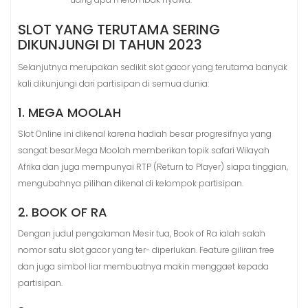
SLOT YANG TERUTAMA SERING
DIKUNJUNGI DI TAHUN 2023
Selanjutnya merupakan sedikit slot gacor yang terutama banyak
kali dikunjungi dari partisipan di semua dunia:
1. MEGA MOOLAH
Slot Online ini dikenal karena hadiah besar progresifnya yang
sangat besar.Mega Moolah memberikan topik safari Wilayah
Afrika dan juga mempunyai RTP (Return to Player) siapa tinggian,
mengubahnya pilihan dikenal di kelompok partisipan.
2. BOOK OF RA
Dengan judul pengalaman Mesir tua, Book of Ra ialah salah
nomor satu slot gacor yang ter- diperlukan. Feature giliran free
dan juga simbol liar membuatnya makin menggaet kepada
partisipan.