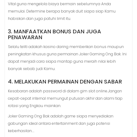
Vital guna mengelola biaya bermain sebelumnya Anda
memulai. Determine berapa banyak duit siapa siap Kamu
habiskan dan juga patuhi limit itu.
3. MANFAATKAN BONUS DAN JUGA
PENAWARAN
Selalu teliti adakah kasino daring memberikan bonus maupun
peningkatan khusus guna permainan Joker Gaming Ong Bak. Ini
dapat menjadi cara siapa mantap guna meraih nilai lebih
banyak sebab judi Kamu.
4. MELAKUKAN PERMAINAN DENGAN SABAR
Kesabaran adalah password di dalam gim slot online.Jangan
cepat-cepat internal memungut putusan akhir dan alami tiap
rotasi yang Engkau mainkan.
Joker Gaming Ong Bak adalah game siapa menyediakan
gabungan ideal antara entertainment dan juga potensi
keberhasilan.…