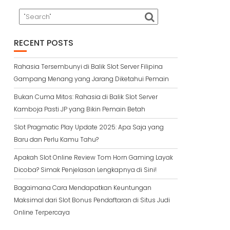
RECENT POSTS
Rahasia Tersembunyi di Balik Slot Server Filipina
Gampang Menang yang Jarang Diketahui Pemain
Bukan Cuma Mitos: Rahasia di Balik Slot Server
Kamboja Pasti JP yang Bikin Pemain Betah
Slot Pragmatic Play Update 2025: Apa Saja yang
Baru dan Perlu Kamu Tahu?
Apakah Slot Online Review Tom Horn Gaming Layak
Dicoba? Simak Penjelasan Lengkapnya di Sini!
Bagaimana Cara Mendapatkan Keuntungan
Maksimal dari Slot Bonus Pendaftaran di Situs Judi
Online Terpercaya