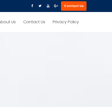
Contact Us
About Us
Contact Us
Privacy Policy