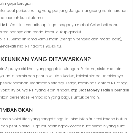
ah ngejar kerugian.
tal buat periode kering yang panjang. Jangan langsung naikin taruhan
ar adalah kunci utama.
Hati:
Opsi ini menarik, tapi ingat harganya mahal. Coba beli bonus
permainannya dan modal kamu cukup gendut.
p RTP. Semakin lama kamu main (dengan pengelolaan modal baik),
kati nilai RTP teoritis 96.4% itu.
PA KEUNIKAN YANG DITAWARKAN?
ain 3 punya ciri khas yang nggak ketulungan. Pertama, sistem respin
ya jadi dinamis dan penuh kejutan. Kedua, koleksi simbol karakternya
esifik nambah kedalaman strategi. Ketiga, kombinasi antara RTP tinggi
h volatility punya RTP yang lebih rendah.
Rtp Slot Money Train 3
berhasil
ankan persentase kembalian yang bagus untuk pemain.
RTIMBANGKAN
in, volatilitas yang sangat tinggi ini bisa bikin frustasi karena butuh
p dan penuh detail juga mungkin nggak cocok buat pemain yang suka