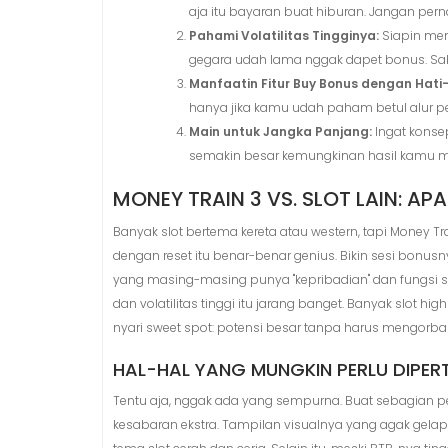
aja itu bayaran buat hiburan. Jangan pern
Pahami Volatilitas Tingginya:
Siapin men
gegara udah lama nggak dapet bonus. Sab
Manfaatin Fitur Buy Bonus dengan Hati-
hanya jika kamu udah paham betul alur 
Main untuk Jangka Panjang:
Ingat konse
semakin besar kemungkinan hasil kamu mende
MONEY TRAIN 3 VS. SLOT LAIN: A
Banyak slot bertema kereta atau western, tapi Money Tr
dengan reset itu benar-benar genius. Bikin sesi bonusn
yang masing-masing punya "kepribadian" dan fungsi sp
dan volatilitas tinggi itu jarang banget. Banyak slot hig
nyari sweet spot: potensi besar tanpa harus mengorb
HAL-HAL YANG MUNGKIN PERLU DIPE
Tentu aja, nggak ada yang sempurna. Buat sebagian pema
kesabaran ekstra. Tampilan visualnya yang agak gela