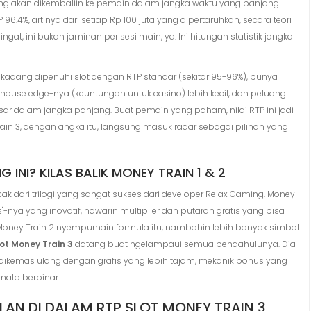
n yang akan dikembaliin ke pemain dalam jangka waktu yang panjang.
6.4%, artinya dari setiap Rp 100 juta yang dipertaruhkan, secara teori
gat, ini bukan jaminan per sesi main, ya. Ini hitungan statistik jangka
ng kadang dipenuhi slot dengan RTP standar (sekitar 95-96%), punya
ya house edge-nya (keuntungan untuk casino) lebih kecil, dan peluang
ar dalam jangka panjang. Buat pemain yang paham, nilai RTP ini jadi
in 3, dengan angka itu, langsung masuk radar sebagai pilihan yang
INI? KILAS BALIK MONEY TRAIN 1 & 2
ak dari trilogi yang sangat sukses dari developer Relax Gaming. Money
-nya yang inovatif, nawarin multiplier dan putaran gratis yang bisa
oney Train 2 nyempurnain formula itu, nambahin lebih banyak simbol
lot Money Train 3
datang buat ngelampaui semua pendahulunya. Dia
 dikemas ulang dengan grafis yang lebih tajam, mekanik bonus yang
 mata berbinar.
LAN DI DALAM RTP SLOT MONEY TRAIN 3