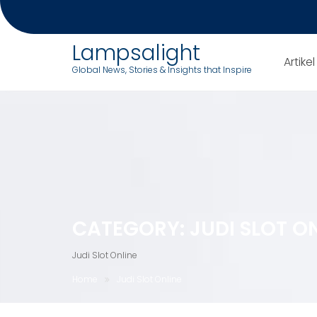
Lampsalight
Artikel
Global News, Stories & Insights that Inspire
Skip
to
content
CATEGORY:
JUDI SLOT O
Judi Slot Online
Home
Judi Slot Online