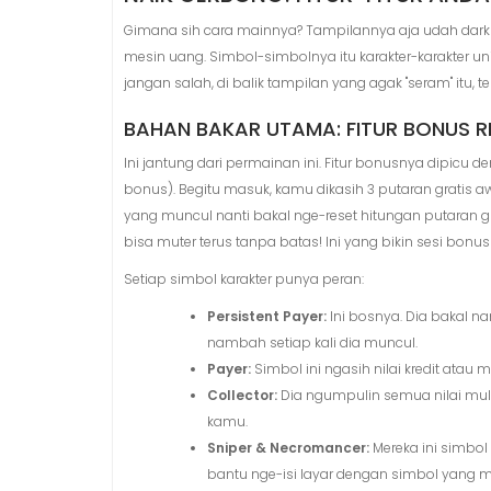
Gimana sih cara mainnya? Tampilannya aja udah dark 
mesin uang. Simbol-simbolnya itu karakter-karakter u
jangan salah, di balik tampilan yang agak "seram" it
BAHAN BAKAR UTAMA: FITUR BONUS R
Ini jantung dari permainan ini. Fitur bonusnya dipic
bonus). Begitu masuk, kamu dikasih 3 putaran gratis aw
yang muncul nanti bakal nge-reset hitungan putaran gr
bisa muter terus tanpa batas! Ini yang bikin sesi bo
Setiap simbol karakter punya peran:
Persistent Payer:
Ini bosnya. Dia bakal na
nambah setiap kali dia muncul.
Payer:
Simbol ini ngasih nilai kredit atau mu
Collector:
Dia ngumpulin semua nilai multi
kamu.
Sniper & Necromancer:
Mereka ini simbol
bantu nge-isi layar dengan simbol yang