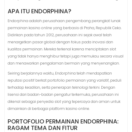
APA ITU ENDORPHINA?
Endorphina adalah perusahaan pengembang perangkat lunak
permainan kasino online yang berbasis di Praha, Republik Ceko.
Didirikan pada tahun 2012, perusahaan ini sejak awal telah
menargetkan pasar global dengan fokus pada inovasi dan
kualitas permainan. Mereka terkenal karena menciptakan slot
yang tidak hanya menghibur tetapi juga memukau secara visual
dan menawarkan pengalaman bermain yang menyenangkan.
Seiring berjalannya waktu, Endorphina telah mendapatkan
reputasi positif berkat portofolio permainan yang variatif, peduli
terhadap keadilan, serta penerapan teknologi terkini. Dengan
lisensi dari badan-badan pengatur terkemuka, perusahaan ini
dikenal sebagai penyedia slot yang tepercaya dan aman untuk
dimainkan di berbagai platform kasino online.
PORTOFOLIO PERMAINAN ENDORPHINA:
RAGAM TEMA DAN FITUR