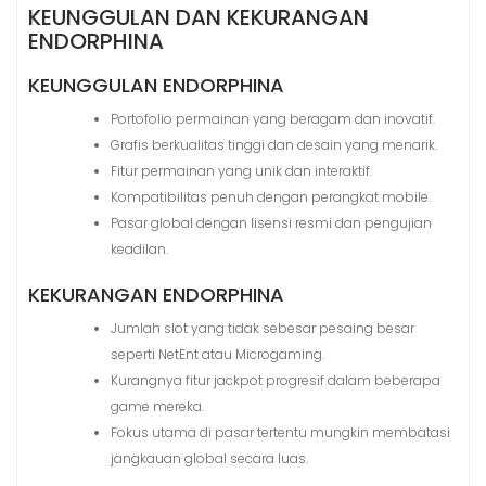
KEUNGGULAN DAN KEKURANGAN
ENDORPHINA
KEUNGGULAN ENDORPHINA
Portofolio permainan yang beragam dan inovatif.
Grafis berkualitas tinggi dan desain yang menarik.
Fitur permainan yang unik dan interaktif.
Kompatibilitas penuh dengan perangkat mobile.
Pasar global dengan lisensi resmi dan pengujian
keadilan.
KEKURANGAN ENDORPHINA
Jumlah slot yang tidak sebesar pesaing besar
seperti NetEnt atau Microgaming.
Kurangnya fitur jackpot progresif dalam beberapa
game mereka.
Fokus utama di pasar tertentu mungkin membatasi
jangkauan global secara luas.