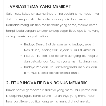
1. VARIASI TEMA YANG MEMIKAT
Salah satu kekuatan utama Endorphina adalah kemampuannya
dalam menghadirkan tema-tema yang unik dan menarik.
Daripada mengikuti tren mainstream yang sama, mereka berani
tampil beda dengan konsep-konsep segar. Beberapa tema yang
sering mereka angkat meliputi:
Budaya Dunia: Slot dengan tema budaya, seperti
Mesir Kuno, Jepang Sakura, dan Suku Asli Amerika.
Fiksi dan Fantasi: Slot bertema dongeng, alam ajaib,
dan petualangan futuristik yang memikat imajinasi.
Budaya Pop dan Hiburan: Mengambil inspirasi dari
film, musik, serta festival terkenal dunia.
2. FITUR INOVATIF DAN BONUS MENARIK
Bukan hanya gambaran visualnya yang memukau, permainan
Endorphina juga dikenal karena fitur uniknya yang menambah
keseruan. Beberapa fitur yang sering muncul di slot mereka