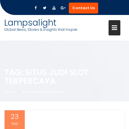
Contact Us
Skip
Lampsalight
to
Global News, Stories & Insights that Inspire
content
TAG:
SITUS JUDI SLOT
TERPERCAYA
Home
situs judi slot terpercaya
23
Sep