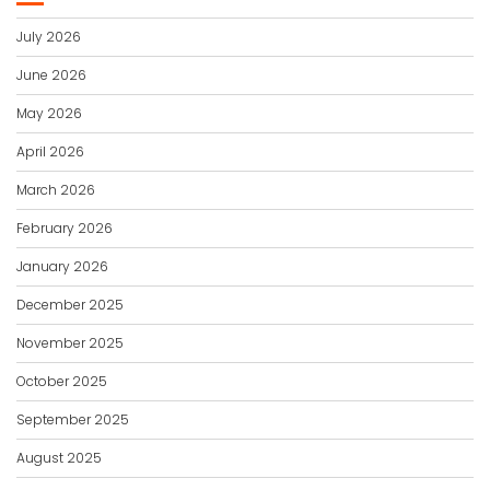
July 2026
June 2026
May 2026
April 2026
March 2026
February 2026
January 2026
December 2025
November 2025
October 2025
September 2025
August 2025