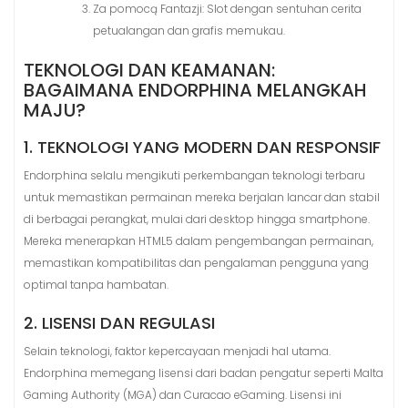
Za pomocą Fantazji: Slot dengan sentuhan cerita
petualangan dan grafis memukau.
TEKNOLOGI DAN KEAMANAN:
BAGAIMANA ENDORPHINA MELANGKAH
MAJU?
1. TEKNOLOGI YANG MODERN DAN RESPONSIF
Endorphina selalu mengikuti perkembangan teknologi terbaru
untuk memastikan permainan mereka berjalan lancar dan stabil
di berbagai perangkat, mulai dari desktop hingga smartphone.
Mereka menerapkan HTML5 dalam pengembangan permainan,
memastikan kompatibilitas dan pengalaman pengguna yang
optimal tanpa hambatan.
2. LISENSI DAN REGULASI
Selain teknologi, faktor kepercayaan menjadi hal utama.
Endorphina memegang lisensi dari badan pengatur seperti Malta
Gaming Authority (MGA) dan Curacao eGaming. Lisensi ini