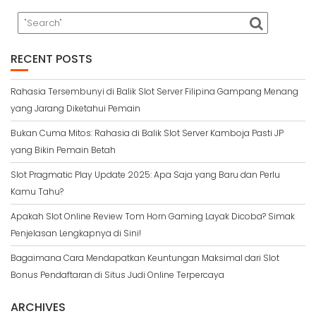
RECENT POSTS
Rahasia Tersembunyi di Balik Slot Server Filipina Gampang Menang
yang Jarang Diketahui Pemain
Bukan Cuma Mitos: Rahasia di Balik Slot Server Kamboja Pasti JP
yang Bikin Pemain Betah
Slot Pragmatic Play Update 2025: Apa Saja yang Baru dan Perlu
Kamu Tahu?
Apakah Slot Online Review Tom Horn Gaming Layak Dicoba? Simak
Penjelasan Lengkapnya di Sini!
Bagaimana Cara Mendapatkan Keuntungan Maksimal dari Slot
Bonus Pendaftaran di Situs Judi Online Terpercaya
ARCHIVES