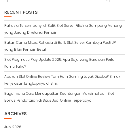
RECENT POSTS
Rahasia Tersembunyi di Balik Slot Server Filipina Gampang Menang
yang Jarang Diketahui Pemain
Bukan Cuma Mitos: Rahasia di Balik Slot Server Kamboja Pasti JP
yang Bikin Pemain Betah
Slot Pragmatic Play Update 2025: Apa Saja yang Baru dan Perlu
Kamu Tahu?
Apakah Slot Online Review Tom Horn Gaming Layak Dicoba? Simak
Penjelasan Lengkapnya di Sini!
Bagaimana Cara Mendapatkan Keuntungan Maksimal dari Slot
Bonus Pendaftaran di Situs Judi Online Terpercaya
ARCHIVES
July 2026