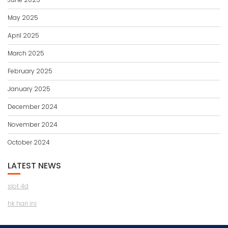
May 2025
April 2025
March 2025
February 2025
January 2025
December 2024
November 2024
October 2024
LATEST NEWS
slot 4d
hk hari ini