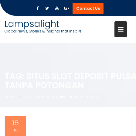
Contact Us
Skip
Lampsalight
to
Global News, Stories & Insights that Inspire
content
TAG:
SITUS SLOT DEPOSIT PULS
TANPA POTONGAN
Home
situs slot deposit pulsa tanpa potongan
15
Jul