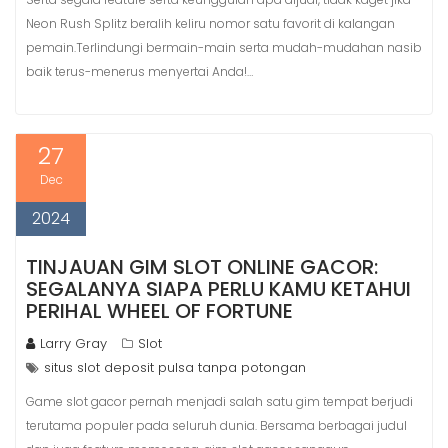
Neon Rush Splitz beralih keliru nomor satu favorit di kalangan
pemain.Terlindungi bermain-main serta mudah-mudahan nasib
baik terus-menerus menyertai Anda!…
27
Dec
2024
TINJAUAN GIM SLOT ONLINE GACOR:
SEGALANYA SIAPA PERLU KAMU KETAHUI
PERIHAL WHEEL OF FORTUNE
Larry Gray
Slot
situs slot deposit pulsa tanpa potongan
Game slot gacor pernah menjadi salah satu gim tempat berjudi
terutama populer pada seluruh dunia. Bersama berbagai judul