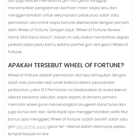
dan juga feature memesona, gim slot gacor sanggup
menampilkan pengalaman bermain-main siapa seru dan
menggembirakan untuk sekumpulan pelakunya. salah satu
permainan slot online siapa banyak dikehendaki dengan pemain
ialah Wheel of Fortune. Dengan tajuk “Wheel of Fortune Review
Game Slot Gacor Gacor”, tulisan ini satu bakal membahas segala
perkara siapa perlu Kamu ketahui perihal gim slot gacor Wheel of
Fortune.
APAKAH TERSEBUT WHEEL OF FORTUNE?
Wheel of Fortune adalah permainan slot apa dimajukan dengan
salah satu provider alat lunak terkenal dalam perusahaan
pertaruhan, yakni IGT.Permainan ini berdasarkan di acara televisi
dikenal bersama sebutan siapa seperti, di dimana pemain
memutar wheel guna memenangkan anugerah dana tunai dan
juga bonus lain-lain. Serta topik apa menggembirakan serta fitur
bonus apa menggaet, Wheel of Fortune sudah beralih salah satu
gim
slot online gacor
gacor ter- dikenal dalam kelompok pelaku
tempat berjudi on line.