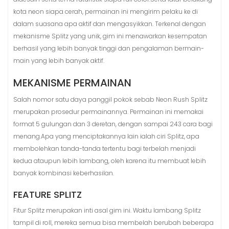
kota neon siapa cerah, permainan ini mengirim pelaku ke di
dalam suasana apa aktif dan mengasyikkan. Terkenal dengan
mekanisme Splitz yang unik, gim ini menawarkan kesempatan
berhasil yang lebih banyak tinggi dan pengalaman bermain-
main yang lebih banyak aktif.
MEKANISME PERMAINAN
Salah nomor satu daya panggil pokok sebab Neon Rush Splitz
merupakan prosedur permainannya. Permainan ini memakai
format 5 gulungan dan 3 deretan, dengan sampai 243 cara bagi
menang.Apa yang menciptakannya lain ialah ciri Splitz, apa
membolehkan tanda-tanda tertentu bagi terbelah menjadi
kedua ataupun lebih lambang, oleh karena itu membuat lebih
banyak kombinasi keberhasilan.
FEATURE SPLITZ
Fitur Splitz merupakan inti asal gim ini. Waktu lambang Splitz
tampil di roll, mereka semua bisa membelah berubah beberapa