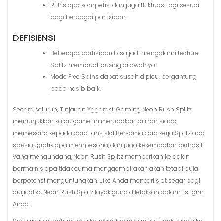
RTP siapa kompetisi dan juga fluktuasi lagi sesuai
bagi berbagai partisipan.
DEFISIENSI
Beberapa partisipan bisa jadi mengalami feature
Splitz membuat pusing di awalnya.
Mode Free Spins dapat susah dipicu, bergantung
pada nasib baik.
Secara seluruh, Tinjauan Yggdrasil Gaming Neon Rush Splitz
menunjukkan kalau game ini merupakan pilihan siapa
memesona kepada para fans slot.Bersama cara kerja Splitz apa
spesial, grafik apa mempesona, dan juga kesempatan berhasil
yang mengundang, Neon Rush Splitz memberikan kejadian
bermain siapa tidak cuma menggembirakan akan tetapi pula
berpotensi menguntungkan. Jika Anda mencari slot segar bagi
diujicoba, Neon Rush Splitz layak guna diletakkan dalam list gim
Anda.
Serta segala feature serta keunggulan apa dijual, tidak kaget jika