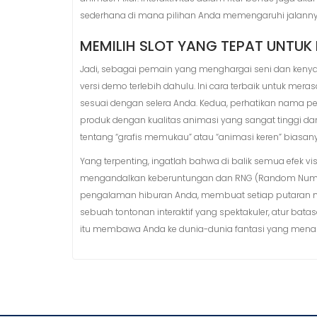
sederhana di mana pilihan Anda memengaruhi jalannya
MEMILIH SLOT YANG TEPAT UNTUK
Jadi, sebagai pemain yang menghargai seni dan kenya
versi demo terlebih dahulu. Ini cara terbaik untuk me
sesuai dengan selera Anda. Kedua, perhatikan nama p
produk dengan kualitas animasi yang sangat tinggi dan 
tentang “grafis memukau” atau “animasi keren” biasany
Yang terpenting, ingatlah bahwa di balik semua efek vi
mengandalkan keberuntungan dan RNG (Random Numb
pengalaman hiburan Anda, membuat setiap putaran me
sebuah tontonan interaktif yang spektakuler, atur ba
itu membawa Anda ke dunia-dunia fantasi yang menak