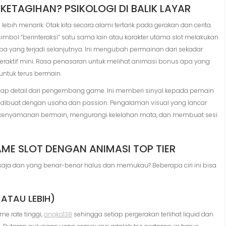
 KETAGIHAN? PSIKOLOGI DI BALIK LAYAR
 lebih menarik. Otak kita secara alami tertarik pada gerakan dan cerita.
imbol “berinteraksi” satu sama lain atau karakter utama slot melakukan
 apa yang terjadi selanjutnya. Ini mengubah permainan dari sekadar
raktif mini. Rasa penasaran untuk melihat animasi bonus apa yang
ntuk terus bermain.
hadap detail dari pengembang game. Ini memberi sinyal kepada pemain
 dibuat dengan usaha dan passion. Pengalaman visual yang lancar
n kenyamanan bermain, mengurangi kelelahan mata, dan membuat sesi
AME SLOT DENGAN ANIMASI TOP TIER
ja dan yang benar-benar halus dan memukau? Beberapa ciri ini bisa
 ATAU LEBIH)
me rate tinggi,
angka138
sehingga setiap pergerakan terlihat liquid dan