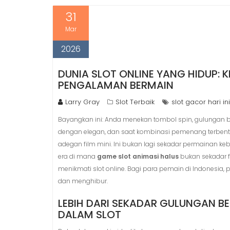
31
Mar
2026
DUNIA SLOT ONLINE YANG HIDUP: 
PENGALAMAN BERMAIN
Larry Gray
Slot Terbaik
slot gacor hari ini
Bayangkan ini: Anda menekan tombol spin, gulungan b
dengan elegan, dan saat kombinasi pemenang terben
adegan film mini. Ini bukan lagi sekadar permainan ke
era di mana
game slot animasi halus
bukan sekadar f
menikmati slot online. Bagi para pemain di Indonesi
dan menghibur.
LEBIH DARI SEKADAR GULUNGAN B
DALAM SLOT