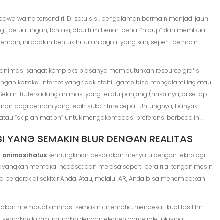
bawa warna tersendiri. Di satu sisi, pengalaman bermain menjadi jauh
gi, petualangan, fantasi, atau film benar-benar “hidup” dan membuat
main, ini adalah bentuk hiburan digital yang sah, seperti bermain
an animasi sangat kompleks biasanya membutuhkan resource grafis
engan koneksi internet yang tidak stabil, game bisa mengalami lag atau
lain itu, terkadang animasi yang terlalu panjang (misalnya, di setiap
n bagi pemain yang lebih suka ritme cepat. Untungnya, banyak
tau “skip animation” untuk mengakomodasi preferensi berbeda ini.
SI YANG SEMAKIN BLUR DENGAN REALITAS
 animasi halus
kemungkinan besar akan menyatu dengan teknologi
). Bayangkan memakai headset dan merasa seperti berdiri di tengah mesin
 bergerak di sekitar Anda. Atau, melalui AR, Anda bisa menempatkan
.
a akan membuat animasi semakin cinematic, mendekati kualitas film
 akan semakin dalam, mungkin dengan elemen game role-playing