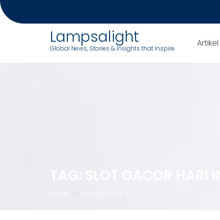
Lampsalight
Artikel
Global News, Stories & Insights that Inspire
Skip
to
content
TAG:
SLOT GACOR HARI I
Home
slot gacor hari ini