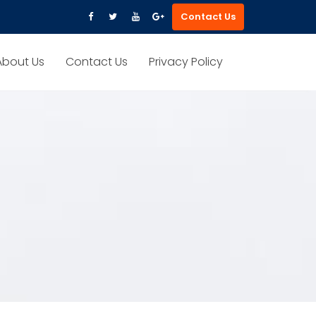
Contact Us
About Us
Contact Us
Privacy Policy