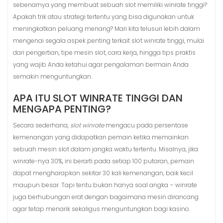
sebenarnya yang membuat sebuah slot memiliki winrate tinggi?
Apakah trik atau strategi tertentu yang bisa digunakan untuk
meningkatkan peluang menang? Mari kita telusuri lebih dalam
mengenai segala aspek penting terkait slot winrate tinggi, mulai
dari pengertian, tipe mesin slot, cara kerja, hingga tips praktis
yang wajib Anda ketahui agar pengalaman bermain Anda
semakin menguntungkan.
APA ITU SLOT WINRATE TINGGI DAN
MENGAPA PENTING?
Secara sederhana,
slot winrate
mengacu pada persentase
kemenangan yang didapatkan pemain ketika memainkan
sebuah mesin slot dalam jangka waktu tertentu. Misalnya, jika
winrate-nya 30%, ini berarti pada setiap 100 putaran, pemain
dapat mengharapkan sekitar 30 kali kemenangan, baik kecil
maupun besar. Tapi tentu bukan hanya soal angka – winrate
juga berhubungan erat dengan bagaimana mesin dirancang
agar tetap menarik sekaligus menguntungkan bagi kasino.