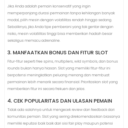
Jika Anda adalah pemain konservatif yang ingin
memperpanjang durasi permainan tanpa kehilangan banyak
modal, pilih mesin dengan volatilitas rendah hingga sedang.
Sebaliknya, jika Anda tipe pemberani yang tak gentar dengan
risiko, mesin volatilitas tinggi bisa memberikan hadiah besar
sekaligus memacu adrenaline.
3. MANFAATKAN BONUS DAN FITUR SLOT
Fitur-fitur seperti free spins, multipliers, wild symbols, dan bonus
rounds bukan hanya hiasan. Slot yang memiliki fitur-fitur ini
berpotensi meningkatkan peluang menang dan membuat
permainan lebih menarik secara finansial. Prioritaskan slot yang
memberikan fitur ini secara frekuen dan jelas.
4. CEK POPULARITAS DAN ULASAN PEMAIN
Tidak ada salahnya untuk mengecek review dan feedback dari
komunitas pemain. Slot yang sering direkomendasikan biasanya
memiliki reputasi baik baik dari sisi fair play maupun potensi