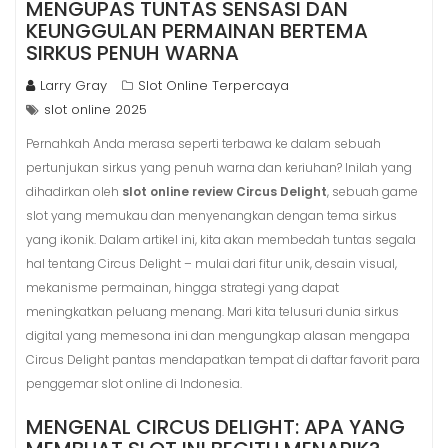
MENGUPAS TUNTAS SENSASI DAN
KEUNGGULAN PERMAINAN BERTEMA
SIRKUS PENUH WARNA
Larry Gray
Slot Online Terpercaya
slot online 2025
Pernahkah Anda merasa seperti terbawa ke dalam sebuah
pertunjukan sirkus yang penuh warna dan keriuhan? Inilah yang
dihadirkan oleh
slot online review Circus Delight
, sebuah game
slot yang memukau dan menyenangkan dengan tema sirkus
yang ikonik. Dalam artikel ini, kita akan membedah tuntas segala
hal tentang Circus Delight – mulai dari fitur unik, desain visual,
mekanisme permainan, hingga strategi yang dapat
meningkatkan peluang menang. Mari kita telusuri dunia sirkus
digital yang memesona ini dan mengungkap alasan mengapa
Circus Delight pantas mendapatkan tempat di daftar favorit para
penggemar slot online di Indonesia.
MENGENAL CIRCUS DELIGHT: APA YANG