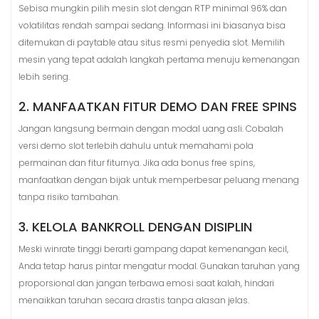
Sebisa mungkin pilih mesin slot dengan RTP minimal 96% dan
volatilitas rendah sampai sedang. Informasi ini biasanya bisa
ditemukan di paytable atau situs resmi penyedia slot. Memilih
mesin yang tepat adalah langkah pertama menuju kemenangan
lebih sering.
2. MANFAATKAN FITUR DEMO DAN FREE SPINS
Jangan langsung bermain dengan modal uang asli. Cobalah
versi demo slot terlebih dahulu untuk memahami pola
permainan dan fitur fiturnya. Jika ada bonus free spins,
manfaatkan dengan bijak untuk memperbesar peluang menang
tanpa risiko tambahan.
3. KELOLA BANKROLL DENGAN DISIPLIN
Meski winrate tinggi berarti gampang dapat kemenangan kecil,
Anda tetap harus pintar mengatur modal. Gunakan taruhan yang
proporsional dan jangan terbawa emosi saat kalah, hindari
menaikkan taruhan secara drastis tanpa alasan jelas.