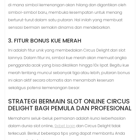
di mana simbol kemenangan akan hilang dan digantikan oleh
simbol-simbol baru, membuka kesempatan untuk menang
berturut-turut dalam satu putaran. Hal inilah yang membuat
sensasi bermain semakin dinamis dan mendebarkan.
3. FITUR BONUS KUE MERAH
Ini adalah fitur unik yang membedakan Circus Delight dari slot
lainnya. Dalam fitur ini, simbol kue merah akan memuat angka
pengganda acak yang bisa dikalikan hingga 10x lipat. Begitu kue
merah tentang muncul sebanyak tiga atau lebih, putaran bonus
ini akan aktif secara otomatis dan menambah keseruan
sekaligus potensi kemenangan besar.
STRATEGI BERMAIN SLOT ONLINE CIRCUS
DELIGHT BAGI PEMULA DAN PROFESIONAL
Memahami seluk-beluk permainan adalah kunci keberhasilan
dalam dunia slot online,
9xbet login
dan Circus Delight tidak
terkecuali. Berikut beberapa tips yang dapat membantu Anda