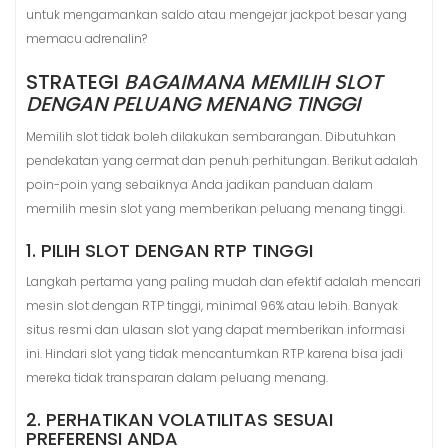
untuk mengamankan saldo atau mengejar jackpot besar yang
memacu adrenalin?
STRATEGI
BAGAIMANA MEMILIH SLOT
DENGAN PELUANG MENANG TINGGI
Memilih slot tidak boleh dilakukan sembarangan. Dibutuhkan
pendekatan yang cermat dan penuh perhitungan. Berikut adalah
poin-poin yang sebaiknya Anda jadikan panduan dalam
memilih mesin slot yang memberikan peluang menang tinggi.
1. PILIH SLOT DENGAN RTP TINGGI
Langkah pertama yang paling mudah dan efektif adalah mencari
mesin slot dengan RTP tinggi, minimal 96% atau lebih. Banyak
situs resmi dan ulasan slot yang dapat memberikan informasi
ini. Hindari slot yang tidak mencantumkan RTP karena bisa jadi
mereka tidak transparan dalam peluang menang.
2. PERHATIKAN VOLATILITAS SESUAI
PREFERENSI ANDA