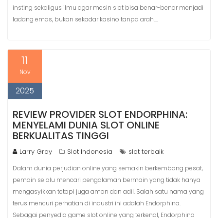
insting sekaligus ilmu agar mesin slot bisa benar-benar menjadi
ladang emas, bukan sekadar kasino tanpa arah.…
11
Nov
2025
REVIEW PROVIDER SLOT ENDORPHINA:
MENYELAMI DUNIA SLOT ONLINE
BERKUALITAS TINGGI
Larry Gray
Slot Indonesia
slot terbaik
Dalam dunia perjudian online yang semakin berkembang pesat,
pemain selalu mencari pengalaman bermain yang tidak hanya
mengasyikkan tetapi juga aman dan adil. Salah satu nama yang
terus mencuri perhatian di industri ini adalah Endorphina.
Sebagai penyedia game slot online yang terkenal, Endorphina