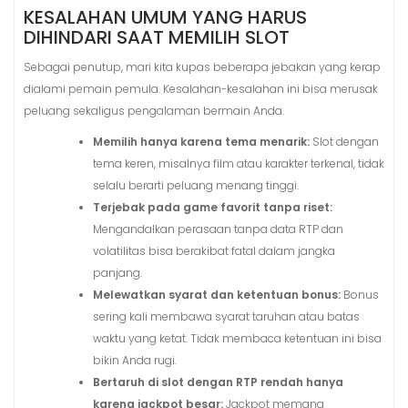
KESALAHAN UMUM YANG HARUS
DIHINDARI SAAT MEMILIH SLOT
Sebagai penutup, mari kita kupas beberapa jebakan yang kerap
dialami pemain pemula. Kesalahan-kesalahan ini bisa merusak
peluang sekaligus pengalaman bermain Anda.
Memilih hanya karena tema menarik:
Slot dengan
tema keren, misalnya film atau karakter terkenal, tidak
selalu berarti peluang menang tinggi.
Terjebak pada game favorit tanpa riset:
Mengandalkan perasaan tanpa data RTP dan
volatilitas bisa berakibat fatal dalam jangka
panjang.
Melewatkan syarat dan ketentuan bonus:
Bonus
sering kali membawa syarat taruhan atau batas
waktu yang ketat. Tidak membaca ketentuan ini bisa
bikin Anda rugi.
Bertaruh di slot dengan RTP rendah hanya
karena jackpot besar:
Jackpot memang