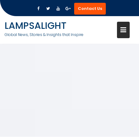
Contact Us
LAMPSALIGHT
Global News, Stories & Insights that Inspire
Skip
to
content