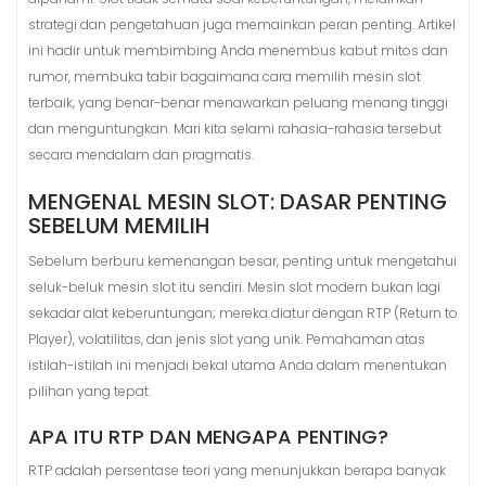
strategi dan pengetahuan juga memainkan peran penting. Artikel
ini hadir untuk membimbing Anda menembus kabut mitos dan
rumor, membuka tabir bagaimana cara memilih mesin slot
terbaik, yang benar-benar menawarkan peluang menang tinggi
dan menguntungkan. Mari kita selami rahasia-rahasia tersebut
secara mendalam dan pragmatis.
MENGENAL MESIN SLOT: DASAR PENTING
SEBELUM MEMILIH
Sebelum berburu kemenangan besar, penting untuk mengetahui
seluk-beluk mesin slot itu sendiri. Mesin slot modern bukan lagi
sekadar alat keberuntungan; mereka diatur dengan RTP (Return to
Player), volatilitas, dan jenis slot yang unik. Pemahaman atas
istilah-istilah ini menjadi bekal utama Anda dalam menentukan
pilihan yang tepat.
APA ITU RTP DAN MENGAPA PENTING?
RTP adalah persentase teori yang menunjukkan berapa banyak