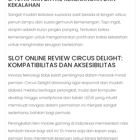
KEKALAHAN
Sangat mudah terbawa suasana saat berada di tengah sirkus
penuh lampu dan suara gemuruh kemenangan. Tapi ingat,
disiplin adalah kunci jangka panjang. Tentukan batas
kemenangan untuk mengamankan profit dan batas kekalahan
untuk menghindari kerugian berlebihan.
SLOT ONLINE REVIEW CIRCUS DELIGHT:
KOMPATIBILITAS DAN AKSESIBILITAS
Inovasi teknologi tidak kalah pentingnya dalam menarik minat
pemain. Circus Delight dirancang agar responsif dan mudah
diakses melalui berbagai perangkat, mulai dari komputer
desktop hingga smartphone dan tablet. UI/UX yang intuitif
membuat navigasi dalam permainan ini menjadi sangat
sederhana, bahkan bagi pemula.
Peningkatan tren mobile gaming di Indonesia memberikan nilai
tambah besar bagi slot ini. Di mana saja dan kapan saja,
pemain bisa menikmati keseruan sirkus tanpa kehilangan