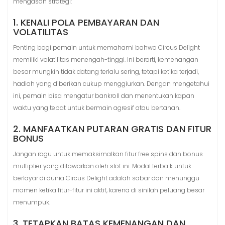
mengasah strategi:
1. KENALI POLA PEMBAYARAN DAN
VOLATILITAS
Penting bagi pemain untuk memahami bahwa Circus Delight
memiliki volatilitas menengah-tinggi. Ini berarti, kemenangan
besar mungkin tidak datang terlalu sering, tetapi ketika terjadi,
hadiah yang diberikan cukup menggiurkan. Dengan mengetahui
ini, pemain bisa mengatur bankroll dan menentukan kapan
waktu yang tepat untuk bermain agresif atau bertahan.
2. MANFAATKAN PUTARAN GRATIS DAN FITUR
BONUS
Jangan ragu untuk memaksimalkan fitur free spins dan bonus
multiplier yang ditawarkan oleh slot ini. Modal terbaik untuk
berlayar di dunia Circus Delight adalah sabar dan menunggu
momen ketika fitur-fitur ini aktif, karena di sinilah peluang besar
menumpuk.
3. TETAPKAN BATAS KEMENANGAN DAN