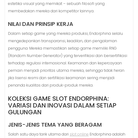
estetika visual yang memikat – sebuah filosofi yang
membedakan mereka dari kompetitor lainnya.
NILAI DAN PRINSIP KERJA
Dalam setiap game yang mereka produksi, Endorphina selalu
mengedepankan transparansi, keadilan, dan pengalaman
pengguna. Mereka memastikan setiap game memiliki RNG
(Random Number Generator) yang terverifikasi dan bersertifikasi
terhadap regulasi internasional. Keamanan dan kepercayaan
pemain menjadi prioritas utama mereka, sehingga tidak heran
jika lisensi resmi dan sertifikasi keamanan sering menjadi
penanda kualitas dari produk-produk mereka.
KOLEKSI GAME SLOT ENDORPHINA:
VARIASI DAN INOVASI DALAM SETIAP
GULUNGAN
JENIS-JENIS TEMA YANG BERAGAM
Salah satu daya tarik utama dari
slot online
Endorphina adalah