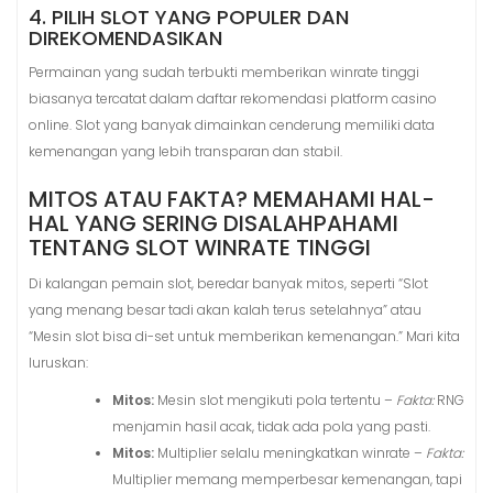
4. PILIH SLOT YANG POPULER DAN
DIREKOMENDASIKAN
Permainan yang sudah terbukti memberikan winrate tinggi
biasanya tercatat dalam daftar rekomendasi platform casino
online. Slot yang banyak dimainkan cenderung memiliki data
kemenangan yang lebih transparan dan stabil.
MITOS ATAU FAKTA? MEMAHAMI HAL-
HAL YANG SERING DISALAHPAHAMI
TENTANG SLOT WINRATE TINGGI
Di kalangan pemain slot, beredar banyak mitos, seperti “Slot
yang menang besar tadi akan kalah terus setelahnya” atau
“Mesin slot bisa di-set untuk memberikan kemenangan.” Mari kita
luruskan:
Mitos:
Mesin slot mengikuti pola tertentu –
Fakta:
RNG
menjamin hasil acak, tidak ada pola yang pasti.
Mitos:
Multiplier selalu meningkatkan winrate –
Fakta:
Multiplier memang memperbesar kemenangan, tapi